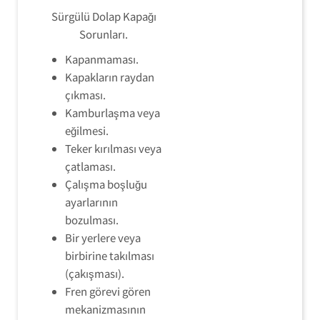
Sürgülü Dolap Kapağı
Sorunları.
Kapanmaması.
Kapakların raydan
çıkması.
Kamburlaşma veya
eğilmesi.
Teker kırılması veya
çatlaması.
Çalışma boşluğu
ayarlarının
bozulması.
Bir yerlere veya
birbirine takılması
(çakışması).
Fren görevi gören
mekanizmasının