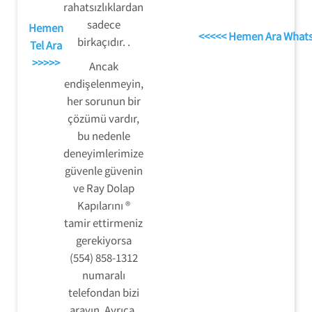
rahatsızlıklardan
sadece
Hemen
<<<<< Hemen Ara What
birkaçıdır. .
Tel Ara
>>>>>
Ancak
endişelenmeyin,
her sorunun bir
çözümü vardır,
bu nedenle
deneyimlerimize
güvenle güvenin
ve Ray Dolap
Kapılarını ®
tamir ettirmeniz
gerekiyorsa
(554) 858-1312
numaralı
telefondan bizi
arayın. Ayrıca,