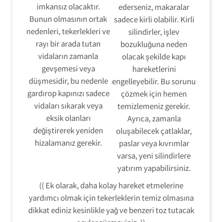
imkansız olacaktır.
ederseniz, makaralar
Bunun olmasının ortak
sadece kirli olabilir. Kirli
nedenleri, tekerlekleri ve
silindirler, işlev
rayı bir arada tutan
bozukluğuna neden
vidaların zamanla
olacak şekilde kapı
gevşemesi veya
hareketlerini
düşmesidir, bu nedenle
engelleyebilir. Bu sorunu
gardırop kapınızı sadece
çözmek için hemen
vidaları sıkarak veya
temizlemeniz gerekir.
eksik olanları
Ayrıca, zamanla
değiştirerek yeniden
oluşabilecek çatlaklar,
hizalamanız gerekir.
paslar veya kıvrımlar
varsa, yeni silindirlere
yatırım yapabilirsiniz.
(( Ek olarak, daha kolay hareket etmelerine
yardımcı olmak için tekerleklerin temiz olmasına
dikkat ediniz kesinlikle yağ ve benzeri toz tutacak