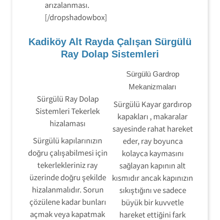
arızalanması.
[/dropshadowbox]
Kadiköy Alt Rayda Çalışan Sürgülü
Ray Dolap Sistemleri
Sürgülü Gardrop
Mekanizmaları
Sürgülü Ray Dolap
Sürgülü Kayar gardırop
Sistemleri Tekerlek
kapakları , makaralar
hizalaması
sayesinde rahat hareket
Sürgülü kapılarınızın
eder, ray boyunca
doğru çalışabilmesi için
kolayca kaymasını
tekerlekleriniz ray
sağlayan kapının alt
üzerinde doğru şekilde
kısmıdır ancak kapınızın
hizalanmalıdır. Sorun
sıkıştığını ve sadece
çözülene kadar bunları
büyük bir kuvvetle
açmak veya kapatmak
hareket ettiğini fark