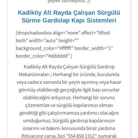
şeyler sürmeyiniz. ))
Kadiköy Alt Rayda Çalışan Sürgülü
Sürme Gardolap Kapı Sistemleri
[dropshadowbox align=”none” effect=”lifted-
both” width=”auto” height=””
background_color=”#ffffff” border_width=”1″
border_color=”#dddddd” ]
Kadiköy Alt Rayda Çalışan Sürgülü Gardrop
Mekanizmaları ; Herhangi bir üründe, kurulumla
veya sadece zamanla bir şeyin aşınmış veya hasar
görmüş olabileceği gerçeğiyle ilgili bazı sorunlar
olabileceğini anlıyoruz. Herhangi bir sorunu
çözmemize ve sürgülü kapılarımızı olması
gerektiği gibi çalıştırmamıza yardımcı olacağını
umduğumuz, Sürgülü gardırop kapılarınızın
onarımı ve bakımı konusunda biraz yardıma
ihtiyacınız varsa, bizi ”554 858 1312” numaralı