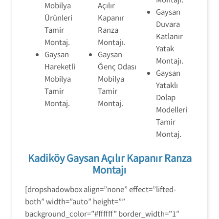
Mobilya
Açılır
Gaysan
Ürünleri
Kapanır
Duvara
Tamir
Ranza
Katlanır
Montaj.
Montajı.
Yatak
Gaysan
Gaysan
Montajı.
Hareketli
Ğenç Odası
Gaysan
Mobilya
Mobilya
Yataklı
Tamir
Tamir
Dolap
Montaj.
Montaj.
Modelleri
Tamir
Montaj.
Kadiköy Gaysan Açılır Kapanır Ranza
Montajı
[dropshadowbox align=”none” effect=”lifted-
both” width=”auto” height=””
background_color=”#ffffff” border_width=”1″