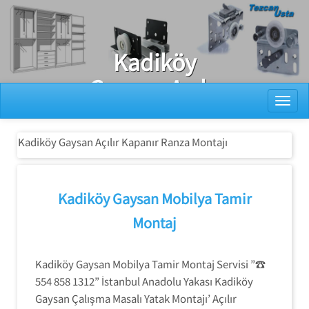
Ray Dolap Tamiri
Kadiköy
Gaysan Açılır
Toggl
Kapanır Ranza
Montajı
Kadiköy Gaysan Açılır Kapanır Ranza Montajı
Kadiköy Gaysan Mobilya Tamir
Montaj
Kadiköy Gaysan Mobilya Tamir Montaj Servisi ”☎
554 858 1312” İstanbul Anadolu Yakası Kadiköy
Gaysan Çalışma Masalı Yatak Montajı’ Açılır