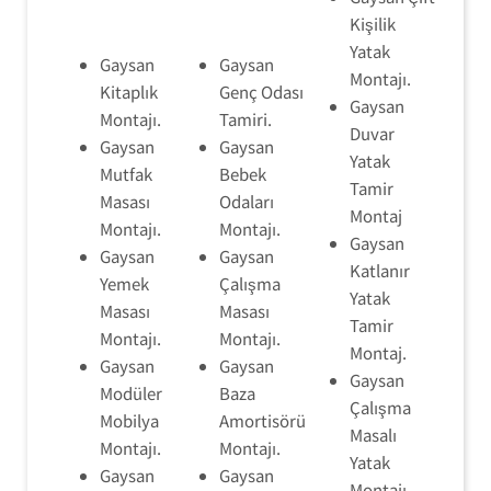
Kişilik
Yatak
Gaysan
Gaysan
Montajı.
Kitaplık
Genç Odası
Gaysan
Montajı.
Tamiri.
Duvar
Gaysan
Gaysan
Yatak
Mutfak
Bebek
Tamir
Masası
Odaları
Montaj
Montajı.
Montajı.
Gaysan
Gaysan
Gaysan
Katlanır
Yemek
Çalışma
Yatak
Masası
Masası
Tamir
Montajı.
Montajı.
Montaj.
Gaysan
Gaysan
Gaysan
Modüler
Baza
Çalışma
Mobilya
Amortisörü
Masalı
Montajı.
Montajı.
Yatak
Gaysan
Gaysan
Montajı.