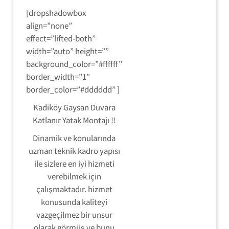
[dropshadowbox
align=”none”
effect=”lifted-both”
width=”auto” height=””
background_color=”#ffffff”
border_width=”1″
border_color=”#dddddd” ]
Kadiköy Gaysan Duvara
Katlanır Yatak Montajı !!
Dinamik ve konularında
uzman teknik kadro yapısı
ile sizlere en iyi hizmeti
verebilmek için
çalışmaktadır. hizmet
konusunda kaliteyi
vazgeçilmez bir unsur
olarak görmüş ve bunu