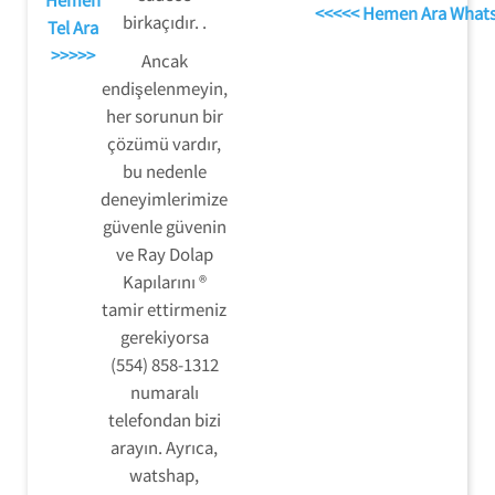
<<<<< Hemen Ara What
birkaçıdır. .
Tel Ara
>>>>>
Ancak
endişelenmeyin,
her sorunun bir
çözümü vardır,
bu nedenle
deneyimlerimize
güvenle güvenin
ve Ray Dolap
Kapılarını ®
tamir ettirmeniz
gerekiyorsa
(554) 858-1312
numaralı
telefondan bizi
arayın. Ayrıca,
watshap,