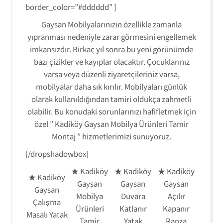
border_color=”#dddddd” ]
Gaysan Mobilyalarınızın özellikle zamanla
yıpranması nedeniyle zarar görmesini engellemek
imkansızdır. Birkaç yıl sonra bu yeni görünümde
bazı çizikler ve kayıplar olacaktır. Çocuklarınız
varsa veya düzenli ziyaretçileriniz varsa,
mobilyalar daha sık kırılır. Mobilyaları günlük
olarak kullanıldığından tamiri oldukça zahmetli
olabilir. Bu konudaki sorunlarınızı hafifletmek için
özel ” Kadiköy Gaysan Mobilya Ürünleri Tamir
Montaj ” hizmetlerimizi sunuyoruz.
[/dropshadowbox]
★ Kadiköy
★ Kadiköy
★ Kadiköy
★ Kadiköy
Gaysan
Gaysan
Gaysan
Gaysan
Mobilya
Duvara
Açılır
Çalışma
Ürünleri
Katlanır
Kapanır
Masalı Yatak
Tamir
Yatak
Ranza