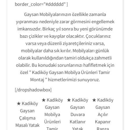
border_color=”#dddddd” ]
Gaysan Mobilyalarınızın özellikle zamanla
yıpranması nedeniyle zarar görmesini engellemek
imkansızdır. Birkaç yıl sonra bu yeni görünümde
bazı çizikler ve kayıplar olacaktır. Çocuklarınız
varsa veya düzenli ziyaretçileriniz varsa,
mobilyalar daha sık kırılır. Mobilyaları günlük
olarak kullanıldığından tamiri oldukça zahmetli
olabilir. Bu konudaki sorunlarınızı hafifletmek için
özel ” Kadiköy Gaysan Mobilya Ürünleri Tamir
Montaj ” hizmetlerimizi sunuyoruz.
[/dropshadowbox]
★ Kadiköy
★ Kadiköy
★ Kadiköy
★ Kadiköy
Gaysan
Gaysan
Gaysan
Gaysan
Mobilya
Duvara
Açılır
Çalışma
Ürünleri
Katlanır
Kapanır
Masalı Yatak
Tamir
Yatak
Ranza