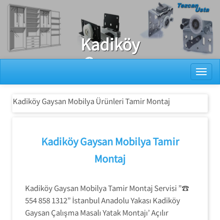
Ray Dolap Tamiri
Kadiköy
Gaysan
Toggl
Mobilya
Ürünleri Tamir
Kadiköy Gaysan Mobilya Ürünleri Tamir Montaj
Montaj
Kadiköy Gaysan Mobilya Tamir
Montaj
Kadiköy Gaysan Mobilya Tamir Montaj Servisi ”☎
554 858 1312” İstanbul Anadolu Yakası Kadiköy
Gaysan Çalışma Masalı Yatak Montajı’ Açılır