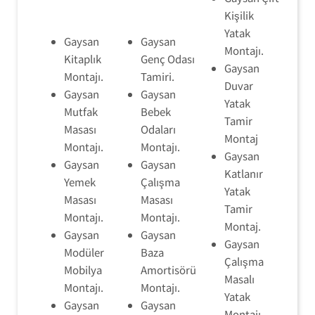
Kişilik
Yatak
Gaysan
Gaysan
Montajı.
Kitaplık
Genç Odası
Gaysan
Montajı.
Tamiri.
Duvar
Gaysan
Gaysan
Yatak
Mutfak
Bebek
Tamir
Masası
Odaları
Montaj
Montajı.
Montajı.
Gaysan
Gaysan
Gaysan
Katlanır
Yemek
Çalışma
Yatak
Masası
Masası
Tamir
Montajı.
Montajı.
Montaj.
Gaysan
Gaysan
Gaysan
Modüler
Baza
Çalışma
Mobilya
Amortisörü
Masalı
Montajı.
Montajı.
Yatak
Gaysan
Gaysan
Montajı.