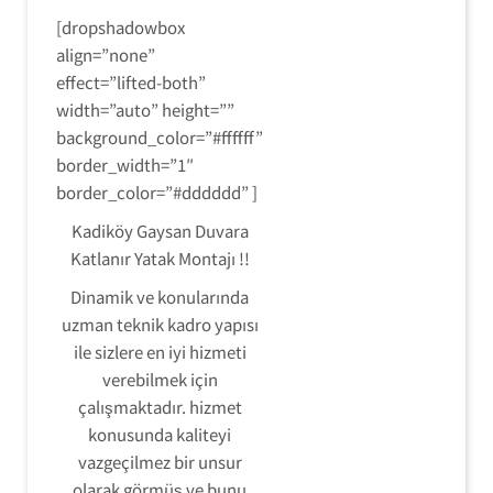
[dropshadowbox
align=”none”
effect=”lifted-both”
width=”auto” height=””
background_color=”#ffffff”
border_width=”1″
border_color=”#dddddd” ]
Kadiköy Gaysan Duvara
Katlanır Yatak Montajı !!
Dinamik ve konularında
uzman teknik kadro yapısı
ile sizlere en iyi hizmeti
verebilmek için
çalışmaktadır. hizmet
konusunda kaliteyi
vazgeçilmez bir unsur
olarak görmüş ve bunu