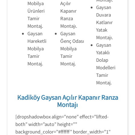
Mobilya
Açılır
Gaysan
Ürünleri
Kapanır
Duvara
Tamir
Ranza
Katlanır
Montaj.
Montajı.
Yatak
Gaysan
Gaysan
Montajı.
Hareketli
Ğenç Odası
Gaysan
Mobilya
Mobilya
Yataklı
Tamir
Tamir
Dolap
Montaj.
Montaj.
Modelleri
Tamir
Montaj.
Kadiköy Gaysan Açılır Kapanır Ranza
Montajı
[dropshadowbox align=”none” effect=”lifted-
both” width=”auto” height=””
background_color=”#ffffff” border_width=”1″