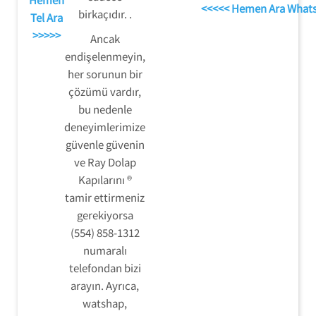
<<<<< Hemen Ara What
birkaçıdır. .
Tel Ara
>>>>>
Ancak
endişelenmeyin,
her sorunun bir
çözümü vardır,
bu nedenle
deneyimlerimize
güvenle güvenin
ve Ray Dolap
Kapılarını ®
tamir ettirmeniz
gerekiyorsa
(554) 858-1312
numaralı
telefondan bizi
arayın. Ayrıca,
watshap,