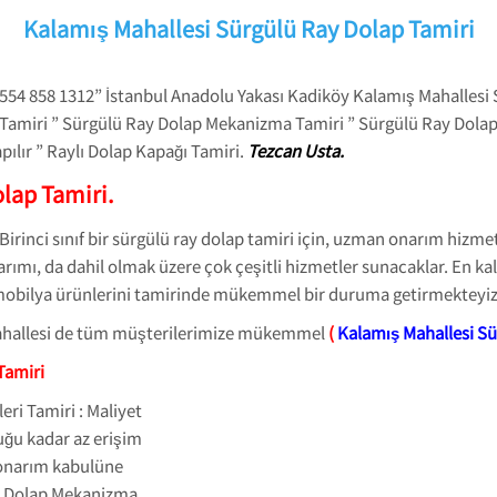
Kalamış Mahallesi Sürgülü Ray Dolap Tamiri
554 858 1312” İstanbul Anadolu Yakası Kadiköy Kalamış Mahallesi 
 Tamiri ” Sürgülü Ray Dolap Mekanizma Tamiri ” Sürgülü Ray Dolap
pılır ” Raylı Dolap Kapağı Tamiri.
Tezcan Usta.
lap Tamiri.
Birinci sınıf bir sürgülü ray dolap tamiri için, uzman onarım hizm
ımı, da dahil olmak üzere çok çeşitli hizmetler sunacaklar. En kali
ap mobilya ürünlerini tamirinde mükemmel bir duruma getirmekteyiz
Mahallesi de tüm müşterilerimize mükemmel
(
Kalamış Mahallesi Sü
Tamiri
ri Tamiri : Maliyet
ğu kadar az erişim
r onarım kabulüne
y Dolap Mekanizma