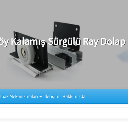
öy Kalamış Sürgülü Ray Dolap 
apak Mekanizmaları
İletişim
Hakkımızda