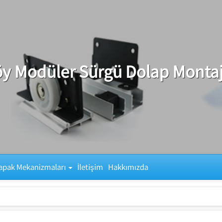
y Modüler Sürgü Dolap Montaj
apak Mekanizmaları
İletişim
Hakkımızda