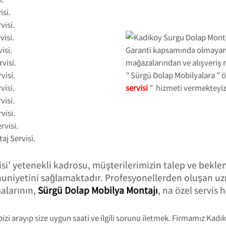
si.
visi.
isi.
isi.
Garanti kapsamında olmaya
visi.
mağazalarından ve alışveriş
visi.
” Sürgü Dolap Mobilyalara ” ö
visi.
servisi
” hizmeti vermekteyiz
visi.
visi.
visi.
j Servisi.
i’ yetenekli kadrosu, müşterilerimizin talep ve beklen
nuniyetini sağlamaktadır. Profesyonellerden oluşan u
alarının,
Sürgü Dolap Mobilya Montajı
, na özel servis
zi arayıp size uygun saati ve ilgili sorunu iletmek. Firmamız Kadı