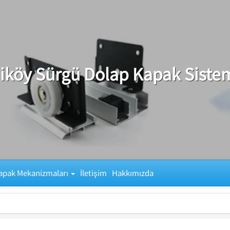
iköy Sürgü Dolap Kapak Sistem
apak Mekanizmaları
İletişim
Hakkımızda