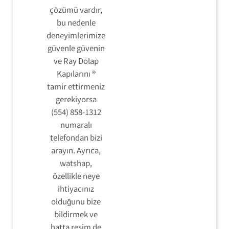
çözümü vardır,
bu nedenle
deneyimlerimize
güvenle güvenin
ve Ray Dolap
Kapılarını ®
tamir ettirmeniz
gerekiyorsa
(554) 858-1312
numaralı
telefondan bizi
arayın. Ayrıca,
watshap,
özellikle neye
ihtiyacınız
olduğunu bize
bildirmek ve
hatta resim de