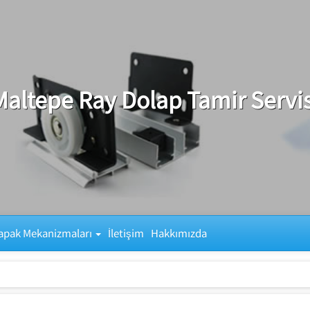
Maltepe Ray Dolap Tamir Servis
apak Mekanizmaları
İletişim
Hakkımızda