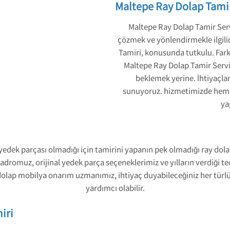
Maltepe Ray Dolap Tamir
Maltepe Ray Dolap Tamir Serv
çözmek ve yönlendirmekle ilgilid
Tamiri, konusunda tutkulu. Fark
Maltepe Ray Dolap Tamir Servis
beklemek yerine. İhtiyaçl
sunuyoruz. hizmetimizde hem de
ya
edek parçası olmadığı için tamirini yapanın pek olmadığı ray dolap
romuz, orijinal yedek parça seçeneklerimiz ve yılların verdiği te
y dolap mobilya onarım uzmanımız, ihtiyaç duyabileceğiniz her tü
yardımcı olabilir.
iri