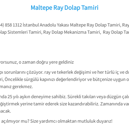
Maltepe Ray Dolap Tamiri
4) 858 1312 İstanbul Anadolu Yakası Maltepe Ray Dolap Tamiri, Ray
olap Sistemleri Tamiri, Ray Dolap Mekanizma Tamiri, Ray Dolap Ta
rıyorsunuz, o zaman doğru yere geldiniz
pı sorunlarını çözüyor. ray ve tekerlek değişimi ve her türlü iç ve 
 Öncelikle sürgülü kapınızı değerlendiriyor ve bütçenize uygun o
pmanız gerekmez.
da 25 yılı aşkın deneyime sahibiz. Sürekli takılan veya düzgün çal
eğiştirmek yerine tamir ederek size kazandırabiliriz. Zamanında var
anacak.
 açılmıyor mu? Size yardımcı olmaktan mutluluk duyarız!