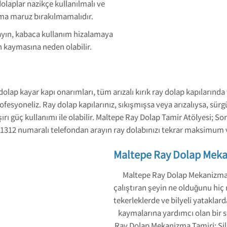
olaplar nazikçe kullanılmalı ve
ıma maruz bırakılmamalıdır.
ayın, kabaca kullanım hizalamaya
 kaymasına neden olabilir.
dolap kayar kapı onarımları, tüm arızalı kırık ray dolap kapıların
yoneliz. Ray dolap kapılarınız, sıkışmışsa veya arızalıysa, sürgülü
ı güç kullanımı ile olabilir. Maltepe Ray Dolap Tamir Atölyesi; Soru
 858 1312 numaralı telefondan arayın ray dolabınızı tekrar maksimum v
Maltepe Ray Dolap Mek
Maltepe Ray Dolap Mekanizma T
çalıştıran şeyin ne olduğunu hiç
tekerleklerde ve bilyeli yataklarda
kaymalarına yardımcı olan bir s
Ray Dolap Mekanizma Tamiri;
Si