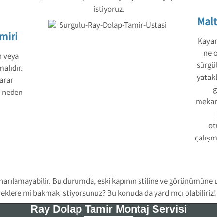
istiyoruz.
Malt
miri
Kayar 
ne o
n veya
sürgül
alıdır.
yatakl
arar
g
a neden
mekani
ot
çalışm
narılamayabilir. Bu durumda, eski kapının stiline ve görünümüne 
eneklere mi bakmak istiyorsunuz? Bu konuda da yardımcı olabiliriz!
Ray Dolap Tamir Montaj Servisi