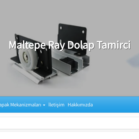
Maltepe Ray Dolap Tamirci
apak Mekanizmaları
İletişim
Hakkımızda