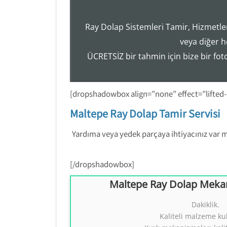
Ray Dolap Sistemleri Tamir, Hizmetler
veya diğer h
ÜCRETSİZ bir tahmin için bize bir fo
[dropshadowbox align=”none” effect=”lifted
Maltepe Ray Dolap Tamir Servisi
Yardıma veya yedek parçaya ihtiyacınız var mı
[/dropshadowbox]
Maltepe Ray Dolap Mekan
Maltepe Ray Dolap Mekan
Dakiklik.
Kaliteli malzeme ku
Ray Dolap Sistemleri
Tezcan Usta