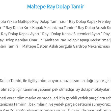
Maltepe Ray Dolap Tamir
lu Yakası Maltepe Ray Dolap Tamircisi ” Ray Dolap Kapak Frenleyic
ri ” Ray Dolap Kırık Kapak Mekanizma Tamiri ” Ray Dolap Arızalı K
r ” Ray Dolap Kapak Ayarı ” Raylı Dolap Kapak Sistemleri Ayarı ” R
 Dolap Kapıları Onarılır ” Maltepe Ray Dolap Kapağı Değiştirme ‘|’
eri Tamiri ‘|’ Maltepe Üstten Askılı Sürgülü Gardrop Mekanizması 
Dolap Tamiri, ile ilgili yardım arıyorsunuz, o zaman doğru yere geld
olmadığı için tamirini yapanın pek olmadığı ray dolap mobilyalarını
meti veren tüm marka ve modelleri için gerekli yedek parçalara sa
kanizma tamirini, bakımlarını ve yedek parça desteğini sunuyoruz
ile Ray Dolap Mobilyanız sorunsuz ve hızlı bir şekilde onarmak biz