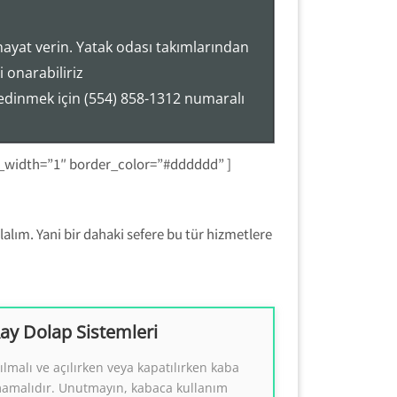
hayat verin. Yatak odası takımlarından
 onarabiliriz
 edinmek için (554) 858-1312 numaralı
r_width=”1″ border_color=”#dddddd” ]
alım. Yani bir dahaki sefere bu tür hizmetlere
ay Dolap Sistemleri
Dolap Sistemleri Tamiri
ılmalı ve açılırken veya kapatılırken kaba
ap Sistemleri Tamiri.
mamalıdır. Unutmayın, kabaca kullanım
( Tezcan Usta )))