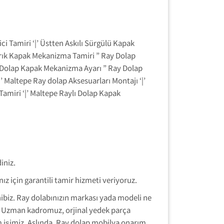
i Tamiri ‘|’ Üstten Askılı Sürgülü Kapak
ırık Kapak Mekanizma Tamiri ” Ray Dolap
ay Dolap Kapak Mekanizma Ayarı ” Ray Dolap
 Maltepe Ray dolap Aksesuarları Montajı ‘|’
Tamiri ‘|’ Maltepe Raylı Dolap Kapak
iniz.
z için garantili tamir hizmeti veriyoruz.
hibiz. Ray dolabınızın markası yada modeli ne
. Uzman kadromuz, orjinal yedek parça
im işimiz. Aslında, Ray dolap mobilya onarım