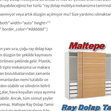
duyabileceğiniz her türlü ”ray dolap mobilya mekanizma tamirinde”
panmıyor veya artık düzgün açılmıyor mu? Size yardımcı olmaktan
-both” width=”auto” height=””
1″ border_color=”#dddddd” ]
n yanı sıra, çoğu ray dolap kapı
ın düzgün bir şekilde kaymasını
tirilmesi şeklinde gelir. Plastik,
klı tipte mekanizma ve makara
nımdan bozulduklarından zamanla
elemanlardan nemi tutabilir ve
 olabilir ve silindirin belirli
çalar, hava koşulları veya aşınma
labilir. Ancak, tüm somut şeyler
anmaz. Maltepe Ray Dolap Tamir
ayar kapı mekanizmalarını bile