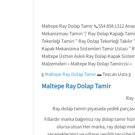
Maltepe Ray Dolap Tamir 📞554 858 1312 Anado
Mekanizması Tamiri ‘|’ Ray Dolap Kapağı Tami
Tekerleği Tamiri ” Ray Dolap Tekerleği Takılı
Kapak Mekanizma Sistemleri Tamir Ustası ” Ray
Maltepe Üstten Askılı Ray Dolap Kapak Sisteml
Malzemeleri « Maltepe Ray Dolap Tamircisi »
⸨
Maltepe Ray Dolap Tamir
▬ Tezcan Usta ⸩
Maltepe Ray Dolap Tamir
Ray 
Ray dolap tamiri piyasada yedek parçası 
Yıllardır marka bağımsız ray dolap tamir hiz
olursa olsun Her marka, ray dolap me
seçeneklerimiz ve yılların verdiği tecrübe 