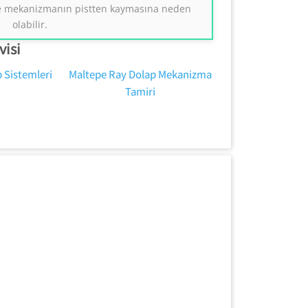
 ve mekanizmanın pistten kaymasına neden
0554 858 1312
olabilir.
visi
 Sistemleri
Maltepe Ray Dolap Mekanizma
Tamiri