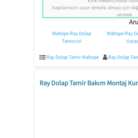
Kırık mekanizmaları kalit
0554 858 131
Kapılarınızın uzun ömürlü olması için do
vermek.
Ana
Maltepe Ray Dolap
Maltepe Ray D
Tamircisi
Ustas
Ray Dolap Tamir Maltepe
Ray Dolap Tam
Ray Dolap Tamir Bakım Montaj Kur