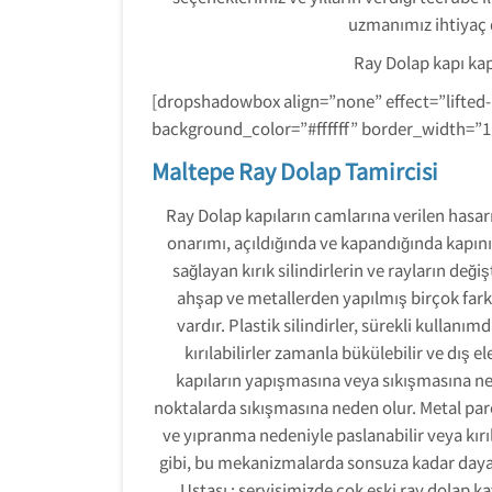
uzmanımız ihtiyaç 
Ray Dolap kapı ka
[dropshadowbox align=”none” effect=”lifted
background_color=”#ffffff” border_width=”
Maltepe Ray Dolap Tamircisi
Ray Dolap kapıların camlarına verilen hasarı
onarımı, açıldığında ve kapandığında kapın
sağlayan kırık silindirlerin ve rayların değiş
ahşap ve metallerden yapılmış birçok far
vardır. Plastik silindirler, sürekli kulla
kırılabilirler zamanla bükülebilir ve dış 
kapıların yapışmasına veya sıkışmasına neden
noktalarda sıkışmasına neden olur. Metal par
ve yıpranma nedeniyle paslanabilir veya kırı
gibi, bu mekanizmalarda sonsuza kadar day
Ustası ; servisimizde çok eski ray dolap k