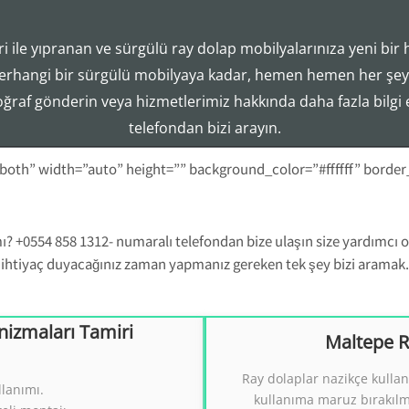
i ile yıpranan ve sürgülü ray dolap mobilyalarınıza yeni bir 
Tezcan Usta ((( 554 858 1312 )))
erhangi bir sürgülü mobilyaya kadar, hemen hemen her şeyi
Ray Dolap Mekanizma Sistemleri Tamir Montaj Servisi
toğraf gönderin veya hizmetlerimiz hakkında daha fazla bilgi
telefondan bizi arayın.
-both” width=”auto” height=”” background_color=”#ffffff” borde
? +0554 858 1312- numaralı telefondan bize ulaşın size yardımcı ol
ihtiyaç duyacağınız zaman yapmanız gereken tek şey bizi aramak.
izmaları Tamiri
Maltepe R
izmaları Tamiri
Maltepe Ray 
Ray dolaplar nazikçe kullan
llanımı.
 Tamiri.
Ray Dol
kullanıma maruz bırakıl
((