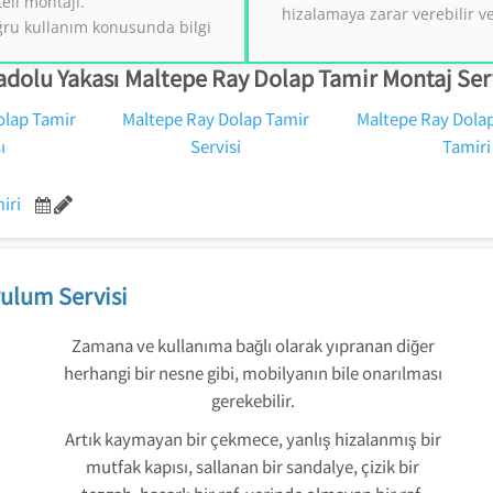
eli montajı.
hizalamaya zarar verebilir
2
ğru kullanım konusunda bilgi
dolu Yakası Maltepe Ray Dolap Tamir Montaj Ser
olap Tamir
Maltepe Ray Dolap Tamir
Maltepe Ray Dolap
ı
Servisi
Tamiri
iri
ulum Servisi
Zamana ve kullanıma bağlı olarak yıpranan diğer
herhangi bir nesne gibi, mobilyanın bile onarılması
gerekebilir.
Artık kaymayan bir çekmece, yanlış hizalanmış bir
mutfak kapısı, sallanan bir sandalye, çizik bir