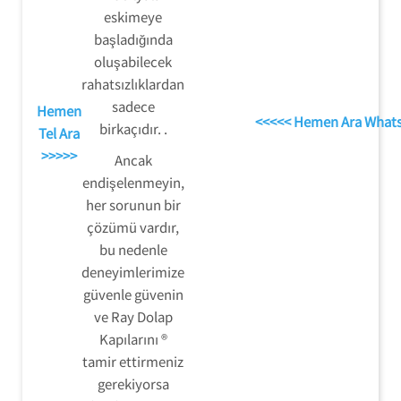
eskimeye
başladığında
oluşabilecek
rahatsızlıklardan
sadece
Hemen
<<<<< Hemen Ara What
birkaçıdır. .
Tel Ara
>>>>>
Ancak
endişelenmeyin,
her sorunun bir
çözümü vardır,
bu nedenle
deneyimlerimize
güvenle güvenin
ve Ray Dolap
Kapılarını ®
tamir ettirmeniz
gerekiyorsa