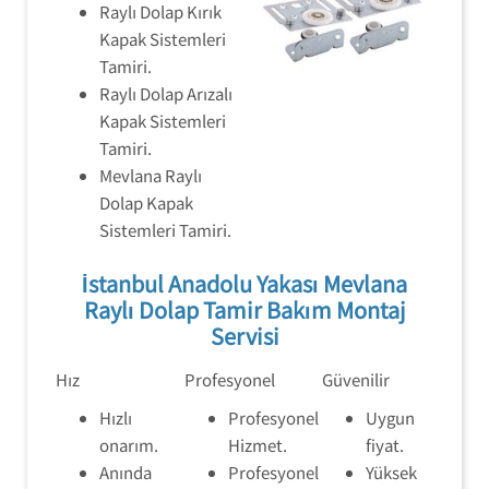
Raylı Dolap Kırık
Kapak Sistemleri
Tamiri.
Raylı Dolap Arızalı
Kapak Sistemleri
Tamiri.
Mevlana Raylı
Dolap Kapak
Sistemleri Tamiri.
İstanbul Anadolu Yakası Mevlana
Raylı Dolap Tamir Bakım Montaj
Servisi
Hız
Profesyonel
Güvenilir
Hızlı
Profesyonel
Uygun
onarım.
Hizmet.
fiyat.
Anında
Profesyonel
Yüksek