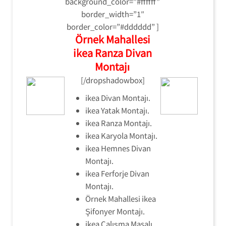
background_color=”#ffffff”
border_width=”1″
border_color=”#dddddd” ]
Örnek Mahallesi
ikea Ranza Divan
Montajı
[/dropshadowbox]
ikea Divan Montajı.
ikea Yatak Montajı.
ikea Ranza Montajı.
ikea Karyola Montajı.
ikea Hemnes Divan
Montajı.
ikea Ferforje Divan
Montajı.
Örnek Mahallesi ikea
Şifonyer Montajı.
ikea Çalışma Masalı