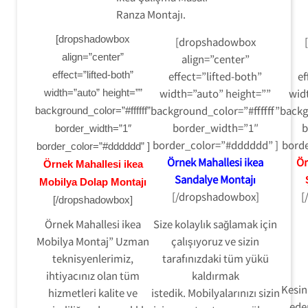
Ranza Montajı.
[dropshadowbox
[dropshadowbox
align=”center”
align=”center”
effect=”lifted-both”
effect=”lifted-both”
ef
width=”auto” height=””
wid
width=”auto” height=””
background_color=”#ffffff”
backg
background_color=”#ffffff”
border_width=”1″
b
border_width=”1″
border_color=”#dddddd” ]
borde
border_color=”#dddddd” ]
Örnek Mahallesi ikea
Ör
Örnek Mahallesi ikea
Sandalye Montajı
Mobilya Dolap Montajı
[/dropshadowbox]
[
[/dropshadowbox]
Örnek Mahallesi ikea
Size kolaylık sağlamak için
Mobilya Montaj” Uzman
çalışıyoruz ve sizin
teknisyenlerimiz,
tarafınızdaki tüm yükü
ihtiyacınız olan tüm
kaldırmak
Kesinl
hizmetleri kalite ve
istedik. Mobilyalarınızı sizin
ede