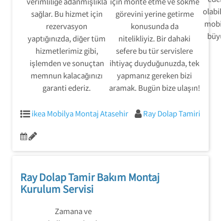
verimliliğe adanmışlıkla
için monte etme ve sökme
olabi
sağlar. Bu hizmet için
görevini yerine getirme
mobil
rezervasyon
konusunda da
büyü
yaptığınızda, diğer tüm
nitelikliyiz. Bir dahaki
hizmetlerimiz gibi,
sefere bu tür servislere
işlemden ve sonuçtan
ihtiyaç duyduğunuzda, tek
memnun kalacağınızı
yapmanız gereken bizi
garanti ederiz.
aramak. Bugün bize ulaşın!
ikea Mobilya Montaj Atasehir
Ray Dolap Tamiri
Ray Dolap Tamir Bakım Montaj
Kurulum Servisi
Zamana ve