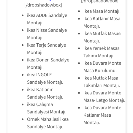
[/dropshadowbox]
[/dropshadowbox]
ikea Masa Montajı.
ikea ADDE Sandalye
ikea Katlanır Masa
Montajı.
Montajı.
ikea Nisse Sandalye
ikea Mutfak Masası
Montajı.
Montajı.
ikea Terje Sandalye
ikea Yemek Masası
Montajı.
Takımı Montajı
ikea Dönen Sandalye
ikea Duvara Monte
Montajı.
Masa Kurulumu.
ikea INGOLF
ikea Mutfak Masa
Sandalye Montajı.
Takımları Montajı.
ikea Katlanır
ikea Duvara Monte
Sandalye Montajı.
Masa- Letgo Montajı.
ikea Çalışma
ikea Duvara Monte
Sandalyesi Montajı.
Katlanır Masa
Örnek Mahallesi ikea
Montajı.
Sandalye Montajı.