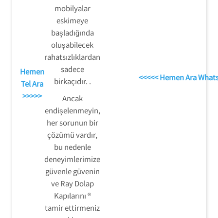
mobilyalar
eskimeye
başladığında
oluşabilecek
rahatsızlıklardan
sadece
Hemen
<<<<< Hemen Ara What
birkaçıdır. .
Tel Ara
>>>>>
Ancak
endişelenmeyin,
her sorunun bir
çözümü vardır,
bu nedenle
deneyimlerimize
güvenle güvenin
ve Ray Dolap
Kapılarını ®
tamir ettirmeniz