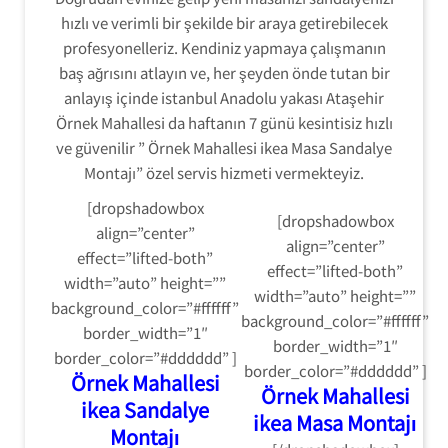
hızlı ve verimli bir şekilde bir araya getirebilecek
profesyonelleriz. Kendiniz yapmaya çalışmanın
baş ağrısını atlayın ve, her şeyden önde tutan bir
anlayış içinde istanbul Anadolu yakası Ataşehir
Örnek Mahallesi da haftanın 7 günü kesintisiz hızlı
ve güvenilir ” Örnek Mahallesi ikea Masa Sandalye
Montajı” özel servis hizmeti vermekteyiz.
[dropshadowbox
[dropshadowbox
align=”center”
align=”center”
effect=”lifted-both”
effect=”lifted-both”
width=”auto” height=””
width=”auto” height=””
background_color=”#ffffff”
background_color=”#ffffff”
border_width=”1″
border_width=”1″
border_color=”#dddddd” ]
border_color=”#dddddd” ]
Örnek Mahallesi
Örnek Mahallesi
ikea Sandalye
ikea Masa Montajı
Montajı