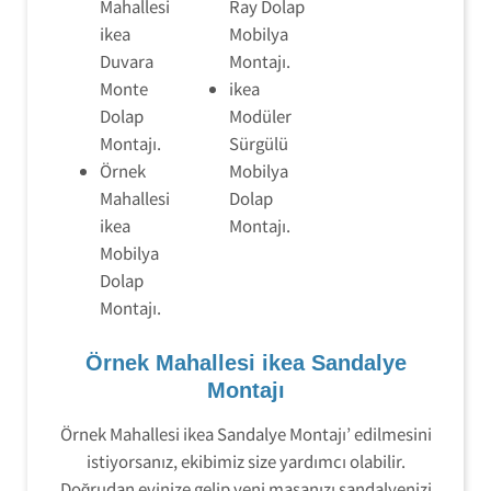
Mahallesi
Ray Dolap
ikea
Mobilya
Duvara
Montajı.
Monte
ikea
Dolap
Modüler
Montajı.
Sürgülü
Örnek
Mobilya
Mahallesi
Dolap
ikea
Montajı.
Mobilya
Dolap
Montajı.
Örnek Mahallesi ikea Sandalye
Montajı
Örnek Mahallesi ikea Sandalye Montajı’ edilmesini
istiyorsanız, ekibimiz size yardımcı olabilir.
Doğrudan evinize gelip yeni masanızı sandalyenizi