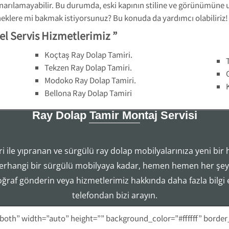
narılamayabilir. Bu durumda, eski kapının stiline ve görünümüne 
eneklere mi bakmak istiyorsunuz? Bu konuda da yardımcı olabiliriz!
el Servis Hizmetlerimiz ”
Koçtaş Ray Dolap Tamiri.
Tekzen Ray Dolap Tamiri.
Modoko Ray Dolap Tamiri.
Bellona Ray Dolap Tamiri
Ray Dolap Tamir Montaj Servisi
i ile yıpranan ve sürgülü ray dolap mobilyalarınıza yeni bir 
Tezcan Usta ((( 554 858 1312 )))
erhangi bir sürgülü mobilyaya kadar, hemen hemen her şeyi
Ray Dolap Mekanizma Sistemleri Tamir Montaj Servisi
toğraf gönderin veya hizmetlerimiz hakkında daha fazla bilgi
telefondan bizi arayın.
-both” width=”auto” height=”” background_color=”#ffffff” borde