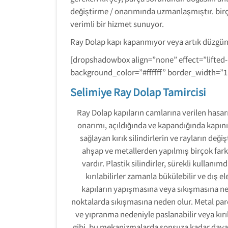
değiştirme / onarımında uzmanlaşmıştır. birço
verimli bir hizmet sunuyor.
Ray Dolap kapı kapanmıyor veya artık düzgün
[dropshadowbox align=”none” effect=”lifted
background_color=”#ffffff” border_width=”
Selimiye Ray Dolap Tamircisi
Ray Dolap kapıların camlarına verilen hasarı
onarımı, açıldığında ve kapandığında kapın
sağlayan kırık silindirlerin ve rayların değiş
ahşap ve metallerden yapılmış birçok far
vardır. Plastik silindirler, sürekli kulla
kırılabilirler zamanla bükülebilir ve dış 
kapıların yapışmasına veya sıkışmasına neden
noktalarda sıkışmasına neden olur. Metal par
ve yıpranma nedeniyle paslanabilir veya kırı
gibi, bu mekanizmalarda sonsuza kadar day