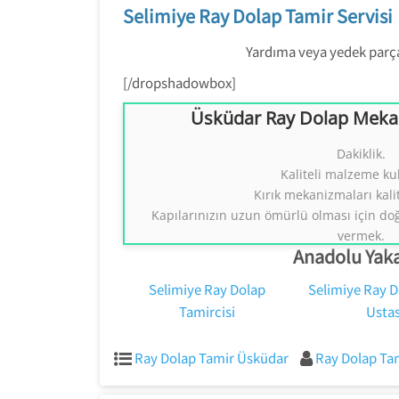
Selimiye Ray Dolap Tamir Servisi
Yardıma veya yedek parçay
[/dropshadowbox]
Üsküdar Ray Dolap Mekan
Üsküdar Ray Dolap Mekan
Dakiklik.
Kaliteli malzeme ku
Ray Dolap Sistemleri
Tezcan Usta
Kırık mekanizmaları kalit
0554 858 131
Kapılarınızın uzun ömürlü olması için do
vermek.
Anadolu Yaka
Selimiye Ray Dolap
Selimiye Ray D
Tamircisi
Ustas
Ray Dolap Tamir Üsküdar
Ray Dolap Ta