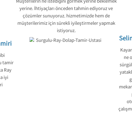
Müşterilerin ne istediğini görmek yerine beklemek
yerine. İhtiyaçları önceden tahmin ediyoruz ve
çözümler sunuyoruz. hizmetimizde hem de
müşterilerimiz için sürekli iyileştirmeler yapmak
istiyoruz.
Seli
amiri
Kayar 
ibi
ne o
u tamir
sürgül
ka Ray
yatakl
a iyi
g
ri
mekani
ot
çalışm