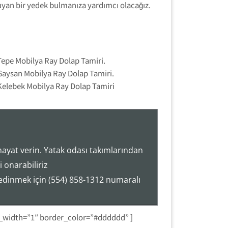
uyan bir yedek bulmanıza yardımcı olacağız.
Tepe Mobilya Ray Dolap Tamiri.
Gaysan Mobilya Ray Dolap Tamiri.
Kelebek Mobilya Ray Dolap Tamiri
hayat verin. Yatak odası takımlarından
 onarabiliriz
 edinmek için (554) 858-1312 numaralı
r_width=”1″ border_color=”#dddddd” ]