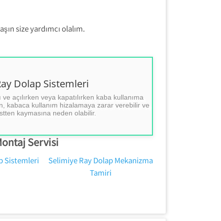
aşın size yardımcı olalım.
Dolap Sistemleri Tamiri
ay Dolap Sistemleri
ı ve açılırken veya kapatılırken kaba kullanıma
ap Sistemleri Tamiri.
, kabaca kullanım hizalamaya zarar verebilir ve
( Tezcan Usta )))
tten kaymasına neden olabilir.
0554 858 1312
ontaj Servisi
p Sistemleri
Selimiye Ray Dolap Mekanizma
Tamiri