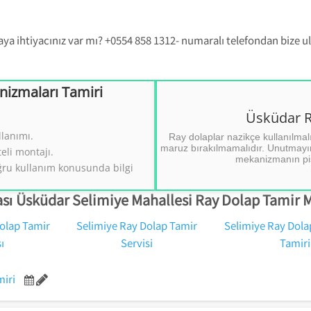
a ihtiyacınız var mı? +0554 858 1312- numaralı telefondan bize ul
izmaları Tamiri
Üsküdar Ray 
izmaları Tamiri
Üsküdar R
llanımı.
 Tamiri.
Ray dolaplar nazikçe kullanılmal
Ray Dol
maruz bırakılmamalıdır. Unutmayın
eli montajı.
((
mekanizmanın pis
2
ğru kullanım konusunda bilgi
sı Üsküdar Selimiye Mahallesi Ray Dolap Tamir M
olap Tamir
Selimiye Ray Dolap Tamir
Selimiye Ray Dola
ı
Servisi
Tamiri
miri