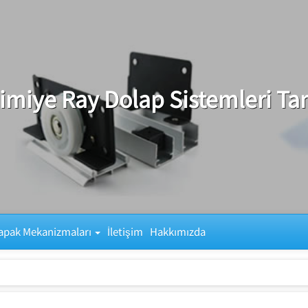
imiye Ray Dolap Sistemleri Ta
apak Mekanizmaları
İletişim
Hakkımızda