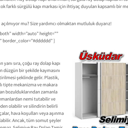
k farklı sürgülü kapı markası için ihtiyaç duyulan kapsamlı bir me
 açılmıyor mu? Size yardımcı olmaktan mutluluk duyarız!
-both” width=”auto” height=””
1″ border_color=”#dddddd” ]
n yanı sıra, çoğu ray dolap kapı
ın düzgün bir şekilde kaymasını
tirilmesi şeklinde gelir. Plastik,
klı tipte mekanizma ve makara
nımdan bozulduklarından zamanla
elemanlardan nemi tutabilir ve
 olabilir ve silindirin belirli
çalar, hava koşulları veya aşınma
labilir. Ancak, tüm somut şeyler
anmaz. Selimiye Ray Dolap Tamir