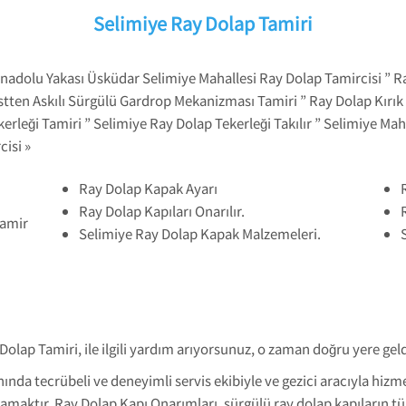
Selimiye Ray Dolap Tamiri
nadolu Yakası Üsküdar Selimiye Mahallesi Ray Dolap Tamircisi ” Ra
Üstten Askılı Sürgülü Gardrop Mekanizması Tamiri ” Ray Dolap Kırı
rleği Tamiri ” Selimiye Ray Dolap Tekerleği Takılır ” Selimiye Mah
cisi »
Ray Dolap Kapak Ayarı
Ray Dolap Kapıları Onarılır.
Tamir
Selimiye Ray Dolap Kapak Malzemeleri.
Dolap Tamiri, ile ilgili yardım arıyorsunuz, o zaman doğru yere geld
nında tecrübeli ve deneyimli servis ekibiyle ve gezici aracıyla hi
amaktır. Ray Dolap Kapı Onarımları, sürgülü ray dolap kapıların tüm