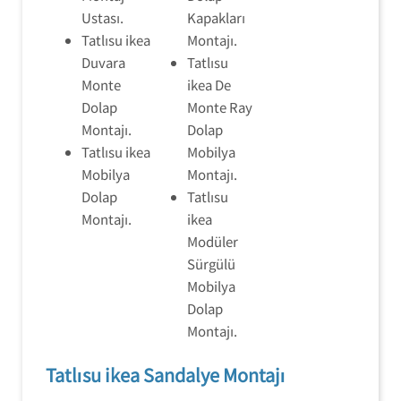
Ustası.
Kapakları
Tatlısu ikea
Montajı.
Duvara
Tatlısu
Monte
ikea De
Dolap
Monte Ray
Montajı.
Dolap
Tatlısu ikea
Mobilya
Mobilya
Montajı.
Dolap
Tatlısu
Montajı.
ikea
Modüler
Sürgülü
Mobilya
Dolap
Montajı.
Tatlısu ikea Sandalye Montajı