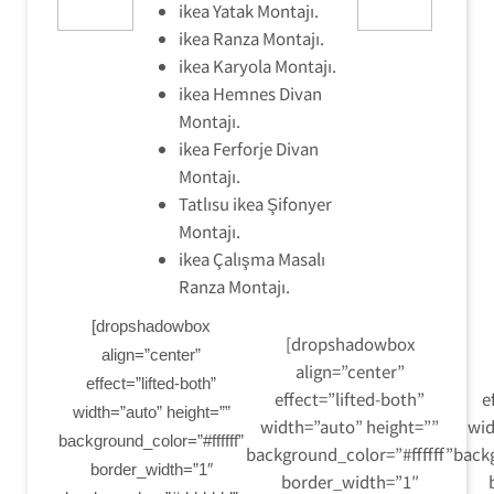
ikea Yatak Montajı.
ikea Ranza Montajı.
ikea Karyola Montajı.
ikea Hemnes Divan
Montajı.
ikea Ferforje Divan
Montajı.
Tatlısu ikea Şifonyer
Montajı.
ikea Çalışma Masalı
Ranza Montajı.
[dropshadowbox
[dropshadowbox
align=”center”
align=”center”
effect=”lifted-both”
effect=”lifted-both”
e
width=”auto” height=””
width=”auto” height=””
wid
background_color=”#ffffff”
background_color=”#ffffff”
backg
border_width=”1″
border_width=”1″