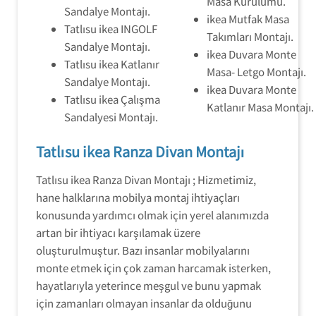
Masa Kurulumu.
Sandalye Montajı.
ikea Mutfak Masa
Tatlısu ikea INGOLF
Takımları Montajı.
Sandalye Montajı.
ikea Duvara Monte
Tatlısu ikea Katlanır
Masa- Letgo Montajı.
Sandalye Montajı.
ikea Duvara Monte
Tatlısu ikea Çalışma
Katlanır Masa Montajı.
Sandalyesi Montajı.
Tatlısu ikea Ranza Divan Montajı
Tatlısu ikea Ranza Divan Montajı ; Hizmetimiz,
hane halklarına mobilya montaj ihtiyaçları
konusunda yardımcı olmak için yerel alanımızda
artan bir ihtiyacı karşılamak üzere
oluşturulmuştur. Bazı insanlar mobilyalarını
monte etmek için çok zaman harcamak isterken,
hayatlarıyla yeterince meşgul ve bunu yapmak
için zamanları olmayan insanlar da olduğunu