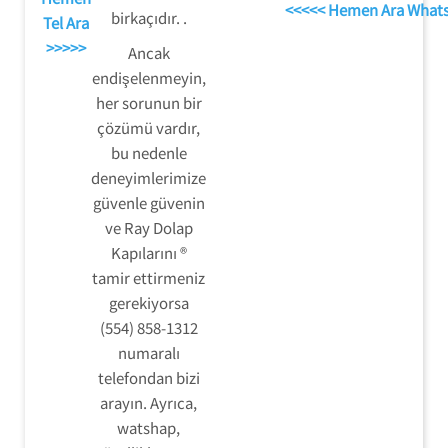
<<<<< Hemen Ara What
birkaçıdır. .
Tel Ara
>>>>>
Ancak
endişelenmeyin,
her sorunun bir
çözümü vardır,
bu nedenle
deneyimlerimize
güvenle güvenin
ve Ray Dolap
Kapılarını ®
tamir ettirmeniz
gerekiyorsa
(554) 858-1312
numaralı
telefondan bizi
arayın. Ayrıca,
watshap,