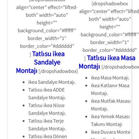
[dropshadowbox
align=”center” effect=”lifted-
align=”center” effect=”lifted
both” width=”auto”
both” width=”auto”
height=””
height=””
background_color=”#ffffff”
background_color=”#ffffff”
border_width=”1″
border_width=”1″
border_color=”#dddddd”
border_color=”#dddddd”
Tatlısu ikea
]
Tatlısu ikea Masa
]
Sandalye
Montajı
[/dropshadowbox
Montajı
[/dropshadowbox]
ikea Masa Montajı.
ikea Sandalye Montajı.
ikea Katlanır Masa
Tatlısu ikea ADDE
Montajı.
Sandalye Montajı.
ikea Mutfak Masası
Tatlısu ikea Nisse
Montajı.
Sandalye Montajı.
ikea Yemek Masası
Tatlısu ikea Terje
Takımı Montajı
Sandalye Montajı.
ikea Duvara Monte
Tatlısu ikea Dönen