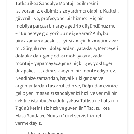
Tatlısu ikea Sandalye Montajı’ edilmesini
istiyorsanız, ekibimiz size yardımcı olabilir. Kaliteli,
güvenilir ve, profesyonel bir hizmet. Hiç bir
mobilya parçası bir araya getirip düşündünüz mü
– “Bu nereye gidiyor? Bu ne işe yarar? Ahh, bu
biraz zaman alacak …” iyi, sizin için hizmetimiz var
mı. Sürgülü raylı dolaplardan, yataklara, Menteşeli
dolaplar dan, genç odası mobilyalara, kadar
montaj – yapamayacağımız hiçbir şey yok! Eğer
düz paketi … adını siz koyun, biz monte ediyoruz.
Kendinize zamandan, hayal kırıklığından ve
argümanlardan tasarruf edin ve, Doğrudan evinize
gelip yeni masanızı sandalyenizi hızlı ve verimli bir
şekilde istanbul Anadolu yakası Tatlısu de haftanın
7 günü kesintisiz hızlı ve güvenilir ” Tatlısu ikea
Masa Sandalye Montajı” özel servis hizmeti
vermekteyiz.
[dropshadowbox