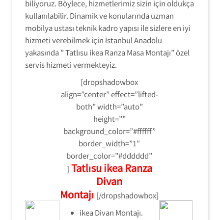
biliyoruz. Böylece, hizmetlerimiz sizin için oldukça
kullanılabilir. Dinamik ve konularında uzman
mobilya ustası teknik kadro yapısı ile sizlere en iyi
hizmeti verebilmek için İstanbul Anadolu
yakasında ” Tatlısu ikea Ranza Masa Montajı” özel
servis hizmeti vermekteyiz.
[dropshadowbox
align=”center” effect=”lifted-
both” width=”auto”
height=””
background_color=”#ffffff”
border_width=”1″
border_color=”#dddddd”
Tatlısu ikea Ranza
]
Divan
Montajı
[/dropshadowbox]
ikea Divan Montajı.