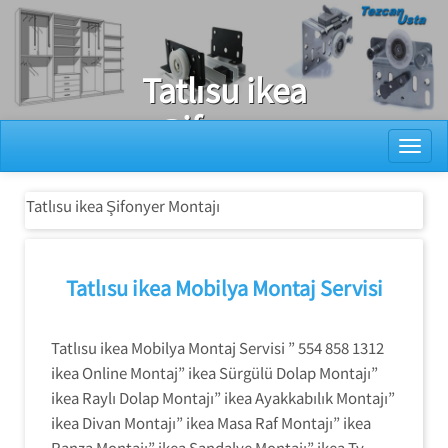
Ray Dolap Tamiri
Tatlısu ikea
Şifonyer
Toggl
Montajı
Tatlısu ikea Şifonyer Montajı
Tatlısu ikea Mobilya Montaj Servisi
Tatlısu ikea Mobilya Montaj Servisi ” 554 858 1312
ikea Online Montaj” ikea Sürgülü Dolap Montajı”
ikea Raylı Dolap Montajı” ikea Ayakkabılık Montajı”
ikea Divan Montajı” ikea Masa Raf Montajı” ikea
Ranza Montajı” ikea Sandalye Montajı” ikea Tv