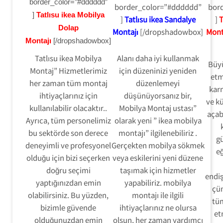
border_color=”#dddddd”
border_color=”#dddddd”
bor
]
Tatlısu ikea Mobilya
]
Tatlısu ikea Sandalye
]
T
Dolap
Montajı
[/dropshadowbox]
Mont
Montajı
[/dropshadowbox]
Tatlısu ikea Mobilya
Alanı daha iyi kullanmak
Büy
Montaj” Hizmetlerimiz
için düzeninizi yeniden
etm
her zaman tüm montaj
düzenlemeyi
karm
ihtiyaçlarınız için
düşünüyorsanız bir,
ve kü
kullanılabilir olacaktır..
Mobilya Montaj ustası”
açab
Ayrıca, tüm personelimiz
olarak yeni ” ikea mobilya
bu sektörde son derece
montajı” ilgilenebiliriz .
gü
deneyimli ve profesyonel
Gerçekten mobilya sökmek
eğ
olduğu için bizi seçerken
veya eskilerini yeni düzene
doğru seçimi
taşımak için hizmetler
endi
yaptığınızdan emin
yapabiliriz. mobilya
çü
olabilirsiniz. Bu yüzden,
montajı ile ilgili
tü
bizimle güvende
ihtiyaçlarınız ne olursa
et
olduğunuzdan emin
olsun, her zaman yardımcı