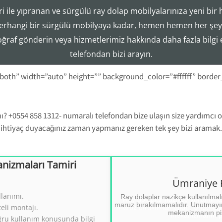
i ile yıpranan ve sürgülü ray dolap mobilyalarınıza yeni bir 
Tezcan Usta ((( 554 858 1312 )))
erhangi bir sürgülü mobilyaya kadar, hemen hemen her şeyi
Ray Dolap Mekanizma Sistemleri Tamir Montaj Servisi
toğraf gönderin veya hizmetlerimiz hakkında daha fazla bilgi
telefondan bizi arayın.
-both” width=”auto” height=”” background_color=”#ffffff” borde
? +0554 858 1312- numaralı telefondan bize ulaşın size yardımcı ol
ihtiyaç duyacağınız zaman yapmanız gereken tek şey bizi aramak.
nizmaları Tamiri
Ümraniye Ray
izmaları Tamiri
Ümraniye R
llanımı.
 Tamiri.
Ray dolaplar nazikçe kullanılmal
Ray Dol
maruz bırakılmamalıdır. Unutmayın
eli montajı.
((
mekanizmanın pis
2
ğru kullanım konusunda bilgi