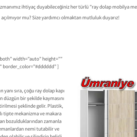
zmanımız ihtiyaç duyabileceğiniz her türlü ”ray dolap mobilya me
 açılmıyor mu? Size yardımcı olmaktan mutluluk duyarız!
-both” width=”auto” height=””
1″ border_color=”#dddddd” ]
n yanı sıra, çoğu ray dolap kapı
ın düzgün bir şekilde kaymasını
tirilmesi şeklinde gelir. Plastik,
klı tipte mekanizma ve makara
nımdan bozulduklarından zamanla
elemanlardan nemi tutabilir ve
 olabilir ve silindirin belirli