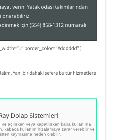
hayat verin. Yatak odası takımlarından
 onarabiliriz
 edinmek için (554) 858-1312 numaralı
r_width=”1″ border_color=”#dddddd” ]
alım. Yani bir dahaki sefere bu tür hizmetlere
 Dolap Sistemleri Tamiri
ay Dolap Sistemleri
ı ve açılırken veya kapatılırken kaba kullanıma
ap Sistemleri Tamiri.
, kabaca kullanım hizalamaya zarar verebilir ve
( Tezcan Usta )))
tten kaymasına neden olabilir.
0554 858 1312