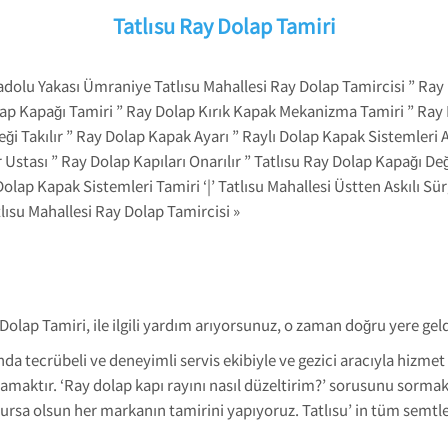
Tatlısu Ray Dolap Tamiri
dolu Yakası Ümraniye Tatlısu Mahallesi Ray Dolap Tamircisi ” Ray D
ap Kapağı Tamiri ” Ray Dolap Kırık Kapak Mekanizma Tamiri ” Ray 
eği Takılır ” Ray Dolap Kapak Ayarı ” Raylı Dolap Kapak Sistemleri
tası ” Ray Dolap Kapıları Onarılır ” Tatlısu Ray Dolap Kapağı Deği
 Dolap Kapak Sistemleri Tamiri ‘|’ Tatlısu Mahallesi Üstten Askılı S
lısu Mahallesi Ray Dolap Tamircisi »
Dolap Tamiri, ile ilgili yardım arıyorsunuz, o zaman doğru yere geld
ında tecrübeli ve deneyimli servis ekibiyle ve gezici aracıyla hizm
amaktır. ‘Ray dolap kapı rayını nasıl düzeltirim?’ sorusunu sormak
ursa olsun her markanın tamirini yapıyoruz. Tatlısu’ in tüm semtl