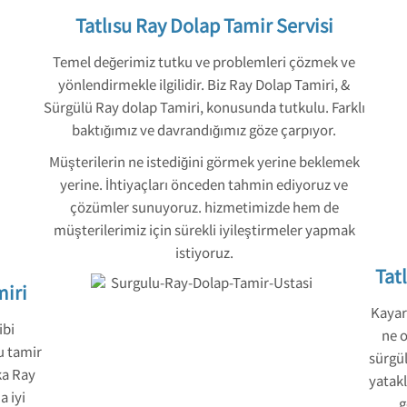
Tatlısu Ray Dolap Tamir Servisi
Temel değerimiz tutku ve problemleri çözmek ve
yönlendirmekle ilgilidir. Biz Ray Dolap Tamiri, &
Sürgülü Ray dolap Tamiri, konusunda tutkulu. Farklı
baktığımız ve davrandığımız göze çarpıyor.
Müşterilerin ne istediğini görmek yerine beklemek
yerine. İhtiyaçları önceden tahmin ediyoruz ve
çözümler sunuyoruz. hizmetimizde hem de
müşterilerimiz için sürekli iyileştirmeler yapmak
istiyoruz.
Tat
miri
Kayar 
ibi
ne o
u tamir
sürgül
ka Ray
yatakl
a iyi
g