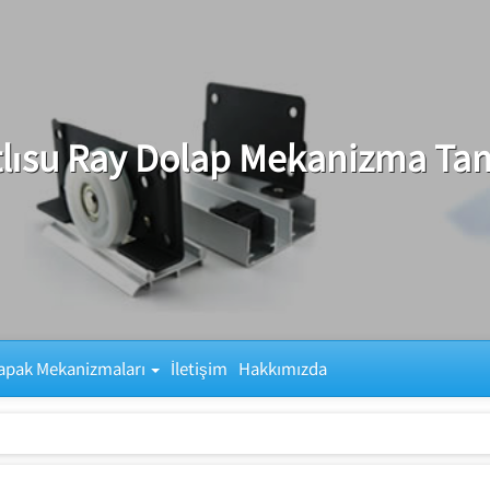
tlısu Ray Dolap Mekanizma Tam
apak Mekanizmaları
İletişim
Hakkımızda