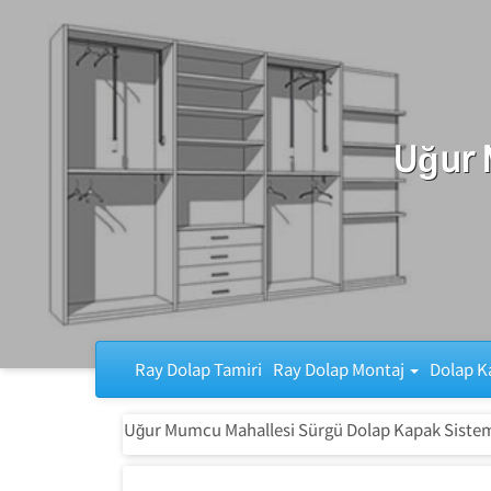
Ray Dolap Tamiri
Uğur 
Ray Dolap Tamiri
Ray Dolap Montaj
Dolap K
Uğur Mumcu Mahallesi Sürgü Dolap Kapak Sistem