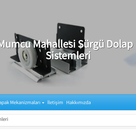
Mumcu Mahallesi Sürgü Dolap
Sistemleri
apak Mekanizmaları
İletişim
Hakkımızda
leri