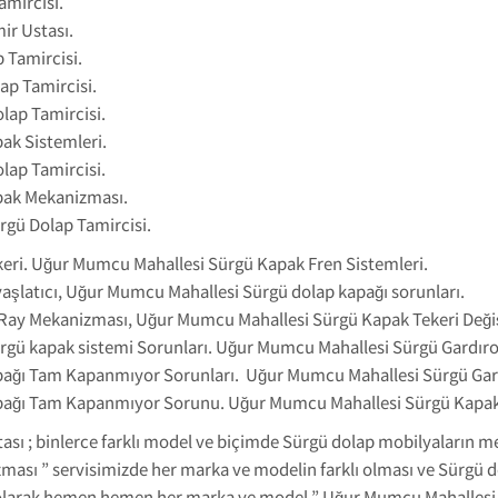
mircisi.
ir Ustası.
 Tamircisi.
p Tamircisi.
lap Tamircisi.
ak Sistemleri.
lap Tamircisi.
pak Mekanizması.
gü Dolap Tamircisi.
ri. Uğur Mumcu Mahallesi Sürgü Kapak Fren Sistemleri.
şlatıcı, Uğur Mumcu Mahallesi Sürgü dolap kapağı sorunları.
Ray Mekanizması, Uğur Mumcu Mahallesi Sürgü Kapak Tekeri Deği
rgü kapak sistemi Sorunları. Uğur Mumcu Mahallesi Sürgü Gardır
ağı Tam Kapanmıyor Sorunları. Uğur Mumcu Mahallesi Sürgü Gard
pağı Tam Kapanmıyor Sorunu. Uğur Mumcu Mahallesi Sürgü Kapak
sı ; binlerce farklı model ve biçimde Sürgü dolap mobilyaların m
sı ” servisimizde her marka ve modelin farklı olması ve Sürgü d
arak hemen hemen her marka ve model ” Uğur Mumcu Mahallesi S