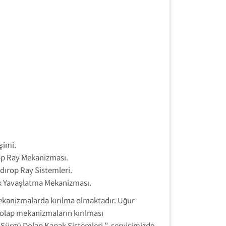
şimi.
op Ray Mekanizması.
ırop Ray Sistemleri.
 Yavaşlatma Mekanizması.
ekanizmalarda kırılma olmaktadır. Uğur
olap mekanizmaların kırılması
ürgü Dolap Kapak Sistemleri ” servisimizde