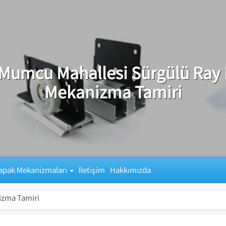
Mumcu Mahallesi Sürgülü Ray
Mekanizma Tamiri
apak Mekanizmaları
İletişim
Hakkımızda
izma Tamiri