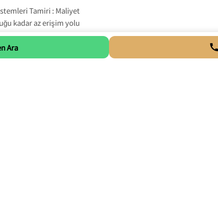
temleri Tamiri : Maliyet
ğu kadar az erişim yolu
ım kabulüne güveniyoruz.
p Mekanizma Tamiri,
n Ara
anlatın, böylece hangi
ğini temel olarak, size
abilmek için standart
ir tamir aracımızla
ay Dolap Tamiri Anadolu
in daima en uygun çözüme
r Mumcu Mahallesi Sürgülü Ray Dolap Kapağı Ta
 Tamiri : Birinci sınıf bir sürgülü ray dolap tamiri için, uzman 
ilya onarımı, da dahil olmak üzere çok çeşitli hizmetler sunacaklar
ap mobilya ürünlerini tamirinde mükemmel bir duruma getirmekteyiz