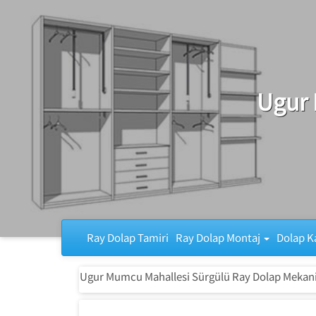
Ray Dolap Tamiri
Ugur 
Ray Dolap Tamiri
Ray Dolap Montaj
Dolap K
Ugur Mumcu Mahallesi Sürgülü Ray Dolap Mekan