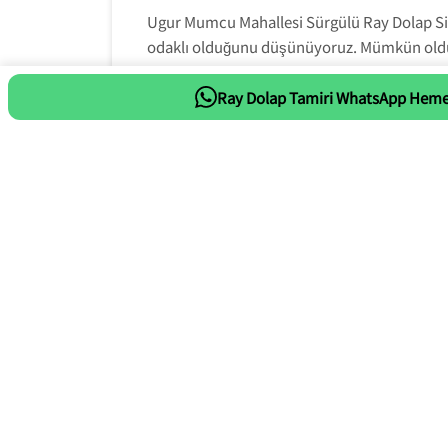
Ugur Mumcu Mahallesi Sürgülü Ray Dolap Sis
odaklı olduğunu düşünüyoruz. Mümkün oldu
edebilmek için, önceden ayrıntılı bir onar
Ugur Mumcu Mahallesi Sürgülü Ray Dola
Ray Dolap Tamiri WhatsApp Heme
Whatsapp Tıkla Mesaj At
ihtiyacınızda neyin yanlış olduğunu bize 
materyali ve kaç kişiyi getirmemiz gerekti
çabalarınızı mümkün olduğunca düşük tut
malzemelerden oluşan tam donanımlı b
geliyoruz. Ugur Mumcu Mahallesi Sürgülü R
Yakası, uzun vadeli çalışanlarımız sizin iç
sahiptir.
Ugu
Ugur Mumcu Mahallesi Sürgülü Ray Dolap Kapağı
yardımcı olmaktayız. Ayrıca, sürgülü dolap mob
tekniklerini kullanarak, arızalı sürgülü dol