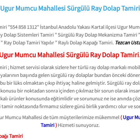
Ugur Mumcu Mahallesi Sürgülü Ray Dolap Tamiri
i ”554 858 1312” İstanbul Anadolu Yakası Kartal ilçesi Ugur Mum
y Dolap Sistemleri Tamiri ” Sürgülü Ray Dolap Mekanizma Tamiri ”
” Ray Dolap Tamiri Yapılır ” Raylı Dolap Kapağı Tamiri.
Tezcan Usta
Ugur Mumcu Mahallesi Sürgülü Ray Dolap Tamiri
 ; hizmet servisi olarak sizlere her türlü ray dolap markalı mobi
şyalarının başında gelen sürgülü ray dolaplar bundan önceki dönem
bu bir lüks olmaktan çıkıp ihtiyaç haline gelmiştir. Sürgülü ray do
onusu bir noktadan sonra içinden çıkılmaz bir sorun olarak insanl
lı ürünler konusunda eğitimlidir ve sorununuz ne ise anında çözeb
ği tamir noktasında firmamız sizlere günü birlik yardımcı olur ve s
Ugur Mumcu Mahallesi de tüm müşterilerimize mükemmel
(
Ugur Mu
Tamiri
)
Hizmeti sunuyoruz.
ağı Tamiri