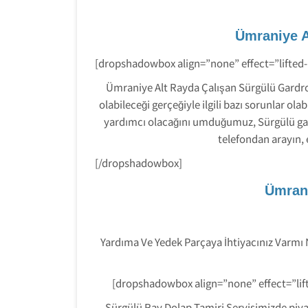
Ümraniye A
[dropshadowbox align=”none” effect=”lifted
Ümraniye Alt Rayda Çalışan Sürgülü Gardro
olabileceği gerçeğiyle ilgili bazı sorunlar o
yardımcı olacağını umduğumuz, Sürgülü gard
telefondan arayın,
[/dropshadowbox]
Ümrani
Yardıma Ve Yedek Parçaya İhtiyacınız Varmı
[dropshadowbox align=”none” effect=”lif
Sürgülü Ray Dolap Tamiri Servisimizde piyas