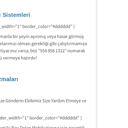
 Sistemleri
r_width=”1″ border_color=”#dddddd” ]
amanla bir şeyin aşınmış veya hasar görmüş
ılarımızı olması gerektiği gibi çalıştırmamıza
yacınız varsa, bizi ”554 858 1312” numaralı
ü vermeye hazırdır!
zmaları
ize Gönderin Ekibimiz Size Yardım Etmeye ve
order_width=”1″ border_color=”#dddddd” ]
gülü Ray Dolap Mobilyalarınız için garantili