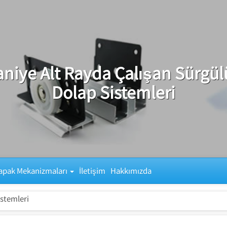
niye Alt Rayda Çalışan Sürgül
Dolap Sistemleri
apak Mekanizmaları
İletişim
Hakkımızda
stemleri