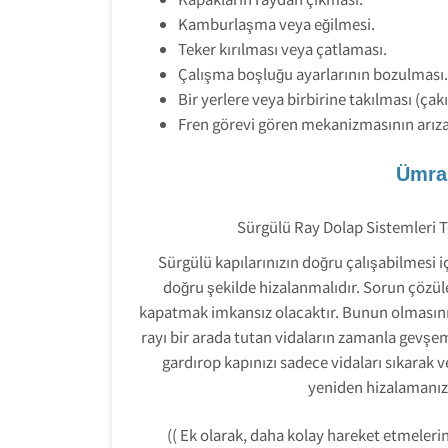
Kamburlaşma veya eğilmesi.
Teker kırılması veya çatlaması.
Çalışma boşluğu ayarlarının bozulması.
Bir yerlere veya birbirine takılması (çak
Fren görevi gören mekanizmasının arı
Ümran
Sürgülü Ray Dolap Sistemleri T
Sürgülü kapılarınızın doğru çalışabilmesi iç
doğru şekilde hizalanmalıdır. Sorun çözü
kapatmak imkansız olacaktır. Bunun olmasının
rayı bir arada tutan vidaların zamanla gevşe
gardırop kapınızı sadece vidaları sıkarak v
yeniden hizalamanız 
(( Ek olarak, daha kolay hareket etmelerin