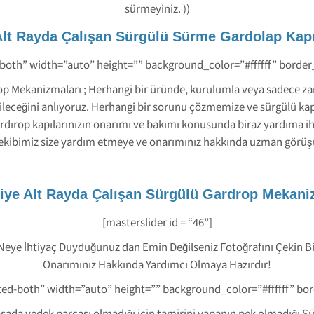
sürmeyiniz. ))
lt Rayda Çalışan Sürgülü Sürme Gardolap Kapı
-both” width=”auto” height=”” background_color=”#ffffff” borde
p Mekanizmaları ; Herhangi bir üründe, kurulumla veya sadece z
labileceğini anlıyoruz. Herhangi bir sorunu çözmemize ve sürgülü kap
ırop kapılarınızın onarımı ve bakımı konusunda biraz yardıma ihti
 ekibimiz size yardım etmeye ve onarımınız hakkında uzman görüş
ye Alt Rayda Çalışan Sürgülü Gardrop Mekani
[masterslider id = “46”]
 Neye İhtiyaç Duyduğunuz dan Emin Değilseniz Fotoğrafını Çekin B
Onarımınız Hakkında Yardımcı Olmaya Hazırdır!
ted-both” width=”auto” height=”” background_color=”#ffffff” b
ada yedek parçası olmadığı için tamirini yapanın pek olmadığı Sür