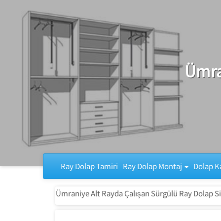
Ray Dolap Tamiri
Ümra
Ray Dolap Tamiri
Ray Dolap Montaj
Dolap K
Ümraniye Alt Rayda Çalışan Sürgülü Ray Dolap Si