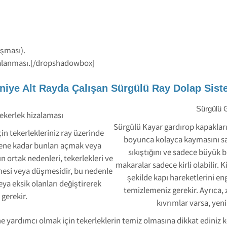
ışması).
zalanması.[/dropshadowbox]
iye Alt Rayda Çalışan Sürgülü Ray Dolap Sist
Sürgülü 
ekerlek hizalaması
Sürgülü Kayar gardırop kapakları
in tekerlekleriniz ray üzerinde
boyunca kolayca kaymasını sağ
lene kadar bunları açmak veya
sıkıştığını ve sadece büyük b
 ortak nedenleri, tekerlekleri ve
makaralar sadece kirli olabilir. K
mesi veya düşmesidir, bu nedenle
şekilde kapı hareketlerini e
eya eksik olanları değiştirerek
temizlemeniz gerekir. Ayrıca, 
gerekir.
kıvrımlar varsa, yeni 
e yardımcı olmak için tekerleklerin temiz olmasına dikkat ediniz k