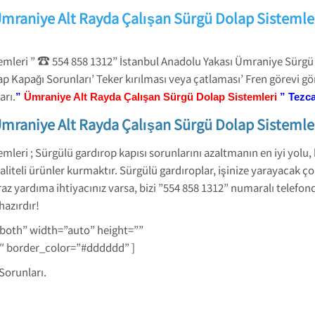
mraniye Alt Rayda Çalışan Sürgü Dolap Sistemle
☎
emleri ”
554 858 1312” İstanbul Anadolu Yakası Ümraniye Sürgü 
p Kapağı Sorunları’ Teker kırılması veya çatlaması’ Fren görevi 
arı.
”
Ümraniye Alt Rayda Çalışan Sürgü Dolap Sistemleri
”
Tezc
mraniye Alt Rayda Çalışan Sürgü Dolap Sistemle
leri ; Sürgülü gardırop kapısı sorunlarını azaltmanın en iyi yolu,
eli ürünler kurmaktır. Sürgülü gardıroplar, işinize yarayacak çok 
az yardıma ihtiyacınız varsa, bizi ”554 858 1312” numaralı telefon
azırdır!
-both” width=”auto” height=””
1″ border_color=”#dddddd” ]
Sorunları.