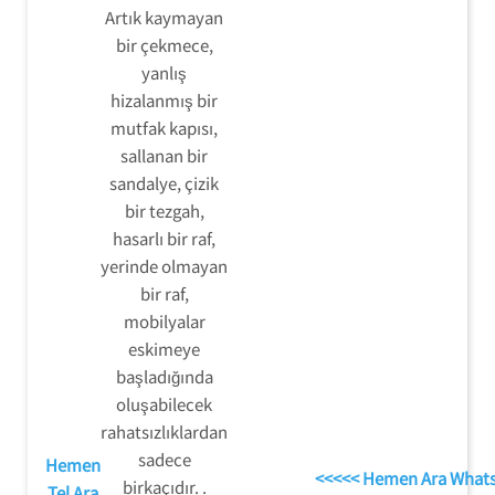
Artık kaymayan
bir çekmece,
yanlış
hizalanmış bir
mutfak kapısı,
sallanan bir
sandalye, çizik
bir tezgah,
hasarlı bir raf,
yerinde olmayan
bir raf,
mobilyalar
eskimeye
başladığında
oluşabilecek
rahatsızlıklardan
sadece
Hemen
<<<<< Hemen Ara What
birkaçıdır. .
Tel Ara