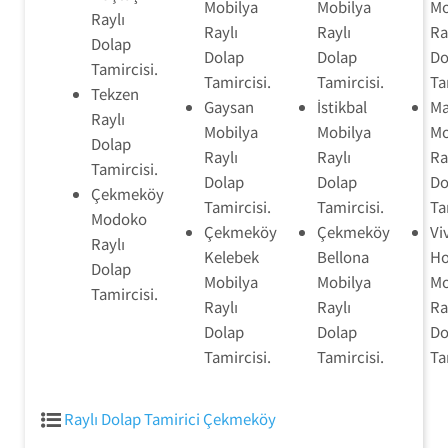
Mobilya
Mobilya
Mo
Raylı
Raylı
Raylı
Ra
Dolap
Dolap
Dolap
Do
Tamircisi.
Tamircisi.
Tamircisi.
Ta
Tekzen
Gaysan
İstikbal
Ma
Raylı
Mobilya
Mobilya
Mo
Dolap
Raylı
Raylı
Ra
Tamircisi.
Dolap
Dolap
Do
Çekmeköy
Tamircisi.
Tamircisi.
Ta
Modoko
Çekmeköy
Çekmeköy
Vi
Raylı
Kelebek
Bellona
H
Dolap
Mobilya
Mobilya
Mo
Tamircisi.
Raylı
Raylı
Ra
Dolap
Dolap
Do
Tamircisi.
Tamircisi.
Ta
Raylı Dolap Tamirici Çekmeköy