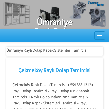
Ray Dolap Tamiri
Ümraniye
Raylı Dolap
Toggl
Kapak
Sistemleri
Ümraniye Raylı Dolap Kapak Sistemleri Tamircisi
Tamircisi
Çekmeköy Raylı Dolap Tamircisi
Çekmeköy Raylı Dolap Tamircisi ◄554 858 1312►
Raylı Dolap Tamircisi » Raylı Dolap Kırık Kapak
Tamircisi » Raylı Dolap Mekanizma Tamircisi »
Raylı Dolap Kapak Sistemleri Tamircisi » Raylı
Dolap Tamircisi, Raylı Dolap Tamircisi » Raylı Dolap