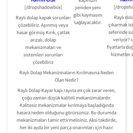
[/dropsh
[/dropshadowbox]
yeniden yeni
gibi kaymasını
Raylı dol
Raylı dolap kapak sorunları
sağlayacaktır.
çıkarmak ist
çözebiliriz. Aşınmış veya
seferinde s
hasar görmüş
Kırık, çatlak
veriyor? 
arızalı,
dolap
fiyatlarla d
mekanizmaları ve
hizmetler 
sistemleri sorunları
çözebiliriz
Raylı Dolap Mekanizmaların Kırılmasına Neden
Olan Nedir?
Raylı Dolap Kayar kapı rayına en çok zarar veren,
çoğu zaman düşük kaliteli mekanizmalardır.
Kalitesiz mekanizmalar kırılmaya başladığında
hasara neden olduğunu görürsünüz. Bu durumda
mekanizmaları tamir ettirmelisiniz. Aksi takdirde,
her iki ayda bir yeni parça onarımları için hazır