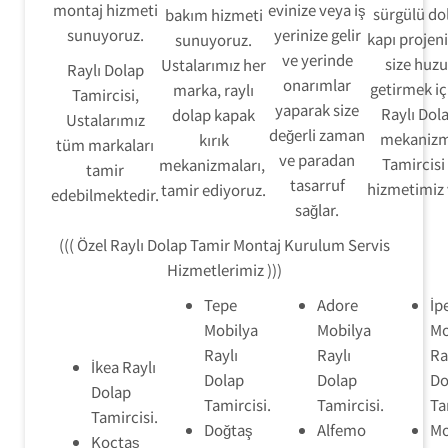
montaj hizmeti
evinize veya iş
sürgülü do
bakım hizmeti
sunuyoruz.
yerinize gelir
kapı projen
sunuyoruz.
ve yerinde
size huzu
Ustalarımız her
Raylı Dolap
onarımlar
getirmek iç
marka, raylı
Tamircisi,
yaparak size
Raylı Dol
dolap kapak
Ustalarımız
değerli zaman
mekaniz
kırık
tüm markaları
ve paradan
Tamircisi
mekanizmaları,
tamir
tasarruf
hizmetimiz 
tamir ediyoruz.
edebilmektedir.
sağlar.
((( Özel Raylı Dolap Tamir Montaj Kurulum Servis
Hizmetlerimiz )))
Tepe
Adore
İp
Mobilya
Mobilya
Mo
Raylı
Raylı
Ra
İkea Raylı
Dolap
Dolap
Do
Dolap
Tamircisi.
Tamircisi.
Ta
Tamircisi.
Doğtaş
Alfemo
Mo
Koçtaş