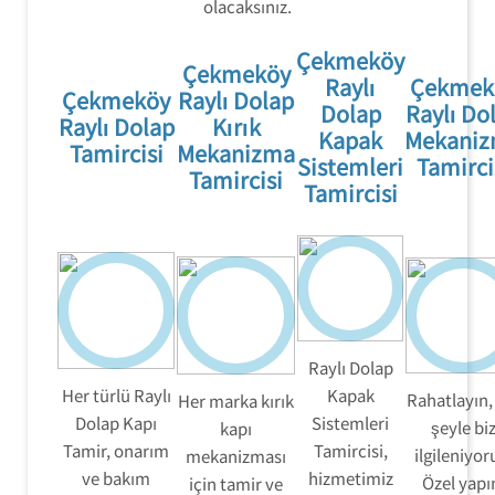
olacaksınız.
Çekmeköy
Çekmeköy
Raylı
Çekmek
Çekmeköy
Raylı Dolap
Dolap
Raylı Do
Raylı Dolap
Kırık
Kapak
Mekani
Tamircisi
Mekanizma
Sistemleri
Tamirci
Tamircisi
Tamircisi
Raylı Dolap
Her türlü Raylı
Kapak
Rahatlayın,
Her marka kırık
Dolap Kapı
Sistemleri
şeyle bi
kapı
Tamir, onarım
Tamircisi,
ilgileniyor
mekanizması
ve bakım
hizmetimiz
Özel yap
için tamir ve