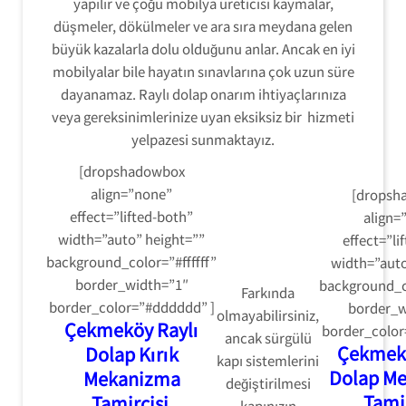
yapılır ve çoğu mobilya üreticisi kaymalar,
düşmeler, dökülmeler ve ara sıra meydana gelen
büyük kazalarla dolu olduğunu anlar. Ancak en iyi
mobilyalar bile hayatın sınavlarına çok uzun süre
dayanamaz. Raylı dolap onarım ihtiyaçlarınıza
veya gereksinimlerinize uyan eksiksiz bir hizmeti
yelpazesi sunmaktayız.
[dropshadowbox
align=”none”
[dropsh
effect=”lifted-both”
align=
width=”auto” height=””
effect=”li
background_color=”#ffffff”
width=”auto
border_width=”1″
background_co
Farkında
border_color=”#dddddd” ]
border_w
olmayabilirsiniz,
Çekmeköy Raylı
border_color
ancak sürgülü
Çekmekö
Dolap Kırık
kapı sistemlerini
Dolap M
Mekanizma
değiştirilmesi
Tamir
Tamircisi
.
kapınızın