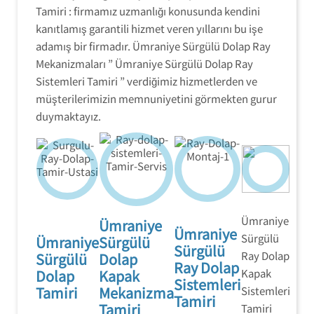
Sistemleri Tamiri
Tamiri : firmamız uzmanlığı konusunda kendini
'' servisi olarak
'' ilk günkü
yerinde hizmet
kanıtlamış garantili hizmet veren yıllarını bu işe
performansını
veriyoruz.
adamış bir firmadır. Ümraniye Sürgülü Dolap Ray
size yaşatmayı
garanti eden
Mekanizmaları ” Ümraniye Sürgülü Dolap Ray
orijinal yedek
Sistemleri Tamiri ” verdiğimiz hizmetlerden ve
parçalar ile
hizmet
müşterilerimizin memnuniyetini görmekten gurur
vermekteyiz.
duymaktayız.
Ümraniye
Ümraniye
Ümraniye
Sürgülü
Ümraniye
Sürgülü
Sürgülü
Ray Dolap
Sürgülü
Dolap
Ray Dolap
Dolap
Kapak
Kapak
Sistemleri
Tamiri
Mekanizma
Sistemleri
Tamiri
Tamiri
Tamiri