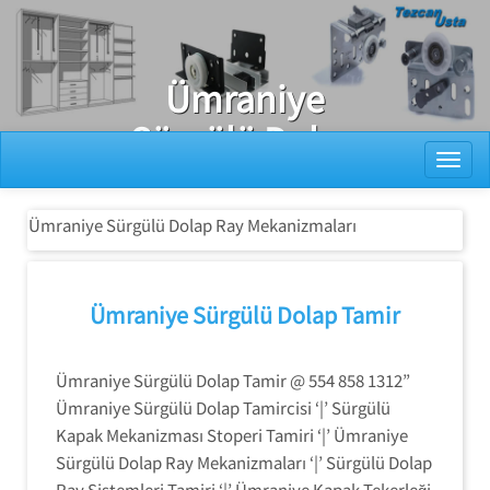
Ray Dolap Tamiri
Ümraniye
Sürgülü Dolap
Toggl
Ray
Mekanizmaları
Ümraniye Sürgülü Dolap Ray Mekanizmaları
Ümraniye Sürgülü Dolap Tamir
Ümraniye Sürgülü Dolap Tamir @ 554 858 1312”
Ümraniye Sürgülü Dolap Tamircisi ‘|’ Sürgülü
Kapak Mekanizması Stoperi Tamiri ‘|’ Ümraniye
Sürgülü Dolap Ray Mekanizmaları ‘|’ Sürgülü Dolap
Ray Sistemleri Tamiri ‘|’ Ümraniye Kapak Tekerleği