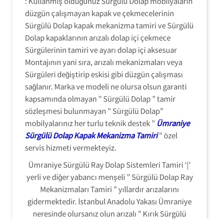
: Kullanmış olduğunuz Sürgülü Dolap mobilyaların
düzgün çalışmayan kapak ve çekmecelerinin
Sürgülü Dolap kapak mekanizma tamiri ve Sürgülü
Dolap kapaklarının arızalı dolap içi çekmece
Sürgülerinin tamiri ve ayarı dolap içi aksesuar
Montajının yani sıra, arızalı mekanizmaları veya
Sürgüleri değiştirip eskisi gibi düzgün çalışması
sağlanır. Marka ve modeli ne olursa olsun garanti
kapsamında olmayan ” Sürgülü Dolap ” tamir
sözleşmesi bulunmayan ” Sürgülü Dolap”
mobilyalarınız her turlu teknik destek ”
Ümraniye
Sürgülü Dolap Kapak Mekanizma Tamiri
” özel
servis hizmeti vermekteyiz.
Ümraniye Sürgülü Ray Dolap Sistemleri Tamiri ‘|’
Sürgülü Dolap
yerli ve diğer yabancı menşeli ” Sürgülü Dolap Ray
Ray Sistemleri
Tamiri :
Mekanizmaları Tamiri ” yıllardır arızalarını
ihtiyaçlarınızda
gidermektedir. İstanbul Anadolu Yakası Ümraniye
siz değerli
neresinde olursanız olun arızalı ” Kırık Sürgülü
müşterilerimize