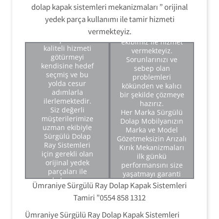
istanbul Anadolu
dolap kapak sistemleri mekanizmaları ” orijinal
yakası servisimiz
Sürgülü Dolap Tamiri
yedek parça kullanımı ile tamir hizmeti
ilk günden
'' konusunda oldukça
itibaren
vermekteyiz.
üst düzey teknik
müşterisine
ekibimiz ile hizmet
kaliteli hizmeti
vermekteyiz.
Sürgülü Dolap Tamiri.
götürmeyi
Sorunlarınızı ve
Sürgülü Dolap Montajı.
kendisine hedef
sebep olan
Sürgülü Kapak
seçmiş ve bu
Sürgülü Dolap Ray
problemleri
Mekanizması Tamiri.
yolda cesur
Sistemleri Tamiri.
kökünden ve kalıcı
Sürgülü Dolap Ray
adımlarla
Sürgülü Dolap Ray
bir şekilde çözmeye
Sistemleri Tamiri.
ilerlemektedir.
Mekanizma Tamiri.
hazırız.
Modüler Sürgülü Dolap
Siz değerli
Sürgülü Dolap Ray Kırık
Her Marka Sürgülü
Tamir Montajı.
müşterilerimize
Ray Sistemleri Tamiri.
Dolap Mobilyanızın
Sürgülü Dolap Kapak
uzman ekibiyle
Sürgülü Dolap Ray
Marka ve Model
Mekanizma Ayarı.
Sürgülü Dolap
Arızalı Kırık Mekanizma
Gözetmeksizin Arızalı
De Monte Sürgülü Dolap
Ray Sistemleri
Sistemleri Değişimi.
Kırık Mekanizmaları
Tamir Montajı.
için gerekli olan
ilk günkü
Sürgülü Dolap Ray
orijinal yedek
performansını size
Mekanizmaları Tamiri.
parçaları ile
yaşatmayı garanti
kulanmış
eden orijinal yedek
Ümraniye Sürgülü Ray Dolap Kapak Sistemleri
olduğunuz Arızalı
parçalar ile size ilk
Tamiri ”0554 858 1312
kırık '' Sürgülü
günkü gibi tamir edip
Dolap Ray
teslim edilir.
Ümraniye Sürgülü Ray Dolap Kapak Sistemleri
Mekanizma
Sürgülü Dolap Tamiri