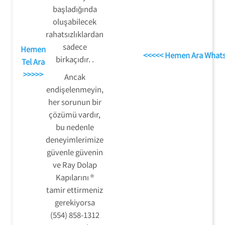
başladığında
oluşabilecek
rahatsızlıklardan
sadece
Hemen
<<<<< Hemen Ara What
birkaçıdır. .
Tel Ara
>>>>>
Ancak
endişelenmeyin,
her sorunun bir
çözümü vardır,
bu nedenle
deneyimlerimize
güvenle güvenin
ve Ray Dolap
Kapılarını ®
tamir ettirmeniz
gerekiyorsa
(554) 858-1312