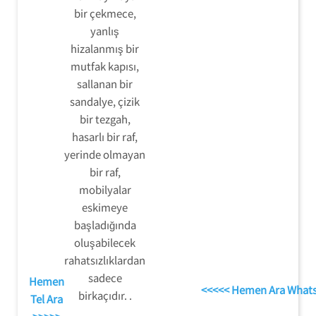
bir çekmece,
yanlış
hizalanmış bir
mutfak kapısı,
sallanan bir
sandalye, çizik
bir tezgah,
hasarlı bir raf,
yerinde olmayan
bir raf,
mobilyalar
eskimeye
başladığında
oluşabilecek
rahatsızlıklardan
sadece
Hemen
<<<<< Hemen Ara What
birkaçıdır. .
Tel Ara