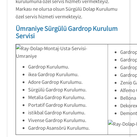
kurulumuna özel servis hizmeti vermekteyiz.
Markası ne olursa olsun Sürgülü Dolap Kurulumu
özel servis hizmeti vermekteyiz.
Ümraniye Sürgülü Gardrop Kurulum
Servisi
Gardro
Gardro
Gardrop Kurulumu.
Gardrop
ikea Gardrop Kurulumu.
Gardrop
Adore Gardrop Kurulumu.
Zenio G
Sürgülü Gardrop Kurulumu.
Alfemo 
Metalia Gardrop Kurulumu.
Bellona
Portatif Gardrop Kurulumu.
Dekorex
istikbal Gardrop Kurulumu.
Demont
Vivense Gardrop Kurulumu.
Gardrop Asansörü Kurulumu.