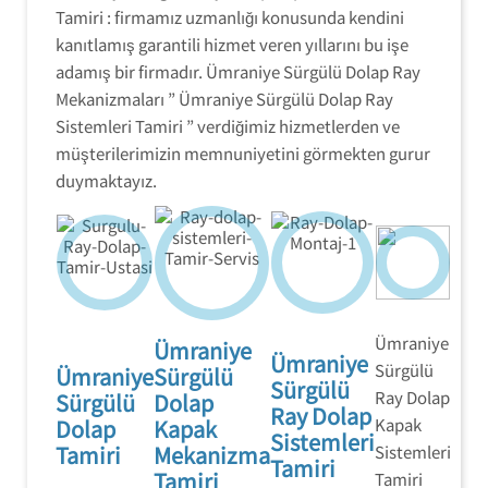
Sistemleri Tamiri
Tamiri : firmamız uzmanlığı konusunda kendini
'' servisi olarak
'' ilk günkü
yerinde hizmet
kanıtlamış garantili hizmet veren yıllarını bu işe
performansını
veriyoruz.
adamış bir firmadır. Ümraniye Sürgülü Dolap Ray
size yaşatmayı
garanti eden
Mekanizmaları ” Ümraniye Sürgülü Dolap Ray
orijinal yedek
Sistemleri Tamiri ” verdiğimiz hizmetlerden ve
parçalar ile
hizmet
müşterilerimizin memnuniyetini görmekten gurur
vermekteyiz.
duymaktayız.
Ümraniye
Ümraniye
Ümraniye
Sürgülü
Ümraniye
Sürgülü
Sürgülü
Ray Dolap
Sürgülü
Dolap
Ray Dolap
Dolap
Kapak
Kapak
Sistemleri
Tamiri
Mekanizma
Sistemleri
Tamiri
Tamiri
Tamiri