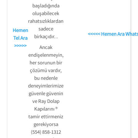
başladığında
oluşabilecek
rahatsızlıklardan
sadece
Hemen
<<<<< Hemen Ara What
birkaçıdır. .
Tel Ara
>>>>>
Ancak
endişelenmeyin,
her sorunun bir
çözümü vardır,
bu nedenle
deneyimlerimize
güvenle güvenin
ve Ray Dolap
Kapılarını ®
tamir ettirmeniz
gerekiyorsa
(554) 858-1312