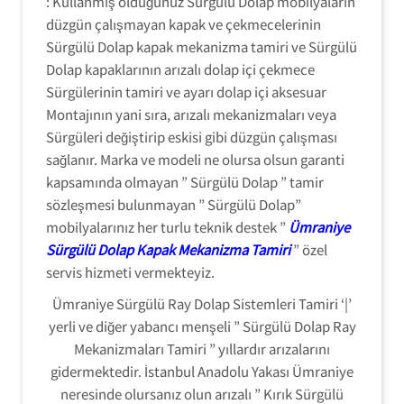
: Kullanmış olduğunuz Sürgülü Dolap mobilyaların
düzgün çalışmayan kapak ve çekmecelerinin
Sürgülü Dolap kapak mekanizma tamiri ve Sürgülü
Dolap kapaklarının arızalı dolap içi çekmece
Sürgülerinin tamiri ve ayarı dolap içi aksesuar
Montajının yani sıra, arızalı mekanizmaları veya
Sürgüleri değiştirip eskisi gibi düzgün çalışması
sağlanır. Marka ve modeli ne olursa olsun garanti
kapsamında olmayan ” Sürgülü Dolap ” tamir
sözleşmesi bulunmayan ” Sürgülü Dolap”
mobilyalarınız her turlu teknik destek ”
Ümraniye
Sürgülü Dolap Kapak Mekanizma Tamiri
” özel
servis hizmeti vermekteyiz.
Ümraniye Sürgülü Ray Dolap Sistemleri Tamiri ‘|’
Sürgülü Dolap
yerli ve diğer yabancı menşeli ” Sürgülü Dolap Ray
Ray Sistemleri
Tamiri :
Mekanizmaları Tamiri ” yıllardır arızalarını
ihtiyaçlarınızda
gidermektedir. İstanbul Anadolu Yakası Ümraniye
siz değerli
neresinde olursanız olun arızalı ” Kırık Sürgülü
müşterilerimize