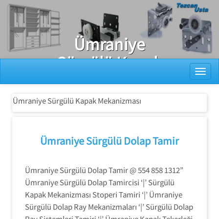
Ray Dolap Tamiri
Ümraniye
Sürgülü Kapak
Toggl
Mekanizması
Ümraniye Sürgülü Kapak Mekanizması
Ümraniye Sürgülü Dolap Tamir
Ümraniye Sürgülü Dolap Tamir @ 554 858 1312”
Ümraniye Sürgülü Dolap Tamircisi ‘|’ Sürgülü
Kapak Mekanizması Stoperi Tamiri ‘|’ Ümraniye
Sürgülü Dolap Ray Mekanizmaları ‘|’ Sürgülü Dolap
Ray Sistemleri Tamiri ‘|’ Ümraniye Kapak Tekerleği