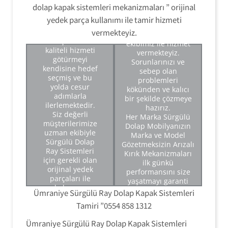
istanbul Anadolu
dolap kapak sistemleri mekanizmaları ” orijinal
yakası servisimiz
Sürgülü Dolap Tamiri
yedek parça kullanımı ile tamir hizmeti
ilk günden
'' konusunda oldukça
itibaren
vermekteyiz.
üst düzey teknik
müşterisine
ekibimiz ile hizmet
kaliteli hizmeti
vermekteyiz.
Sürgülü Dolap Tamiri.
götürmeyi
Sorunlarınızı ve
Sürgülü Dolap Montajı.
kendisine hedef
sebep olan
Sürgülü Kapak
seçmiş ve bu
Sürgülü Dolap Ray
problemleri
Mekanizması Tamiri.
yolda cesur
Sistemleri Tamiri.
kökünden ve kalıcı
Sürgülü Dolap Ray
adımlarla
Sürgülü Dolap Ray
bir şekilde çözmeye
Sistemleri Tamiri.
ilerlemektedir.
Mekanizma Tamiri.
hazırız.
Modüler Sürgülü Dolap
Siz değerli
Sürgülü Dolap Ray Kırık
Her Marka Sürgülü
Tamir Montajı.
müşterilerimize
Ray Sistemleri Tamiri.
Dolap Mobilyanızın
Sürgülü Dolap Kapak
uzman ekibiyle
Sürgülü Dolap Ray
Marka ve Model
Mekanizma Ayarı.
Sürgülü Dolap
Arızalı Kırık Mekanizma
Gözetmeksizin Arızalı
De Monte Sürgülü Dolap
Ray Sistemleri
Sistemleri Değişimi.
Kırık Mekanizmaları
Tamir Montajı.
için gerekli olan
ilk günkü
Sürgülü Dolap Ray
orijinal yedek
performansını size
Mekanizmaları Tamiri.
parçaları ile
yaşatmayı garanti
kulanmış
eden orijinal yedek
Ümraniye Sürgülü Ray Dolap Kapak Sistemleri
olduğunuz Arızalı
parçalar ile size ilk
Tamiri ”0554 858 1312
kırık '' Sürgülü
günkü gibi tamir edip
Dolap Ray
teslim edilir.
Ümraniye Sürgülü Ray Dolap Kapak Sistemleri
Mekanizma
Sürgülü Dolap Tamiri