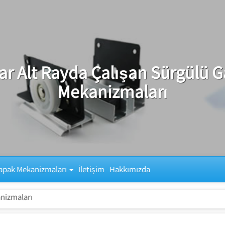
r Alt Rayda Çalışan Sürgülü 
Mekanizmaları
apak Mekanizmaları
İletişim
Hakkımızda
nizmaları