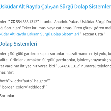
Üsküdar Alt Rayda Çalışan Sürgü Dolap Sistemler
☎
mleri ”
554 858 1312” İstanbul Anadolu Yakası Üsküdar Sürgü Do
ğı Sorunları’ Teker kırılması veya çatlaması’ Fren görevi gören m
küdar Alt Rayda Çalışan Sürgü Dolap Sistemleri
” Tezcan Usta ”
Dolap Sistemleri
eri ; Sürgülü gardırop kapısı sorunlarını azaltmanın en iyi yolu, 
eli ürünler kurmaktır. Sürgülü gardıroplar, işinize yarayacak çok 
az yardıma ihtiyacınız varsa, bizi ”554 858 1312” numaralı telefon
azırdır!
-both” width=”auto” height=””
1″ border_color=”#dddddd” ]
Sorunları.