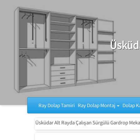
Ray Dolap Tamiri
Üsküda
Ray Dolap Tamiri
Ray Dolap Montaj
Dolap K
Üsküdar Alt Rayda Çalışan Sürgülü Gardrop Meka