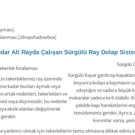
ışması).
zalanması.[/dropshadowbox]
dar Alt Rayda Çalışan Sürgülü Ray Dolap Siste
Sürgülü 
ekerlek hizalaması
Sürgülü Kayar gardırop kapakları
in tekerlekleriniz ray üzerinde
boyunca kolayca kaymasını sağ
lene kadar bunları açmak veya
sıkıştığını ve sadece büyük b
 ortak nedenleri, tekerlekleri ve
makaralar sadece kirli olabilir. K
mesi veya düşmesidir, bu nedenle
şekilde kapı hareketlerini e
eya eksik olanları değiştirerek
temizlemeniz gerekir. Ayrıca, 
gerekir.
kıvrımlar varsa, yeni 
e yardımcı olmak için tekerleklerin temiz olmasına dikkat ediniz k