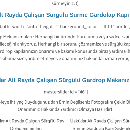
sürmeyiniz. ))
lt Rayda Çalışan Sürgülü Sürme Gardolap Kapı 
-both” width=”auto” height=”” background_color=”#ffffff” borde
p Mekanizmaları ; Herhangi bir üründe, kurulumla veya sadece za
labileceğini anlıyoruz. Herhangi bir sorunu çözmemize ve sürgülü kap
ırop kapılarınızın onarımı ve bakımı konusunda biraz yardıma ihti
 ekibimiz size yardım etmeye ve onarımınız hakkında uzman görüş
ar Alt Rayda Çalışan Sürgülü Gardrop Mekaniz
[masterslider id = “46”]
 Neye İhtiyaç Duyduğunuz dan Emin Değilseniz Fotoğrafını Çekin B
Onarımınız Hakkında Yardımcı Olmaya Hazırdır!
ar Alt Rayda Çalışan Sürgülü Ray
Üsküdar Alt Rayda Çalışan Sür
Dolap Sistemleri.
Sürme Gardolap Kapı Sistemle