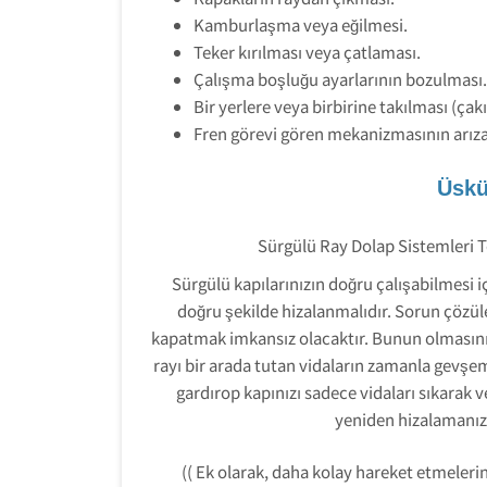
Kamburlaşma veya eğilmesi.
Teker kırılması veya çatlaması.
Çalışma boşluğu ayarlarının bozulması.
Bir yerlere veya birbirine takılması (çak
Fren görevi gören mekanizmasının arı
Üskü
Sürgülü Ray Dolap Sistemleri T
Sürgülü kapılarınızın doğru çalışabilmesi iç
doğru şekilde hizalanmalıdır. Sorun çözü
kapatmak imkansız olacaktır. Bunun olmasının
rayı bir arada tutan vidaların zamanla gevşe
gardırop kapınızı sadece vidaları sıkarak v
yeniden hizalamanız 
(( Ek olarak, daha kolay hareket etmelerin