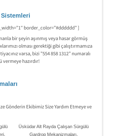
Sistemleri
r_width=”1″ border_color=”#dddddd” ]
manla bir şeyin aşınmış veya hasar görmüş
ılarımızı olması gerektiği gibi çalıştırmamıza
yacınız varsa, bizi ”554 858 1312” numaralı
ü vermeye hazırdır!
maları
ize Gönderin Ekibimiz Size Yardım Etmeye ve
gülü
Üsküdar Alt Rayda Çalışan Sürgülü
ri.
Gardrop Mekanizmaları.