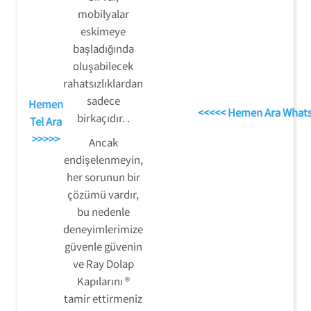
mobilyalar
eskimeye
başladığında
oluşabilecek
rahatsızlıklardan
sadece
Hemen
<<<<< Hemen Ara What
birkaçıdır. .
Tel Ara
>>>>>
Ancak
endişelenmeyin,
her sorunun bir
çözümü vardır,
bu nedenle
deneyimlerimize
güvenle güvenin
ve Ray Dolap
Kapılarını ®
tamir ettirmeniz