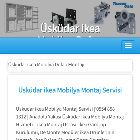
Ray Dolap Tamiri
Üsküdar ikea
Mobilya Dolap
Toggl
Montajı
Üsküdar ikea Mobilya Dolap Montajı
Üsküdar ikea Mobilya Montaj Servisi
Üsküdar ikea Mobilya Montaj Servisi |’0554 858
1312’| Anadolu Yakası Üsküdar ikea Mobilya Montaj
Hizmeti – ikea Montaj Ustası. ikea Gardrop
Kurulumu, De Monte Modüler ikea Ürünlerinin
Montajı. ikea Dolap Giyinme Odası Dolapları