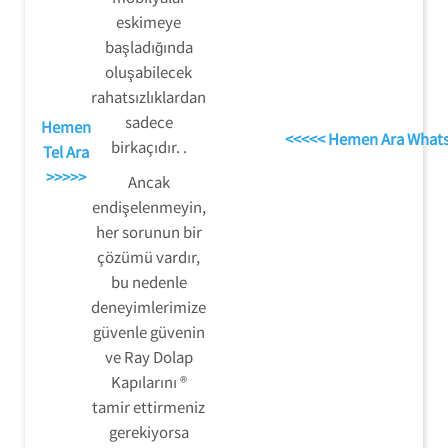
eskimeye
başladığında
oluşabilecek
rahatsızlıklardan
sadece
Hemen
<<<<< Hemen Ara What
birkaçıdır. .
Tel Ara
>>>>>
Ancak
endişelenmeyin,
her sorunun bir
çözümü vardır,
bu nedenle
deneyimlerimize
güvenle güvenin
ve Ray Dolap
Kapılarını ®
tamir ettirmeniz
gerekiyorsa