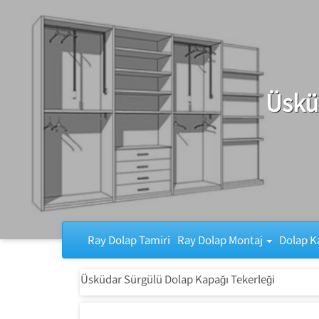
Ray Dolap Tamiri
Üskü
Ray Dolap Tamiri
Ray Dolap Montaj
Dolap K
Üsküdar Sürgülü Dolap Kapağı Tekerleği