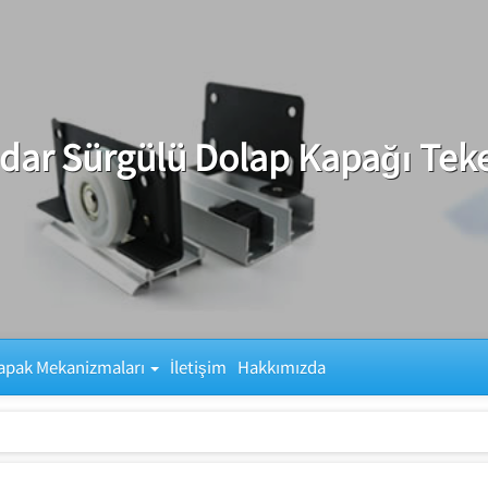
dar Sürgülü Dolap Kapağı Teke
apak Mekanizmaları
İletişim
Hakkımızda