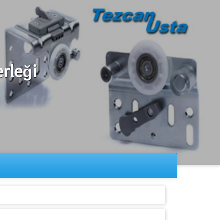
rleği