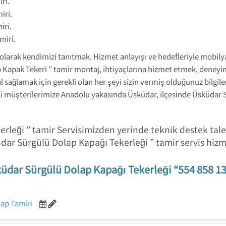
ri.
iri.
iri.
miri.
 olarak kendimizi tanıtmak, Hizmet anlayışı ve hedefleriyle mobilya
apak Tekeri ” tamir montaj, ihtiyaçlarına hizmet etmek, deneyimli
sağlamak için gerekli olan her şeyi sizin vermiş olduğunuz bilgil
li müşterilerimize Anadolu yakasında Üsküdar, ilçesinde Üsküdar S
rleği ” tamir Servisimizden yerinde teknik destek tale
üdar Sürgülü Dolap Kapağı Tekerleği ” tamir servis hiz
üdar Sürgülü Dolap Kapağı Tekerleği “554 858 1
ap Tamiri