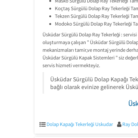
Masko Sürgülü Dolap Ray Tekerleği Tami
Koçtaş Sürgülü Dolap Ray Tekerleği Tam
Tekzen Sürgülü Dolap Ray Tekerleği Tam
Modoko Sürgülü Dolap Ray Tekerleği Ta
Üsküdar Sürgülü Dolap Ray Tekerleği : servisi
oluşturmaya çalışan ” Üsküdar Sürgülü Dolap K
mekanizmaları tamir,ve montaj yerinde derhal 
Üsküdar Sürgülü Kapak Sistemleri ” siz değer
servis hizmeti vermekteyiz.
Üsküdar Sürgülü Dolap Kapağı Teke
bağlı olarak evinize gelinerek Üsk
Üsk
Dolap Kapağı Tekerleği Uskudar
Ray Dol