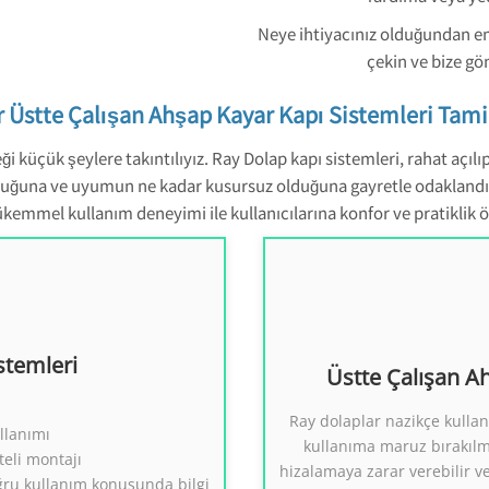
Neye ihtiyacınız olduğundan em
çekin ve bize gön
 Üstte Çalışan Ahşap Kayar Kapı Sistemleri Tamir
ği küçük şeylere takıntılıyız. Ray Dolap kapı sistemleri, rahat aç
una ve uyumun ne kadar kusursuz olduğuna gayretle odaklandık.
el kullanım deneyimi ile kullanıcılarına konfor ve pratiklik öze
nizmaları
Dola
stemleri
Üstte Çalışan A
ap Sistemleri
Üstte Çalışan 
Ray dolaplar nazikçe kullan
2
llanımı
kullanıma maruz bırakıl
teli montajı
hizalamaya zarar verebilir
ğru kullanım konusunda bilgi