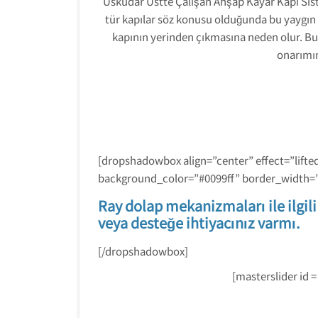
Üsküdar Üstte Çalışan Ahşap Kayar Kapı Sist
tür kapılar söz konusu olduğunda bu yaygın b
kapının yerinden çıkmasına neden olur. Bu 
onarımın
[dropshadowbox align=”center” effect=”lifte
background_color=”#0099ff” border_width=”
Ray dolap mekanizmaları ile ilgil
veya desteğe ihtiyacınız varmı.
[/dropshadowbox]
[masterslider id =