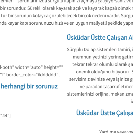
emleri ” sorunlarınızda sürgülü kapınızı açmaya çalışıyorsanız ve
ir sorundur. Sürekli olarak kayarak açık ve kayarak kapalı olmak met
tür bir sorunun kolayca çözülebilecek birçok nedeni vardır. Sürgül
da kayar kapı sorununuzu hızlı ve en uygun maliyetli şekilde yap
Üsküdar Üstte Çalışan A
Sürgülü Dolap sistemleri tamiri,
memnuniyetinizi yerine getirme
tekrar tekrar olumlu olarak şaş
d-both” width=”auto” height=””
önemli olduğunu biliyoruz.
1″ border_color=”#dddddd” ]
servisimiz evinize veya işinize 
i herhangi bir sorunuz
ve paradan tasarruf etmeniz
sistemlerinizi orijinal mekanizmal
i
Üsküdar Üstte Çalışa
 “44”]
Yardıma veya yed