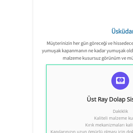
Üsküdar
Müşterinizin her gün göreceği ve hissedece
yumuşak kapanmanın ne kadar yumuşak olduğ
malzeme kusursuz görünüm ve mükemm
Üst Ray Dolap Meka
Üst Ray Dolap Si
Üst Rayda Çalışan Ray Dol
Dakiklik
0554 858 131
Kaliteli malzeme ku
Kırık mekanizmaları kali
Kapılarınızın uzun ömürlü olması için do