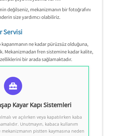
in değilseniz, mekanizmanın bir fotoğrafını
derin size yardımcı olabiliriz.
 Servisi
ılıp kapanmanın ne kadar pürüzsüz olduğuna,
 Mekanizmadan fren sistemine kadar kalite,
lliklerini bir arada sağlamaktadır.
p Mekanizmaları
hşap Kayar Kapı Sistemleri
Ahşap Kayar Kapı Sistemleri
ılmalı ve açılırken veya kapatılırken kaba
0554 858 1312
mamalıdır. Unutmayın, kabaca kullanım
 ve mekanizmanın pistten kaymasına neden