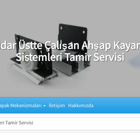
dar Üstte Çalışan Ahşap Kayar
Sistemleri Tamir Servisi
apak Mekanizmaları
İletişim
Hakkımızda
ri Tamir Servisi