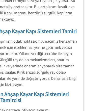
 hareket etmiyorsa veya raydan çıkıyorsa? Bu
ali yıpratacaktır. Bu, orta kısmı kısaltır ve
ü Kapı Onarımı, her türlü sürgülü kapıların
maktayız.
hşap Kayar Kapı Sistemleri Tamiri
 işimizin odak noktasıdır. Amacımız her zaman
k için isteklerinizi yerine getirmek ve sizi
ırtmaktır. Yılların verdiği tecrübe ile neyin
 Sürgülü ray dolap mekanizmaları, onarım
gelir ve yerinde onarımlar yaparak size zaman
i sağlar. Kırık arızalı sürgülü ray dolap
arı ile yerinde değiştiriyoruz. Daha fazla bilgi
çin bizi arayın.
n Ahşap Kayar Kapı Sistemleri
Tamircisi
ek parçaya ihtiyacınız var mı