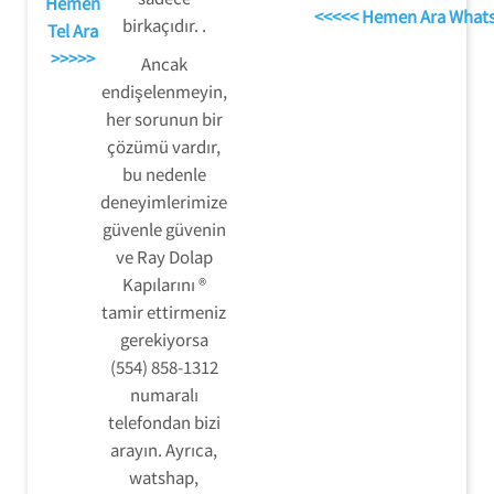
Hemen
<<<<< Hemen Ara What
birkaçıdır. .
Tel Ara
>>>>>
Ancak
endişelenmeyin,
her sorunun bir
çözümü vardır,
bu nedenle
deneyimlerimize
güvenle güvenin
ve Ray Dolap
Kapılarını ®
tamir ettirmeniz
gerekiyorsa
(554) 858-1312
numaralı
telefondan bizi
arayın. Ayrıca,
watshap,