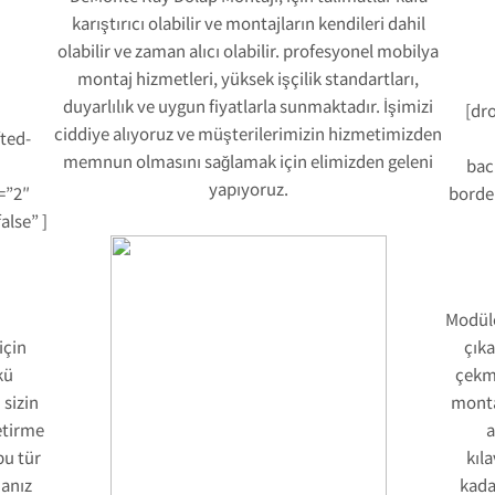
karıştırıcı olabilir ve montajların kendileri dahil
olabilir ve zaman alıcı olabilir. profesyonel mobilya
montaj hizmetleri, yüksek işçilik standartları,
duyarlılık ve uygun fiyatlarla sunmaktadır. İşimizi
[dr
ciddiye alıyoruz ve müşterilerimizin hizmetimizden
ted-
memnun olmasını sağlamak için elimizden geleni
bac
yapıyoruz.
=”2″
borde
lse” ]
Modüle
için
çıka
kü
çekme
 sizin
monta
etirme
a
bu tür
kıla
manız
kada