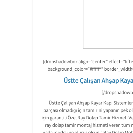
[dropshadowbox align=”center” effect=”lift
background_color=”#ffffff” border_width
Üstte Çalışan Ahşap Kaya
[/dropshadowb
Üstte Çalışan Ahşap Kayar Kapı Sistemler
parçası olmadığı için tamirini yapanın pek o
için garantili Özel Ray Dolap Tamir Hizmeti V
ray dolap tamir montaj hizmeti veren tüm m
yada modeli ne olursa olsun ” Ray Dolap Mobil