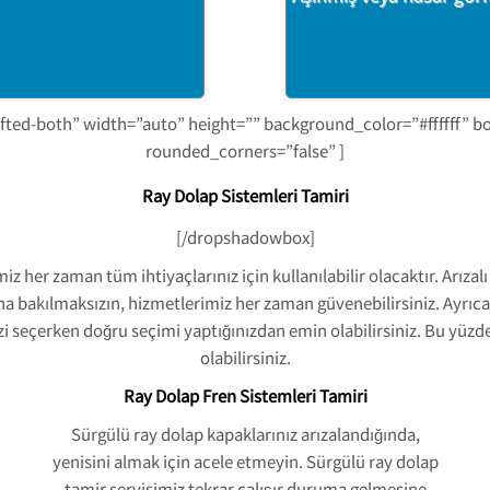
fted-both” width=”auto” height=”” background_color=”#ffffff” 
rounded_corners=”false” ]
Ray Dolap Sistemleri Tamiri
[/dropshadowbox]
z her zaman tüm ihtiyaçlarınız için kullanılabilir olacaktır. Arızalı
a bakılmaksızın, hizmetlerimiz her zaman güvenebilirsiniz. Ayrıc
izi seçerken doğru seçimi yaptığınızdan emin olabilirsiniz. Bu yü
olabilirsiniz.
Ray Dolap Fren Sistemleri Tamiri
Sürgülü ray dolap kapaklarınız arızalandığında,
yenisini almak için acele etmeyin. Sürgülü ray dolap
tamir servisimiz tekrar çalışır duruma gelmesine