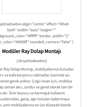
opshadowbox align=”center” effect=”lifted-
both” width=”auto” height=””
kground_color=”#ffffff” border_width=”2″
r_color=”#0099ff” rounded_corners=”false” ]
Modüler Ray Dolap Montajı
[/dropshadowbox]
r Ray Dolap Montajı, mobilyalarınızı kutudan
rır ve kafa karıştırıcı talimatlar üzerinde acı
nize gerek yoktur. Çoğu insan için, mobilya
jı zaman alıcı, zordur ve genel olarak tam bir
cıdır. Sinir bozucu ve karmaşık kullanım
vuzlarından, garip, ağır kutuları kaldırmaya
r, yeni mobilyalarınız en üst düzeyde özenle