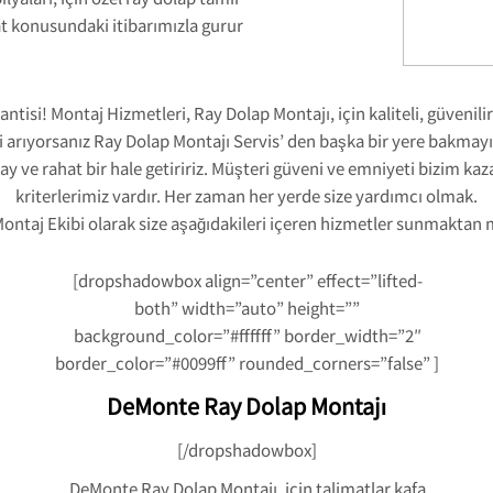
t konusundaki itibarımızla gurur
isi! Montaj Hizmetleri, Ray Dolap Montajı, için kaliteli, güvenil
i arıyorsanız Ray Dolap Montajı Servis’ den başka bir yere bakmay
lay ve rahat bir hale getiririz. Müşteri güveni ve emniyeti bizim kaz
kriterlerimiz vardır. Her zaman her yerde size yardımcı olmak.
ontaj Ekibi olarak size aşağıdakileri içeren hizmetler sunmaktan
[dropshadowbox align=”center” effect=”lifted-
both” width=”auto” height=””
background_color=”#ffffff” border_width=”2″
border_color=”#0099ff” rounded_corners=”false” ]
DeMonte Ray Dolap Montajı
[/dropshadowbox]
DeMonte Ray Dolap Montajı, için talimatlar kafa