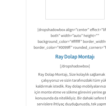
[dropshadowbox align=”center” effect=”lif
both” width=”auto” height=””
background_color=”#ffffff” border_width
border_color=”#0099ff” rounded_corners=”fa
Ray Dolap Montajı
[/dropshadowbox]
Ray Dolap Montajı, Size kolaylık sağlamak 
çalışıyoruz ve sizin tarafınızdaki tüm yü
kaldırmak istedik. Ray dolap mobilyalarınızı
için monte etme ve sökme görevini yerine g
konusunda da nitelikliyiz. Bir dahaki sefere 
servislere ihtiyaç duyduğunuzda, tek yap