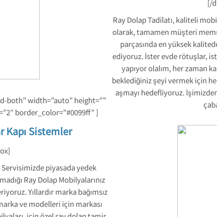
[/
Ray Dolap Tadilatı, kaliteli mob
olarak, tamamen müşteri memnu
parçasında en yüksek kalitede
ediyoruz. İster evde rötuşlar, i
yapıyor olalım, her zaman kal
beklediğiniz şeyi vermek için he
aşmayı hedefliyoruz. İşimizde
ed-both” width=”auto” height=””
çab
=”2″ border_color=”#0099ff” ]
r Kapı Sistemler
ox]
 Servisimizde piyasada yedek
lmadığı Ray Dolap Mobilyalarınız
eriyoruz. Yıllardır marka bağımsız
arka ve modelleri için markası
yaları, için özel ray dolap tamir