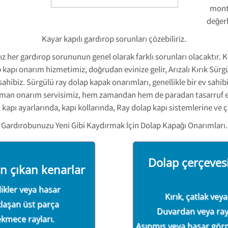
monte
değerl
Kayar kapılı gardırop sorunları çözebiliriz.
 her gardırop sorununun genel olarak farklı sorunları olacaktır. Kır
apı onarım hizmetimiz, doğrudan evinize gelir, Arızalı Kırık Sürgü
 sahibiz. Sürgülü ray dolap kapak onarımları, genellikle bir ev sah
uzman onarım servisimiz, hem zamandan hem de paradan tasarruf etm
, kapı ayarlarında, kapı kollarında, Ray dolap kapı sistemlerine ve
Gardırobunuzu Yeni Gibi Kaydırmak İçin Dolap Kapağı Onarımları.
Dolap çerçeves
n çıkan kenarlar
ikler veya hasar
Kırık, çatlak vey
aj Servisi
Ray Dolap
laşan üst parça
Duvardan veya ray
2
ekmece rayları.
Aşınmış veya hasar gör