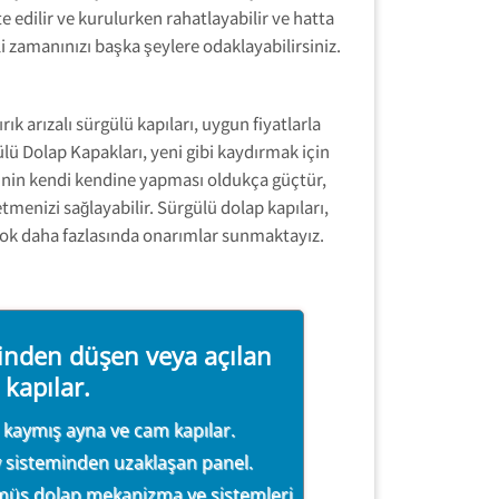
 edilir ve kurulurken rahatlayabilir ve hatta
i zamanınızı başka şeylere odaklayabilirsiniz.
ık arızalı sürgülü kapıları, uygun fiyatlarla
lü Dolap Kapakları, yeni gibi kaydırmak için
ibinin kendi kendine yapması oldukça güçtür,
enizi sağlayabilir. Sürgülü dolap kapıları,
 çok daha fazlasında onarımlar sunmaktayız.
inden düşen veya açılan
kapılar.
a kaymış ayna ve cam kapılar.
 Tamir Montaj Servisi
 sisteminden uzaklaşan panel.
554 858 1312
müş dolap mekanizma ve sistemleri.