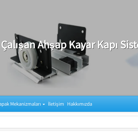
 Çalışan Ahşap Kayar Kapı Sis
apak Mekanizmaları
İletişim
Hakkımızda