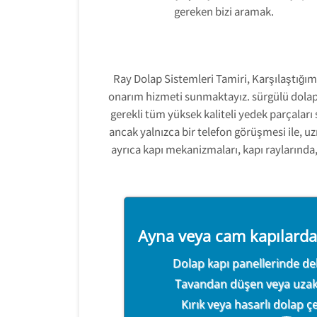
gereken bizi aramak.
Ray Dolap Sistemleri Tamiri, Karşılaştığımız
onarım hizmeti sunmaktayız. sürgülü dolap k
gerekli tüm yüksek kaliteli yedek parçaları
ancak yalnızca bir telefon görüşmesi ile, 
ayrıca kapı mekanizmaları, kapı raylarında
Ayna veya cam kapılarda
Dolap kapı panellerinde del
Ray Dolap Tamir Mont
Tavandan düşen veya uzak
554 858 131
Kırık veya hasarlı dolap ç