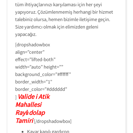
tüm ihtiyaçlarınızı karşılaması için her şeyi
yapıyoruz. Çözümlenmemiş herhangi bir hizmet
talebiniz olursa, hemen bizimle iletişime geçin.
Size yardımcı olmak için elimizden geleni
yapacağız.
[dropshadowbox
align=”center”
effect=”lifted-both”
width=”auto” height=””
background_color=”#ffffff”
border_width=”1″
border_color=”#dddddd”
Valide i Atik
]
Mahallesi
Raylıdolap
Tamiri
[/dropshadowbox]
Kayar kapılı gardırop