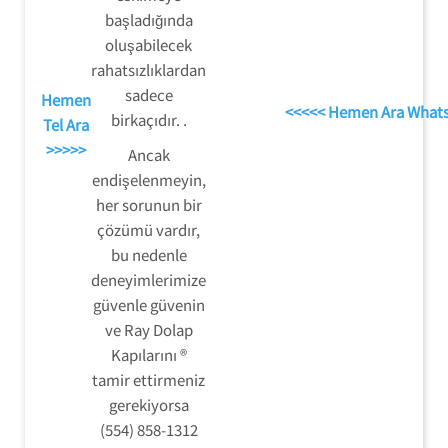
başladığında
oluşabilecek
rahatsızlıklardan
sadece
Hemen
<<<<< Hemen Ara What
birkaçıdır. .
Tel Ara
>>>>>
Ancak
endişelenmeyin,
her sorunun bir
çözümü vardır,
bu nedenle
deneyimlerimize
güvenle güvenin
ve Ray Dolap
Kapılarını ®
tamir ettirmeniz
gerekiyorsa
(554) 858-1312