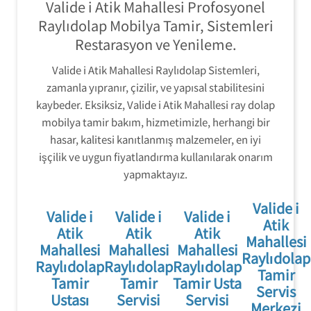
Valide i Atik Mahallesi Profosyonel
Raylıdolap Mobilya Tamir, Sistemleri
Restarasyon ve Yenileme.
Valide i Atik Mahallesi Raylıdolap Sistemleri,
zamanla yıpranır, çizilir, ve yapısal stabilitesini
kaybeder. Eksiksiz, Valide i Atik Mahallesi ray dolap
mobilya tamir bakım, hizmetimizle, herhangi bir
hasar, kalitesi kanıtlanmış malzemeler, en iyi
işçilik ve uygun fiyatlandırma kullanılarak onarım
yapmaktayız.
Valide i
Valide i
Valide i
Valide i
Atik
Atik
Atik
Atik
Mahallesi
Mahallesi
Mahallesi
Mahallesi
Raylıdolap
Raylıdolap
Raylıdolap
Raylıdolap
Tamir
Tamir
Tamir
Tamir Usta
Servis
Ustası
Servisi
Servisi
Merkezi