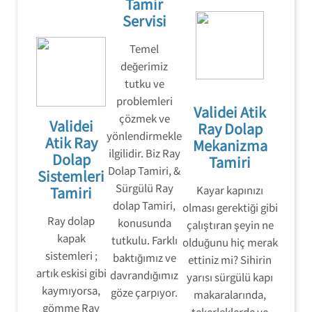
Tamir
Servisi
Temel
değerimiz
tutku ve
problemleri
Validei Atik
çözmek ve
Validei
Ray Dolap
yönlendirmekle
Atik Ray
Mekanizma
ilgilidir. Biz Ray
Dolap
Tamiri
Dolap Tamiri, &
Sistemleri
Sürgülü Ray
Tamiri
Kayar kapınızı
dolap Tamiri,
olması gerektiği gibi
Ray dolap
konusunda
çalıştıran şeyin ne
kapak
tutkulu. Farklı
olduğunu hiç merak
sistemleri ;
baktığımız ve
ettiniz mi? Sihirin
artık eskisi gibi
davrandığımız
yarısı sürgülü kapı
kaymıyorsa,
göze çarpıyor.
makaralarında,
gömme Ray
tekerleklerde ve