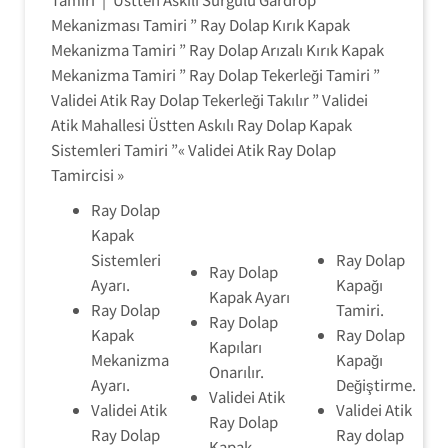
Mekanizması Tamiri ” Ray Dolap Kırık Kapak
Mekanizma Tamiri ” Ray Dolap Arızalı Kırık Kapak
Mekanizma Tamiri ” Ray Dolap Tekerleği Tamiri ”
Validei Atik Ray Dolap Tekerleği Takılır ” Validei
Atik Mahallesi Üstten Askılı Ray Dolap Kapak
Sistemleri Tamiri ”« Validei Atik Ray Dolap
Tamircisi »
Ray Dolap
Kapak
Sistemleri
Ray Dolap
Ray Dolap
Ayarı.
Kapağı
Kapak Ayarı
Ray Dolap
Tamiri.
Ray Dolap
Kapak
Ray Dolap
Kapıları
Mekanizma
Kapağı
Onarılır.
Ayarı.
Değiştirme.
Validei Atik
Validei Atik
Validei Atik
Ray Dolap
Ray Dolap
Ray dolap
Kapak