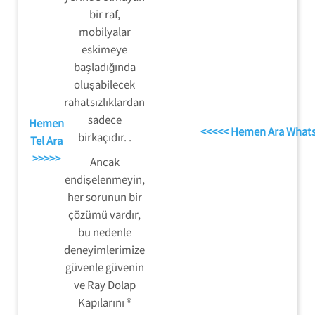
bir raf,
mobilyalar
eskimeye
başladığında
oluşabilecek
rahatsızlıklardan
sadece
Hemen
<<<<< Hemen Ara What
birkaçıdır. .
Tel Ara
>>>>>
Ancak
endişelenmeyin,
her sorunun bir
çözümü vardır,
bu nedenle
deneyimlerimize
güvenle güvenin
ve Ray Dolap
Kapılarını ®