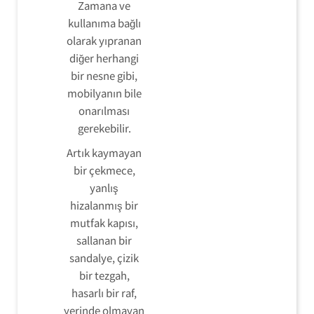
Zamana ve
kullanıma bağlı
olarak yıpranan
diğer herhangi
bir nesne gibi,
mobilyanın bile
onarılması
gerekebilir.
Artık kaymayan
bir çekmece,
yanlış
hizalanmış bir
mutfak kapısı,
sallanan bir
sandalye, çizik
bir tezgah,
hasarlı bir raf,
yerinde olmayan