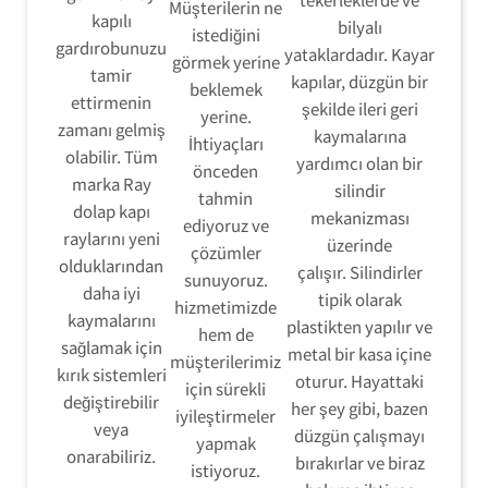
Müşterilerin ne
kapılı
bilyalı
istediğini
gardırobunuzu
yataklardadır. Kayar
görmek yerine
tamir
kapılar, düzgün bir
beklemek
ettirmenin
şekilde ileri geri
yerine.
zamanı gelmiş
kaymalarına
İhtiyaçları
olabilir. Tüm
yardımcı olan bir
önceden
marka Ray
silindir
tahmin
dolap kapı
mekanizması
ediyoruz ve
raylarını yeni
üzerinde
çözümler
olduklarından
çalışır. Silindirler
sunuyoruz.
daha iyi
tipik olarak
hizmetimizde
kaymalarını
plastikten yapılır ve
hem de
sağlamak için
metal bir kasa içine
müşterilerimiz
kırık sistemleri
oturur. Hayattaki
için sürekli
değiştirebilir
her şey gibi, bazen
iyileştirmeler
veya
düzgün çalışmayı
yapmak
onarabiliriz.
bırakırlar ve biraz
istiyoruz.