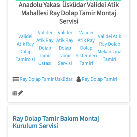
0554 858 1312
0554 858 1312
Anadolu Yakası Üsküdar Validei Atik
mekanizmanın pistten
ömürlü olması için
kaymasına neden olabilir.
Mahallesi Ray Dolap Tamir Montaj
doğru kullanım
Servisi
konusunda bilgi
vermek.
Validei
Validei
Validei
Validei
Validei Atik
Atik Ray
Atik Ray
Atik Ray
Atik Ray
Ray Dolap
Dolap
Dolap
Dolap
Dolap
Mekanizma
Tamir
Tamir
Sistemleri
Tamircisi
Tamiri
Ustası
Servisi
Tamiri
Ray Dolap Tamir Üsküdar
Ray Dolap Tamiri
Ray Dolap Tamir Bakım Montaj
Kurulum Servisi