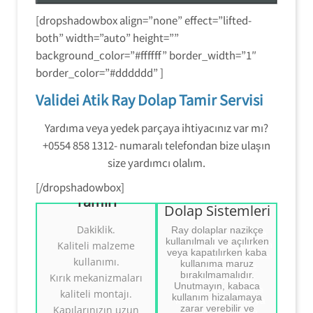
gönderin veya hizmetlerimiz hakkında
[dropshadowbox align=”none” effect=”lifted-
daha fazla bilgi edinmek için (554) 858-
both” width=”auto” height=””
1312 numaralı telefondan bizi arayın.
background_color=”#ffffff” border_width=”1″
border_color=”#dddddd” ]
Validei Atik Ray Dolap Tamir Servisi
Yardıma veya yedek parçaya ihtiyacınız var mı?
+0554 858 1312- numaralı telefondan bize ulaşın
Üsküdar Ray
size yardımcı olalım.
Dolap
Mekanizmaları
[/dropshadowbox]
Üsküdar Ray
Tamiri
Üsküdar Ray
Üsküdar Ray
Dolap Sistemleri
Dolap Sistemleri
Dolap
Dakiklik.
Ray dolaplar nazikçe
Tamiri
Mekanizmaları
kullanılmalı ve açılırken
Kaliteli malzeme
Tamiri
veya kapatılırken kaba
kullanımı.
kullanıma maruz
bırakılmamalıdır.
Ray Dolap Sistemleri
Kırık mekanizmaları
Ray Dolap
Unutmayın, kabaca
Tamiri.
Sistemleri Tamiri.
kaliteli montajı.
kullanım hizalamaya
((( Tezcan Usta )))
Tezcan Usta
zarar verebilir ve
Kapılarınızın uzun