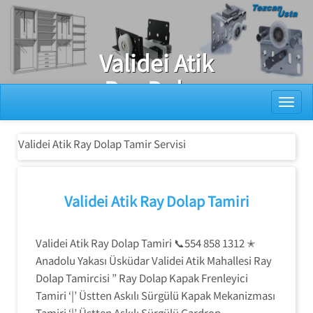
Ray Dolap Tamiri
Validei Atik
Ray Dolap
Toggl
Tamir Servisi
Validei Atik Ray Dolap Tamir Servisi
Validei Atik Ray Dolap Tamiri
Validei Atik Ray Dolap Tamiri 📞554 858 1312 ✭
Anadolu Yakası Üsküdar Validei Atik Mahallesi Ray
Dolap Tamircisi ” Ray Dolap Kapak Frenleyici
Tamiri ‘|’ Üstten Askılı Sürgülü Kapak Mekanizması
Tamiri ‘|’ Üstten Askılı Sürgülü Gardrop