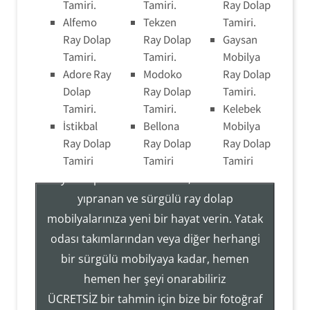
Tamiri.
Tamiri.
Ray Dolap
Alfemo
Tekzen
Tamiri.
Ray Dolap
Ray Dolap
Gaysan
Tamiri.
Tamiri.
Mobilya
Adore Ray
Modoko
Ray Dolap
Dolap
Ray Dolap
Tamiri.
Tamiri.
Tamiri.
Kelebek
İstikbal
Bellona
Mobilya
Ray Dolap Tamir Montaj Servisi
Ray Dolap
Ray Dolap
Ray Dolap
Tamiri
Tamiri
Tamiri
Ray Dolap Sistemleri Tamir, Hizmetleri ile
yıpranan ve sürgülü ray dolap
mobilyalarınıza yeni bir hayat verin. Yatak
Tezcan Usta ((( 554 858 1312 )))
odası takımlarından veya diğer herhangi
Servisi
bir sürgülü mobilyaya kadar, hemen
Ray Dolap Mekanizma Sistemleri Tamir Montaj
hemen her şeyi onarabiliriz
ÜCRETSİZ bir tahmin için bize bir fotoğraf