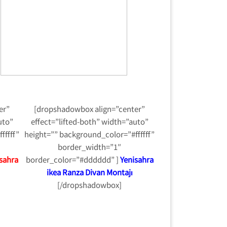
er”
[dropshadowbox align=”center”
uto”
effect=”lifted-both” width=”auto”
fffff”
height=”” background_color=”#ffffff”
border_width=”1″
sahra
border_color=”#dddddd” ]
Yenisahra
ikea Ranza Divan Montajı
[/dropshadowbox]