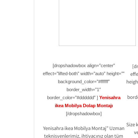
[dropshadowbox align=”center”
[d
eff
effect=”lifted-both” width=”auto” height=””
heigh
background_color=”#ffffff”
border_width=”1″
bord
border_color=”#dddddd” ]
Yenisahra
ikea Mobilya Dolap Montajı
[/dropshadowbox]
Size 
Yenisahra ikea Mobilya Montaj” Uzman
ve
teknisyenlerimiz, ihtiyacınız olan tüm