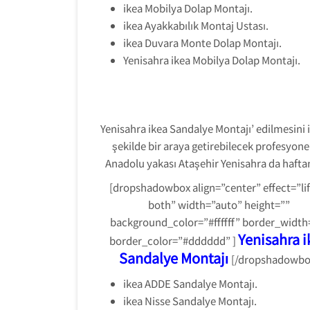
ikea Mobilya Dolap Montajı.
ikea Ayakkabılık Montaj Ustası.
ikea Duvara Monte Dolap Montajı.
Yenisahra ikea Mobilya Dolap Montajı.
Yenisahra ikea Sandalye Montajı’ edilmesini is
şekilde bir araya getirebilecek profesyone
Anadolu yakası Ataşehir Yenisahra da haftanı
[dropshadowbox align=”center” effect=”lif
both” width=”auto” height=””
background_color=”#ffffff” border_width
Yenisahra i
border_color=”#dddddd” ]
Sandalye Montajı
[/dropshadowbo
ikea ADDE Sandalye Montajı.
ikea Nisse Sandalye Montajı.