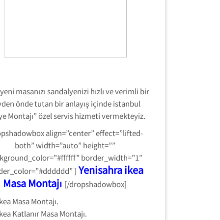
yeni masanızı sandalyenizi hızlı ve verimli bir
yden önde tutan bir anlayış içinde istanbul
lye Montajı” özel servis hizmeti vermekteyiz.
opshadowbox align=”center” effect=”lifted-
both” width=”auto” height=””
kground_color=”#ffffff” border_width=”1″
Yenisahra ikea
der_color=”#dddddd” ]
Masa Montajı
[/dropshadowbox]
ikea Masa Montajı.
ikea Katlanır Masa Montajı.