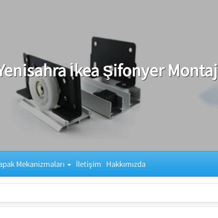
Yenisahra İkea Şifonyer Montaj
apak Mekanizmaları
İletişim
Hakkımızda