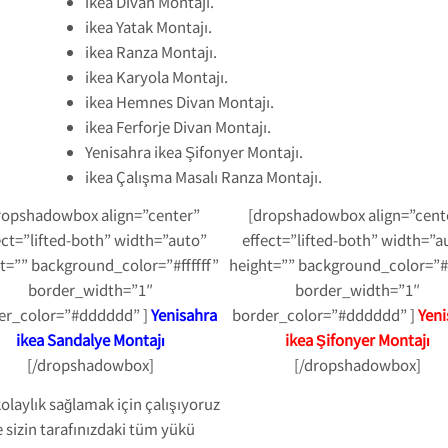
ikea Divan Montajı.
ikea Yatak Montajı.
ikea Ranza Montajı.
ikea Karyola Montajı.
ikea Hemnes Divan Montajı.
ikea Ferforje Divan Montajı.
Yenisahra ikea Şifonyer Montajı.
ikea Çalışma Masalı Ranza Montajı.
ropshadowbox align=”center”
[dropshadowbox align=”cent
ect=”lifted-both” width=”auto”
effect=”lifted-both” width=”a
t=”” background_color=”#ffffff”
height=”” background_color=”#f
border_width=”1″
border_width=”1″
er_color=”#dddddd” ]
Yenisahra
border_color=”#dddddd” ]
Yeni
ikea Sandalye Montajı
ikea Şifonyer Montajı
[/dropshadowbox]
[/dropshadowbox]
kolaylık sağlamak için çalışıyoruz
 sizin tarafınızdaki tüm yükü