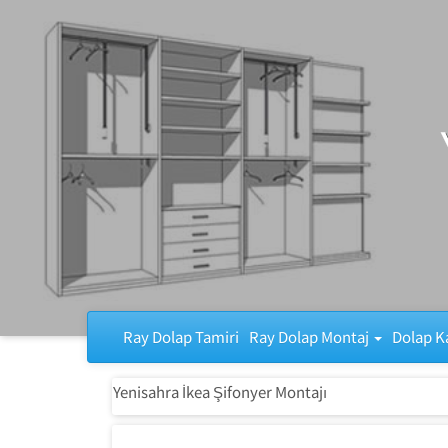
Ray Dolap Tamiri
Ray Dolap Tamiri
Ray Dolap Montaj
Dolap K
Yenisahra İkea Şifonyer Montajı