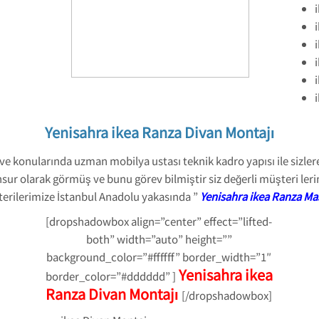
Yenisahra ikea Ranza Divan Montajı
ve konularında uzman mobilya ustası teknik kadro yapısı ile sizlere
ur olarak görmüş ve bunu görev bilmiştir siz değerli müşteri lerim
terilerimize İstanbul Anadolu yakasında ”
Yenisahra ikea Ranza Ma
[dropshadowbox align=”center” effect=”lifted-
both” width=”auto” height=””
background_color=”#ffffff” border_width=”1″
Yenisahra ikea
border_color=”#dddddd” ]
Ranza Divan Montajı
[/dropshadowbox]