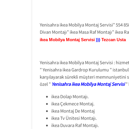
Yenisahra ikea Mobilya Montaj Servisi” 554 85
Divan Montajı” ikea Masa Raf Montajı” ikea Ra
ikea Mobilya Montaj Servisi
)))
Tezcan Usta
Yenisahra ikea Mobilya Montaj Servisi : hizme
” Yenisahra ikea Gardrop Kurulumu ” istanbul 
karşılayarak sürekli müşteri memnuniyetini s
özel ”
Yenisahra ikea Mobilya Montaj Servisi
” 
ikea Dolap Montajı.
ikea Çekmece Montaj.
ikea Montaj De Montaj
ikea Tv Ünitesi Montajı.
ikea Duvara Raf Montajı.