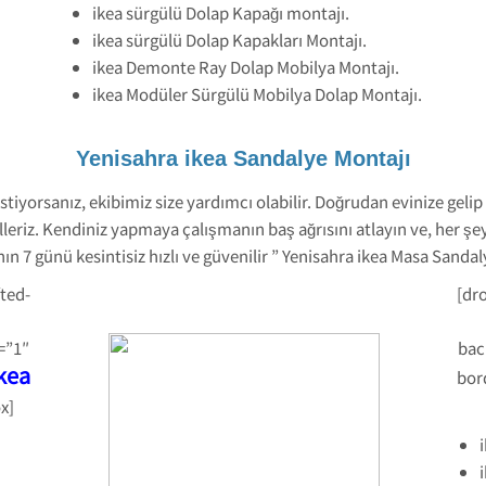
ikea sürgülü Dolap Kapağı montajı.
ikea sürgülü Dolap Kapakları Montajı.
ikea Demonte Ray Dolap Mobilya Montajı.
ikea Modüler Sürgülü Mobilya Dolap Montajı.
Yenisahra ikea Sandalye Montajı
tiyorsanız, ekibimiz size yardımcı olabilir. Doğrudan evinize gelip 
lleriz. Kendiniz yapmaya çalışmanın baş ağrısını atlayın ve, her şe
n 7 günü kesintisiz hızlı ve güvenilir ” Yenisahra ikea Masa Sanda
ted-
[dr
=”1″
bac
kea
bor
x]