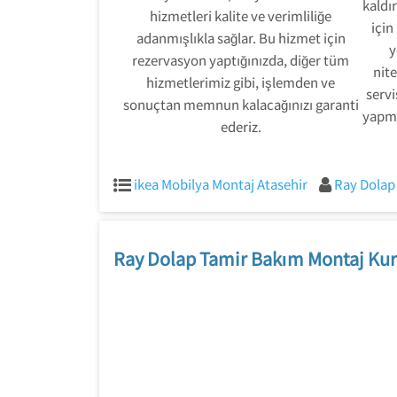
kaldır
hizmetleri kalite ve verimliliğe
için
adanmışlıkla sağlar. Bu hizmet için
y
rezervasyon yaptığınızda, diğer tüm
nite
hizmetlerimiz gibi, işlemden ve
servi
sonuçtan memnun kalacağınızı garanti
yapma
ederiz.
ikea Mobilya Montaj Atasehir
Ray Dolap
Ray Dolap Tamir Bakım Montaj Kur