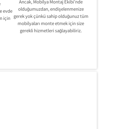
Ancak, Mobilya Montaj Ekibi’nde
e
olduğumuzdan, endişelenmenize
ve evde
gerek yok çünkü sahip olduğunuz tüm
n için
mobilyaları monte etmek için size
gerekli hizmetleri sağlayabiliriz.