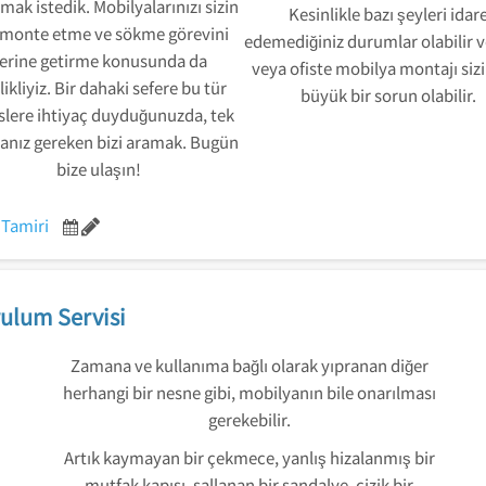
mak istedik. Mobilyalarınızı sizin
Kesinlikle bazı şeyleri idar
 monte etme ve sökme görevini
edemediğiniz durumlar olabilir 
erine getirme konusunda da
veya ofiste mobilya montajı sizi
likliyiz. Bir dahaki sefere bu tür
büyük bir sorun olabilir.
slere ihtiyaç duyduğunuzda, tek
nız gereken bizi aramak. Bugün
bize ulaşın!
 Tamiri
ulum Servisi
Zamana ve kullanıma bağlı olarak yıpranan diğer
herhangi bir nesne gibi, mobilyanın bile onarılması
gerekebilir.
Artık kaymayan bir çekmece, yanlış hizalanmış bir
mutfak kapısı, sallanan bir sandalye, çizik bir