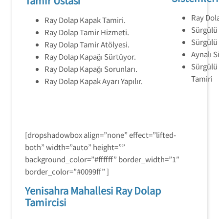
Tamir Ustası
Ray Dola
Ray Dolap Kapak Tamiri.
Sürgülü 
Ray Dolap Tamir Hizmeti.
Sürgülü
Ray Dolap Tamir Atölyesi.
Aynalı S
Ray Dolap Kapağı Sürtüyor.
Sürgülü 
Ray Dolap Kapağı Sorunları.
Tamiri
Ray Dolap Kapak Ayarı Yapılır.
[dropshadowbox align=”none” effect=”lifted-
both” width=”auto” height=””
background_color=”#ffffff” border_width=”1″
border_color=”#0099ff” ]
Yenisahra Mahallesi Ray Dolap
Tamircisi