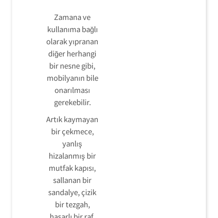
Zamana ve
kullanıma bağlı
olarak yıpranan
diğer herhangi
bir nesne gibi,
mobilyanın bile
onarılması
gerekebilir.
Artık kaymayan
bir çekmece,
yanlış
hizalanmış bir
mutfak kapısı,
sallanan bir
sandalye, çizik
bir tezgah,
hasarlı bir raf,