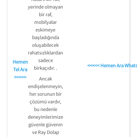
yerinde olmayan
bir raf,
mobilyalar
eskimeye
başladığında
oluşabilecek
rahatsızlıklardan
sadece
Hemen
<<<<< Hemen Ara What
birkaçıdır. .
Tel Ara
>>>>>
Ancak
endişelenmeyin,
her sorunun bir
çözümü vardır,
bu nedenle
deneyimlerimize
güvenle güvenin
ve Ray Dolap