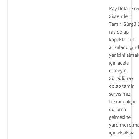
Ray Dolap Fre
Sistemleri
Tamiri Sürgül
ray dolap
kapaklarınız
arızalandığınd
yenisini alma
için acele
etmeyin.
Sürgülü ray
dolap tamir
servisimiz
tekrar çalışır
duruma
gelmesine
yardımcı olm
için eksiksiz