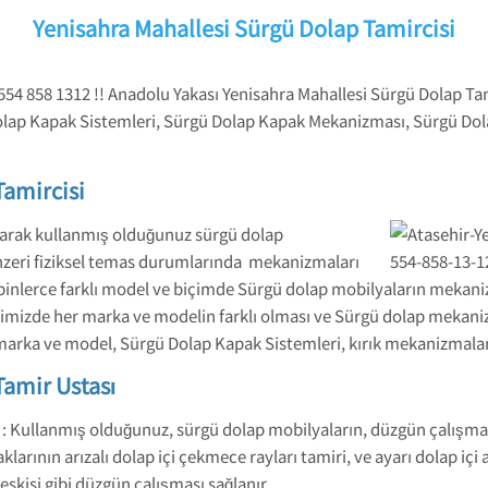
Yenisahra Mahallesi Sürgü Dolap Tamircisi
554 858 1312 !! Anadolu Yakası Yenisahra Mahallesi Sürgü Dolap Ta
olap Kapak Sistemleri, Sürgü Dolap Kapak Mekanizması, Sürgü Dola
Tamircisi
olarak kullanmış olduğunuz sürgü dolap
nzeri fiziksel temas durumlarında mekanizmaları
n binlerce farklı model ve biçimde Sürgü dolap mobilyaların mekan
isimizde her marka ve modelin farklı olması ve Sürgü dolap mekan
ka ve model, Sürgü Dolap Kapak Sistemleri, kırık mekanizmaları
Tamir Ustası
ı : Kullanmış olduğunuz, sürgü dolap mobilyaların, düzgün çalışm
rının arızalı dolap içi çekmece rayları tamiri, ve ayarı dolap içi a
eskisi gibi düzgün çalışması sağlanır.