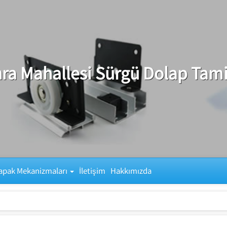
ra Mahallesi Sürgü Dolap Tami
apak Mekanizmaları
İletişim
Hakkımızda