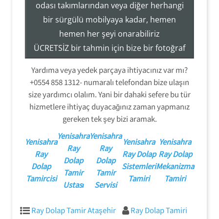
odası takımlarından veya diğer herhangi
Servisi
bir sürgülü mobilyaya kadar, hemen
Ray Dolap Mekanizma Sistemleri Tamir Montaj
hemen her şeyi onarabiliriz
ÜCRETSİZ bir tahmin için bize bir fotoğraf
gönderin veya hizmetlerimiz hakkında
Yardıma veya yedek parçaya ihtiyacınız var mı?
daha fazla bilgi edinmek için (554) 858-
+0554 858 1312- numaralı telefondan bize ulaşın
1312 numaralı telefondan bizi arayın.
size yardımcı olalım. Yani bir dahaki sefere bu tür
hizmetlere ihtiyaç duyacağınız zaman yapmanız
gereken tek şey bizi aramak.
Yenisahra
Yenisahra
Yenisahra
Yenisahra
Yenisahra
Ray
Ray
Ray
Ray Dolap
Ray Dolap
Dolap
Dolap
Dolap
Sistemleri
Mekanizma
Tamir
Tamir
Tamircisi
Tamiri
Tamiri
Ustası
Servisi
Ray Dolap Tamir Ataşehir
Ray Dolap Tamiri