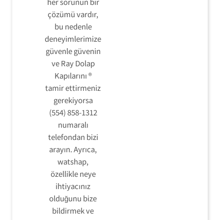
her sorunun bir
çözümü vardır,
bu nedenle
deneyimlerimize
güvenle güvenin
ve Ray Dolap
Kapılarını ®
tamir ettirmeniz
gerekiyorsa
(554) 858-1312
numaralı
telefondan bizi
arayın. Ayrıca,
watshap,
özellikle neye
ihtiyacınız
olduğunu bize
bildirmek ve