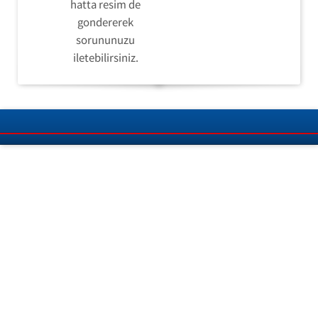
hatta resim de
gondererek
sorununuzu
iletebilirsiniz.