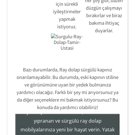
her şey gibi, bazen
için sürekli
düzgün çalışmayı
iyileştirmeler
bırakırlar ve biraz
yapmak
bakıma ihtiyaç
istiyoruz.
duyarlar.
Bazı durumlarda, Ray dolap sürgülü kapınız
onarılamayabilir. Bu durumda, eski kapının stiline
ve görünümüne uyan bir yedek bulmanıza
Ray Dolap Tamir Montaj Servisi
yardımcı olacağız. Farklı bir şey mi arıyorsunuz ya
da diğer seçeneklere mi bakmak istiyorsunuz? Bu
konuda da yardımcı olabiliriz!
Ray Dolap Sistemleri Tamir, Hizmetleri ile
yıpranan ve sürgülü ray dolap
mobilyalarınıza yeni bir hayat verin. Yatak
Tezcan Usta ((( 554 858 1312 )))