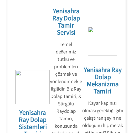
Yenisahra
Ray Dolap
Tamir
Servisi
Temel
değerimiz
tutku ve
problemleri
Yenisahra Ray
çözmek ve
Dolap
yönlendirmekle
Mekanizma
ilgilidir. Biz Ray
Tamiri
Dolap Tamiri, &
Kayar kapınızı
Sürgülü
olması gerektiği gibi
Raydolap
Yenisahra
çalıştıran şeyin ne
Ray Dolap
Tamiri,
olduğunu hiç merak
Sistemleri
konusunda
ettiniz mi? Sihirin