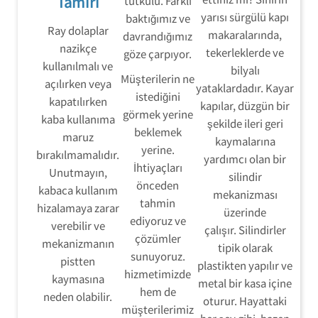
Tamiri
tutkulu. Farklı
yarısı sürgülü kapı
baktığımız ve
Ray dolaplar
makaralarında,
davrandığımız
nazikçe
tekerleklerde ve
göze çarpıyor.
kullanılmalı ve
bilyalı
Müşterilerin ne
açılırken veya
yataklardadır. Kayar
istediğini
kapatılırken
kapılar, düzgün bir
görmek yerine
kaba kullanıma
şekilde ileri geri
beklemek
maruz
kaymalarına
yerine.
bırakılmamalıdır.
yardımcı olan bir
İhtiyaçları
Unutmayın,
silindir
önceden
kabaca kullanım
mekanizması
tahmin
hizalamaya zarar
üzerinde
ediyoruz ve
verebilir ve
çalışır. Silindirler
çözümler
mekanizmanın
tipik olarak
sunuyoruz.
pistten
plastikten yapılır ve
hizmetimizde
kaymasına
metal bir kasa içine
hem de
neden olabilir.
oturur. Hayattaki
müşterilerimiz