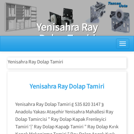
Ray Dolap Tamiri
Yenisahra Ray
Dolap Tamiri
Toggl
Yenisahra Ray Dolap Tamiri
Yenisahra Ray Dolap Tamiri
Yenisahra Ray Dolap Tamiri ⸨ 535 820 3147 ⸩
Anadolu Yakası Ataşehir Yenisahra Mahallesi Ray
Dolap Tamircisi ” Ray Dolap Kapak Frenleyici
Tamiri ‘|’ Ray Dolap Kapağı Tamiri ” Ray Dolap Kırık
Kapak Mekanizma Tamiri ” Ray Dolap Arızalı Kırık