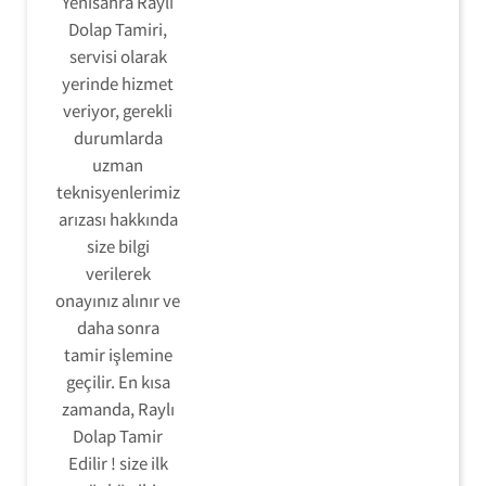
Yenisahra Raylı
Dolap Tamiri,
servisi olarak
yerinde hizmet
veriyor, gerekli
durumlarda
uzman
teknisyenlerimiz
arızası hakkında
size bilgi
verilerek
onayınız alınır ve
daha sonra
tamir işlemine
geçilir. En kısa
zamanda, Raylı
Dolap Tamir
Edilir ! size ilk