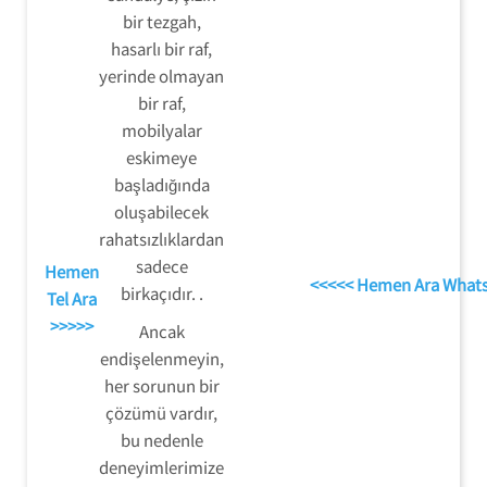
bir tezgah,
hasarlı bir raf,
yerinde olmayan
bir raf,
mobilyalar
eskimeye
başladığında
oluşabilecek
rahatsızlıklardan
sadece
Hemen
<<<<< Hemen Ara What
birkaçıdır. .
Tel Ara
>>>>>
Ancak
endişelenmeyin,
her sorunun bir
çözümü vardır,
bu nedenle
deneyimlerimize