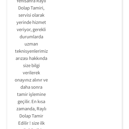
Yenisahra Raylı
Dolap Tamiri,
servisi olarak
yerinde hizmet
veriyor, gerekli
durumlarda
uzman
teknisyenlerimiz
arızası hakkında
size bilgi
verilerek
onayınız alınır ve
daha sonra
tamir işlemine
geçilir. En kısa
zamanda, Raylı
Dolap Tamir
Edilir ! size ilk