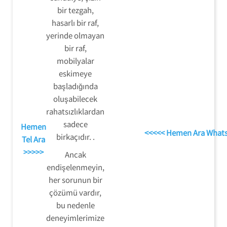
bir tezgah,
hasarlı bir raf,
yerinde olmayan
bir raf,
mobilyalar
eskimeye
başladığında
oluşabilecek
rahatsızlıklardan
sadece
Hemen
<<<<< Hemen Ara What
birkaçıdır. .
Tel Ara
>>>>>
Ancak
endişelenmeyin,
her sorunun bir
çözümü vardır,
bu nedenle
deneyimlerimize