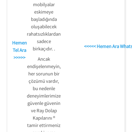
mobilyalar
eskimeye
başladığında
oluşabilecek
rahatsızlıklardan
sadece
Hemen
<<<<< Hemen Ara What
birkaçıdır. .
Tel Ara
>>>>>
Ancak
endişelenmeyin,
her sorunun bir
çözümü vardır,
bu nedenle
deneyimlerimize
güvenle güvenin
ve Ray Dolap
Kapılarını ®
tamir ettirmeniz