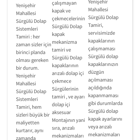
Yenişehir
çalışmayan
Yenişehir
Mahallesi
kapak ve
Mahallesi
Sürgülü Dolap
çekmecelerinin
Sürgülü Dolap
Tamiri,
Sürgülü Dolap
Sistemleri
servisimizde
kapak
Tamiri : her
kapaklarının
mekanizma
zaman sizler için
çalışmaması
tamiri ve
birinci planda
Sürgülü dolap
Sürgülü Dolap
olması gereken
kapaklarınızın
kapaklarının
bir durum.
düzgün
arızalı dolap içi
Yenişehir
açılmaması
çekmece
Mahallesi
açıldığında
Sürgülerinin
Sürgülü Dolap
kapanmaması
tamiri , ve ayarı
Sistemleri
gibi durumlarda
dolap içi
Tamiri, hem
Sürgülü dolap
aksesuar
sizleri büyük bir
kapak ayarlarını
Montajının yani
maliyetten
veya arızalı
sıra, arızalı
kurtarır, aynı
mekanizmaları
mekanizmaları
zamanda