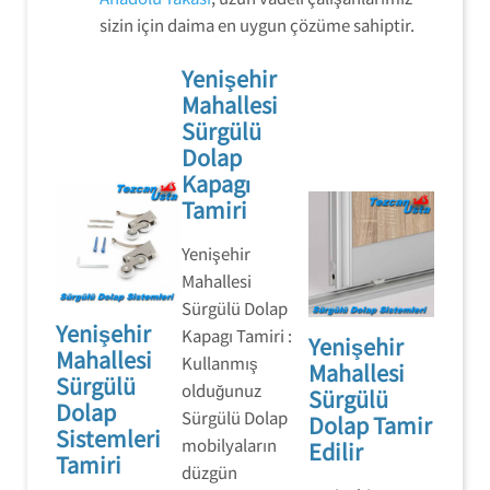
sizin için daima en uygun çözüme sahiptir.
Yenişehir
Mahallesi
Sürgülü
Dolap
Kapagı
Tamiri
Yenişehir
Mahallesi
Sürgülü Dolap
Yenişehir
Kapagı Tamiri :
Yenişehir
Mahallesi
Kullanmış
Mahallesi
Sürgülü
olduğunuz
Sürgülü
Dolap
Sürgülü Dolap
Dolap Tamir
Sistemleri
mobilyaların
Edilir
Tamiri
düzgün