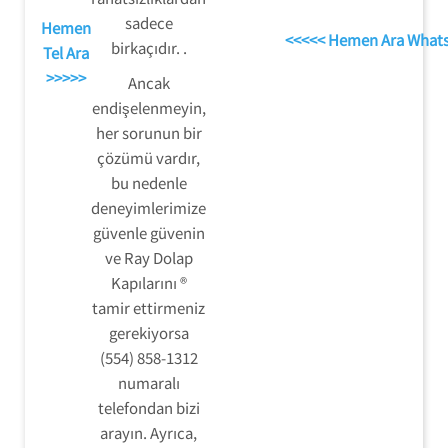
sadece
Hemen
<<<<< Hemen Ara What
birkaçıdır. .
Tel Ara
>>>>>
Ancak
endişelenmeyin,
her sorunun bir
çözümü vardır,
bu nedenle
deneyimlerimize
güvenle güvenin
ve Ray Dolap
Kapılarını ®
tamir ettirmeniz
gerekiyorsa
(554) 858-1312
numaralı
telefondan bizi
arayın. Ayrıca,