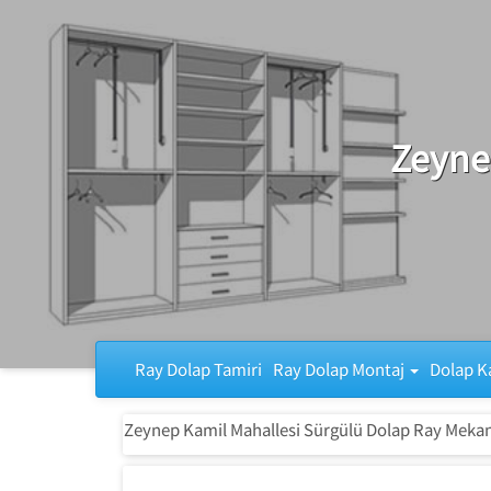
Ray Dolap Tamiri
Zeyne
Ray Dolap Tamiri
Ray Dolap Montaj
Dolap K
Zeynep Kamil Mahallesi Sürgülü Dolap Ray Mekan