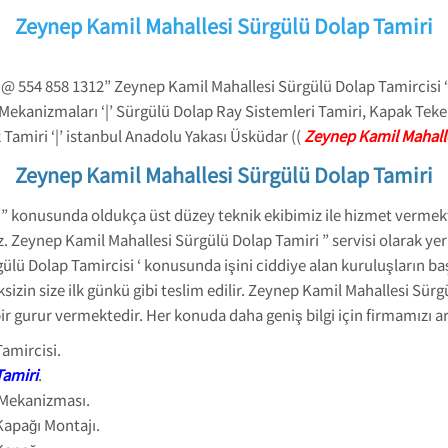
Zeynep Kamil Mahallesi Sürgülü Dolap Tamiri
@ 554 858 1312” Zeynep Kamil Mahallesi Sürgülü Dolap Tamircisi 
Mekanizmaları ‘|’ Sürgülü Dolap Ray Sistemleri Tamiri, Kapak Teke
 Tamiri ‘|’ istanbul Anadolu Yakası Üsküdar ((
Zeynep Kamil Mahalle
Zeynep Kamil Mahallesi Sürgülü Dolap Tamiri
” konusunda oldukça üst düzey teknik ekibimiz ile hizmet vermekt
z. Zeynep Kamil Mahallesi Sürgülü Dolap Tamiri ” servisi olarak yer
ülü Dolap Tamircisi ‘ konusunda işini ciddiye alan kuruluşların b
in size ilk günkü gibi teslim edilir. Zeynep Kamil Mahallesi Sürg
 gurur vermektedir. Her konuda daha geniş bilgi için firmamızı ara
amircisi.
Tamiri
.
 Mekanizması.
Kapağı Montajı.