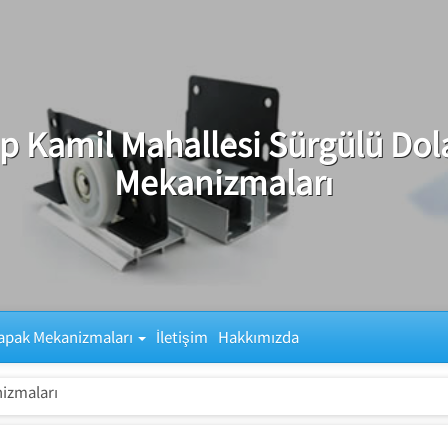
p Kamil Mahallesi Sürgülü Dol
Mekanizmaları
apak Mekanizmaları
İletişim
Hakkımızda
izmaları