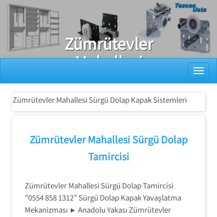
Ray Dolap Tamiri
Zümrütevler
Mahallesi
Toggl
Sürgü Dolap
Kapak
Zümrütevler Mahallesi Sürgü Dolap Kapak Sistemleri
Sistemleri
Zümrütevler Mahallesi Sürgü Dolap
Tamircisi
Zümrütevler Mahallesi Sürgü Dolap Tamircisi
”0554 858 1312” Sürgü Dolap Kapak Yavaşlatma
Mekanizması ► Anadolu Yakası Zümrütevler