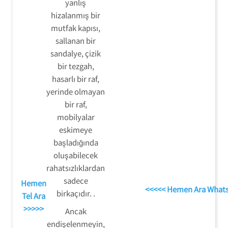
yanlış
hizalanmış bir
mutfak kapısı,
sallanan bir
sandalye, çizik
bir tezgah,
hasarlı bir raf,
yerinde olmayan
bir raf,
mobilyalar
eskimeye
başladığında
oluşabilecek
rahatsızlıklardan
sadece
Hemen
<<<<< Hemen Ara What
birkaçıdır. .
Tel Ara
>>>>>
Ancak
endişelenmeyin,