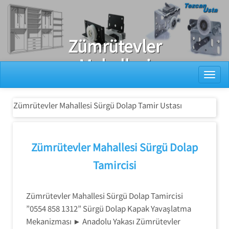
Ray Dolap Tamiri
Zümrütevler
Mahallesi
Toggl
Sürgü Dolap
Tamir Ustası
Zümrütevler Mahallesi Sürgü Dolap Tamir Ustası
Zümrütevler Mahallesi Sürgü Dolap
Tamircisi
Zümrütevler Mahallesi Sürgü Dolap Tamircisi
”0554 858 1312” Sürgü Dolap Kapak Yavaşlatma
Mekanizması ► Anadolu Yakası Zümrütevler