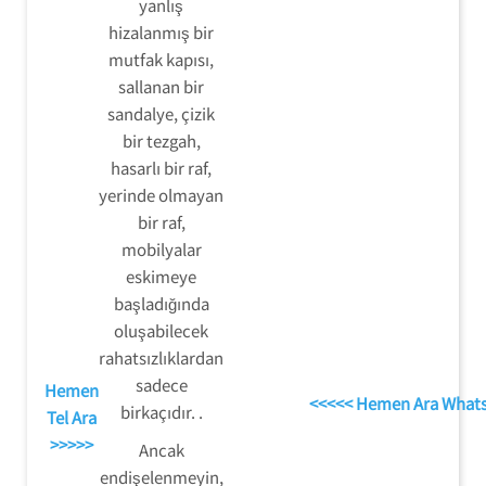
yanlış
hizalanmış bir
mutfak kapısı,
sallanan bir
sandalye, çizik
bir tezgah,
hasarlı bir raf,
yerinde olmayan
bir raf,
mobilyalar
eskimeye
başladığında
oluşabilecek
rahatsızlıklardan
sadece
Hemen
<<<<< Hemen Ara What
birkaçıdır. .
Tel Ara
>>>>>
Ancak
endişelenmeyin,