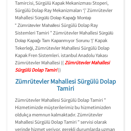
Tamircisi, Sürgülü Kapak Mekanizması Stoperi,
Sürgülü Dolap Ray Mekanizmaları ‘|’ Zümrütevler
Mahallesi
Sürgülü Dolap Kapağı Montajı
Sürgülü Dolap Ray
” Zümrütevler Mahallesi
Sistemleri Tamiri ” Zümrütevler Mahallesi S
ürgülü
Kapak
Dolap Kapağı Tam Kapanmıyor Sorunu ‘|’
Tekerleği, Zümrütevler Mahallesi Sürgülü Dolap
Kapak Fren Sistemleri. istanbul Anadolu Yakası
Zümrütevler Mahallesi ((
Zümrütevler Mahallesi
Sürgülü Dolap Tamiri
))
Zümrütevler Mahallesi Sürgülü Dolap
Tamiri
Zümrütevler Mahallesi Sürgülü Dolap Tamiri ”
Hizmetimizde müşterilerimiz bu hizmetimizden
oldukça memnun kalmaktadır. Zümrütevler
Mahallesi Sürgülü Dolap Tamiri ” servisi olarak
yerinde hizmet veriyor, gerekli durumlarda uzman