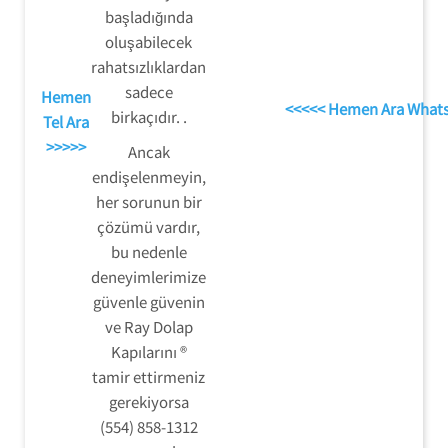
başladığında
oluşabilecek
rahatsızlıklardan
sadece
Hemen
<<<<< Hemen Ara What
birkaçıdır. .
Tel Ara
>>>>>
Ancak
endişelenmeyin,
her sorunun bir
çözümü vardır,
bu nedenle
deneyimlerimize
güvenle güvenin
ve Ray Dolap
Kapılarını ®
tamir ettirmeniz
gerekiyorsa
(554) 858-1312