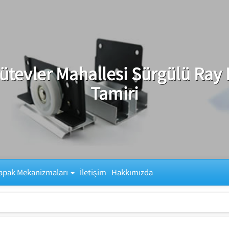
tevler Mahallesi Sürgülü Ray
Tamiri
apak Mekanizmaları
İletişim
Hakkımızda