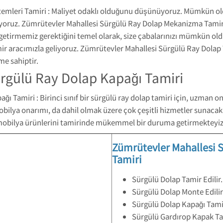
temleri Tamiri : Maliyet odaklı olduğunu düşünüyoruz. Mümkün old
yoruz. Zümrütevler Mahallesi Sürgülü Ray Dolap Mekanizma Tamiri,
i getirmemiz gerektiğini temel olarak, size çabalarınızı mümkün o
 aracımızla geliyoruz. Zümrütevler Mahallesi Sürgülü Ray Dolap 
me sahiptir.
rgülü Ray Dolap Kapağı Tamiri
ı Tamiri : Birinci sınıf bir sürgülü ray dolap tamiri için, uzman 
ilya onarımı, da dahil olmak üzere çok çeşitli hizmetler sunacaklar
ap mobilya ürünlerini tamirinde mükemmel bir duruma getirmekteyiz
Zümrütevler Mahallesi S
Tamiri
Sürgülü Dolap Tamir Edilir.
Sürgülü Dolap Monte Edilir
Sürgülü Dolap Kapağı Tami
Sürgülü Gardırop Kapak Ta