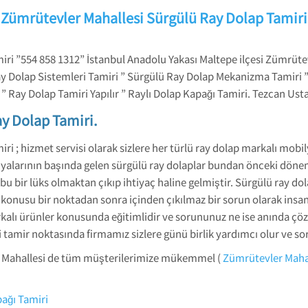
Zümrütevler Mahallesi Sürgülü Ray Dolap Tamiri
ri ”554 858 1312” İstanbul Anadolu Yakası Maltepe ilçesi Zümrütev
y Dolap Sistemleri Tamiri ” Sürgülü Ray Dolap Mekanizma Tamiri ”
” Ray Dolap Tamiri Yapılır ” Raylı Dolap Kapağı Tamiri. Tezcan Usta
y Dolap Tamiri.
i ; hizmet servisi olarak sizlere her türlü ray dolap markalı mobi
şyalarının başında gelen sürgülü ray dolaplar bundan önceki dönem
bu bir lüks olmaktan çıkıp ihtiyaç haline gelmiştir. Sürgülü ray do
onusu bir noktadan sonra içinden çıkılmaz bir sorun olarak insan
lı ürünler konusunda eğitimlidir ve sorununuz ne ise anında çözeb
ği tamir noktasında firmamız sizlere günü birlik yardımcı olur ve s
r Mahallesi de tüm müşterilerimize mükemmel (
Zümrütevler Mahal
ağı Tamiri