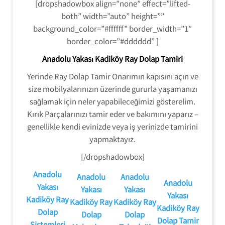
[dropshadowbox align=”none” effect=”lifted-
both” width=”auto” height=””
background_color=”#ffffff” border_width=”1″
border_color=”#dddddd” ]
Anadolu Yakası Kadiköy Ray Dolap Tamiri
Yerinde Ray Dolap Tamir Onarımın kapısını açın ve
size mobilyalarınızın üzerinde gururla yaşamanızı
sağlamak için neler yapabileceğimizi gösterelim.
Kırık Parçalarınızı tamir eder ve bakımını yaparız –
genellikle kendi evinizde veya iş yerinizde tamirini
yapmaktayız.
[/dropshadowbox]
Anadolu
Anadolu
Anadolu
Anadolu
Yakası
Yakası
Yakası
Yakası
Kadiköy Ray
Kadiköy Ray
Kadiköy Ray
Kadiköy Ray
Dolap
Dolap
Dolap
Dolap Tamir
Sistemleri