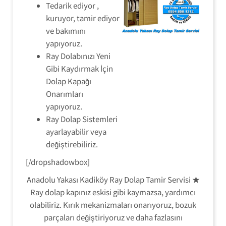
Tedarik ediyor ,
kuruyor, tamir ediyor
ve bakımını
yapıyoruz.
Ray Dolabınızı Yeni
Gibi Kaydırmak İçin
Dolap Kapağı
Onarımları
yapıyoruz.
Ray Dolap Sistemleri
ayarlayabilir veya
değiştirebiliriz.
[/dropshadowbox]
Anadolu Yakası Kadiköy Ray Dolap Tamir Servisi ★
Ray dolap kapınız eskisi gibi kaymazsa, yardımcı
olabiliriz. Kırık mekanizmaları onarıyoruz, bozuk
parçaları değiştiriyoruz ve daha fazlasını