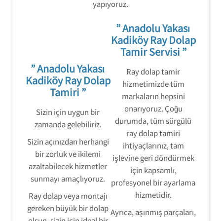
yapıyoruz.
” Anadolu Yakası
Kadiköy Ray Dolap
Tamir Servisi ”
” Anadolu Yakası
Ray dolap tamir
Kadiköy Ray Dolap
hizmetimizde tüm
Tamiri ”
markaların hepsini
onarıyoruz. Çoğu
Sizin için uygun bir
durumda, tüm sürgülü
zamanda gelebiliriz.
ray dolap tamiri
Sizin açınızdan herhangi
ihtiyaçlarınız, tam
bir zorluk ve ikilemi
işlevine geri döndürmek
azaltabilecek hizmetler
için kapsamlı,
sunmayı amaçlıyoruz.
profesyonel bir ayarlama
hizmetidir.
Ray dolap veya montajı
gereken büyük bir dolap
Ayrıca, aşınmış parçaları,
olsun, sizin için ideal bir