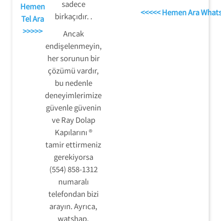
sadece
Hemen
<<<<< Hemen Ara What
birkaçıdır. .
Tel Ara
>>>>>
Ancak
endişelenmeyin,
her sorunun bir
çözümü vardır,
bu nedenle
deneyimlerimize
güvenle güvenin
ve Ray Dolap
Kapılarını ®
tamir ettirmeniz
gerekiyorsa
(554) 858-1312
numaralı
telefondan bizi
arayın. Ayrıca,
watshap,