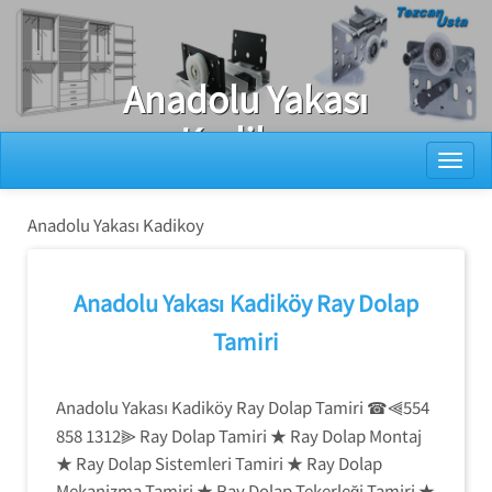
Ray Dolap Tamiri
Anadolu Yakası
Kadikoy
Toggl
Anadolu Yakası Kadikoy
Anadolu Yakası Kadiköy Ray Dolap
Tamiri
Anadolu Yakası Kadiköy Ray Dolap Tamiri
⫷554
☎
858 1312⫸ Ray Dolap Tamiri ★ Ray Dolap Montaj
★ Ray Dolap Sistemleri Tamiri ★ Ray Dolap
Mekanizma Tamiri ★ Ray Dolap Tekerleği Tamiri ★