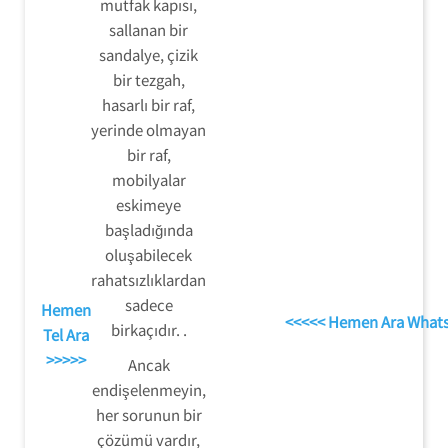
mutfak kapısı,
sallanan bir
sandalye, çizik
bir tezgah,
hasarlı bir raf,
yerinde olmayan
bir raf,
mobilyalar
eskimeye
başladığında
oluşabilecek
rahatsızlıklardan
sadece
Hemen
<<<<< Hemen Ara What
birkaçıdır. .
Tel Ara
>>>>>
Ancak
endişelenmeyin,
her sorunun bir
çözümü vardır,