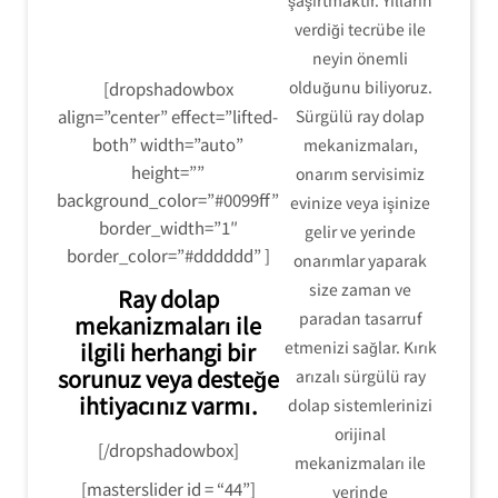
şaşırtmaktır. Yılların
verdiği tecrübe ile
neyin önemli
olduğunu biliyoruz.
[dropshadowbox
align=”center” effect=”lifted-
Sürgülü ray dolap
both” width=”auto”
mekanizmaları,
height=””
onarım servisimiz
background_color=”#0099ff”
evinize veya işinize
border_width=”1″
gelir ve yerinde
border_color=”#dddddd” ]
onarımlar yaparak
size zaman ve
Ray dolap
paradan tasarruf
mekanizmaları ile
ilgili herhangi bir
etmenizi sağlar. Kırık
sorunuz veya desteğe
arızalı sürgülü ray
ihtiyacınız varmı.
dolap sistemlerinizi
orijinal
[/dropshadowbox]
mekanizmaları ile
[masterslider id = “44”]
yerinde