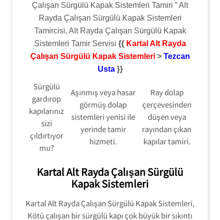
Çalışan Sürgülü Kapak Sistemleri Tamiri ” Alt
Rayda Çalışan Sürgülü Kapak Sistemleri
Tamircisi, Alt Rayda Çalışan Sürgülü Kapak
Sistemleri Tamir Servisi
{{
Kartal Alt Rayda
Çalışan Sürgülü Kapak Sistemleri
>
Tezcan
Usta
}}
Sürgülü
Aşınmış veya hasar
Ray dolap
gardırop
görmüş dolap
çerçevesinden
kapılarınız
sistemleri yenisi ile
düşen veya
sizi
yerinde tamir
rayından çıkan
çıldırtıyor
hizmeti.
kapılar tamiri.
mu?
Kartal Alt Rayda Çalışan Sürgülü
Kapak Sistemleri
Kartal Alt Rayda Çalışan Sürgülü Kapak Sistemleri,
Kötü çalışan bir sürgülü kapı çok büyük bir sıkıntı