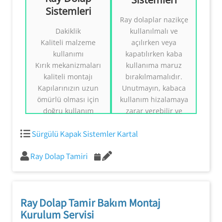
Sistemleri
Ray dolaplar nazikçe
Alt Rayda Çalışan
Dakiklik
Alt Rayda Çalışan
kullanılmalı ve
Ray Dolap
Ray Dolap
Kaliteli malzeme
açılırken veya
Sistemleri
Sistemleri Tamiri
kullanımı
kapatılırken kaba
0554 858 1312
0554 858 1312
Kırık mekanizmaları
kullanıma maruz
kaliteli montajı
bırakılmamalıdır.
Kapılarınızın uzun
Unutmayın, kabaca
ömürlü olması için
kullanım hizalamaya
doğru kullanım
zarar verebilir ve
konusunda bilgi
mekanizmanın
Sürgülü Kapak Sistemler Kartal
vermek
pistten kaymasına
neden olabilir.
Ray Dolap Tamiri
Ray Dolap Tamir Bakım Montaj
Kurulum Servisi