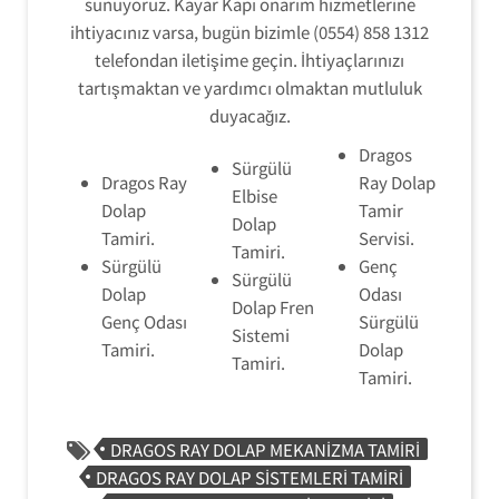
sunuyoruz. Kayar Kapı onarım hizmetlerine
ihtiyacınız varsa, bugün bizimle (0554) 858 1312
telefondan iletişime geçin. İhtiyaçlarınızı
tartışmaktan ve yardımcı olmaktan mutluluk
duyacağız.
Dragos
Sürgülü
Dragos Ray
Ray Dolap
Elbise
Dolap
Tamir
Dolap
Tamiri.
Servisi.
Tamiri.
Sürgülü
Genç
Sürgülü
Dolap
Odası
Dolap Fren
Genç Odası
Sürgülü
Sistemi
Tamiri.
Dolap
Tamiri.
Tamiri.
DRAGOS RAY DOLAP MEKANIZMA TAMIRI
DRAGOS RAY DOLAP SISTEMLERI TAMIRI