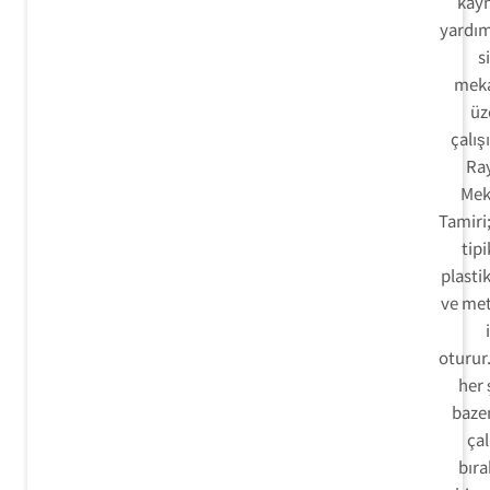
kay
yardım
s
meka
üz
çalışı
Ra
Mek
Tamiri
tipi
plastik
ve met
oturur
her 
baze
ça
bıra