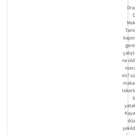
Dra
D
Mek
Tami
kapın
gerek
çalışt
ne ol
mera
mi? sü
makar
tekerl
b
yatak
Kayar
düz
şekild