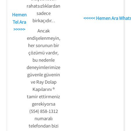
rahatsızlıklardan
sadece
Hemen
<<<<< Hemen Ara What
birkaçıdır. .
Tel Ara
>>>>>
Ancak
endişelenmeyin,
her sorunun bir
çözümü vardır,
bu nedenle
deneyimlerimize
güvenle güvenin
ve Ray Dolap
Kapılarını ®
tamir ettirmeniz
gerekiyorsa
(554) 858-1312
numaralı
telefondan bizi