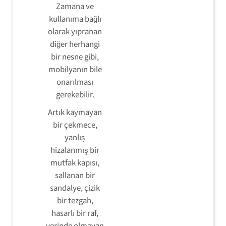
Zamana ve
kullanıma bağlı
olarak yıpranan
diğer herhangi
bir nesne gibi,
mobilyanın bile
onarılması
gerekebilir.
Artık kaymayan
bir çekmece,
yanlış
hizalanmış bir
mutfak kapısı,
sallanan bir
sandalye, çizik
bir tezgah,
hasarlı bir raf,
yerinde olmayan