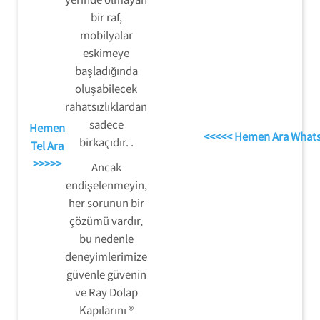
bir raf,
mobilyalar
eskimeye
başladığında
oluşabilecek
rahatsızlıklardan
sadece
Hemen
<<<<< Hemen Ara What
birkaçıdır. .
Tel Ara
>>>>>
Ancak
endişelenmeyin,
her sorunun bir
çözümü vardır,
bu nedenle
deneyimlerimize
güvenle güvenin
ve Ray Dolap
Kapılarını ®