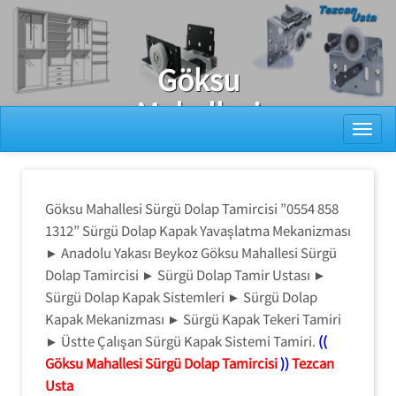
Ray Dolap Tamiri
Göksu
Mahallesi
Toggl
Sürgü Dolap
Tamircisi
Göksu Mahallesi Sürgü Dolap Tamircisi ”0554 858
1312” Sürgü Dolap Kapak Yavaşlatma Mekanizması
► Anadolu Yakası Beykoz Göksu Mahallesi Sürgü
Dolap Tamircisi ► Sürgü Dolap Tamir Ustası ►
Sürgü Dolap Kapak Sistemleri ► Sürgü Dolap
Kapak Mekanizması ► Sürgü Kapak Tekeri Tamiri
► Üstte Çalışan Sürgü Kapak Sistemi Tamiri.
((
Göksu Mahallesi Sürgü Dolap Tamircisi
))
Tezcan
Usta