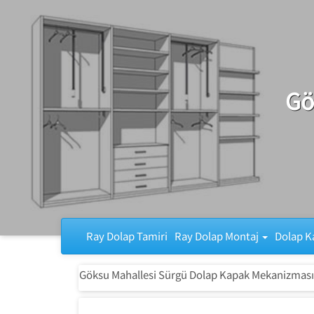
Ray Dolap Tamiri
Gö
Ray Dolap Tamiri
Ray Dolap Montaj
Dolap K
Göksu Mahallesi Sürgü Dolap Kapak Mekanizması