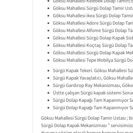
Göksu Mahallesi Kelebek Dolap Tamircis
Göksu Mahallesi Sürgü Dolap Tamir Usta
Göksu Mahallesi ikea Sürgü Dolap Tamir
Göksu Mahallesi Adore Sürgü Dolap Tami
Göksu Mahallesi Alfome Sürgü Dolap Tam
Göksu Mahallesi Sürgü Dolap Kapak Sis
Göksu Mahallesi Koçtaş Sürgü Dolap Tam
Göksu Mahallesi Sürgü Dolap Kapak Me
Göksu Mahallesi Tepe Mobilya Sürgü Dol
Sürgü Kapak Tekeri. Göksu Mahallesi Sü
Sürgü Kapak Yavaşlatıcı, Göksu Mahalles
Sürgü Gardırop Ray Mekanizması, Göksu
Üstte çalışan Sürgü kapak sistemi Soru
Sürgü Dolap Kapağı Tam Kapanmıyor Sor
Sürgü Dolap Kapağı Tam Kapanmıyor So
Göksu Mahallesi Sürgü Dolap Tamir Ustası ; b
Sürgü Dolap Kapak Mekanizması ” servisimizd
duruma çözüm olarak hemen hemen her marka 