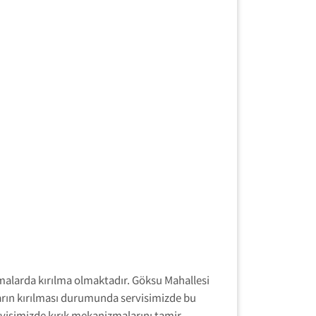
malarda kırılma olmaktadır. Göksu Mahallesi
rın kırılması durumunda servisimizde bu
isimizde kırık mekanizmalarını tamir