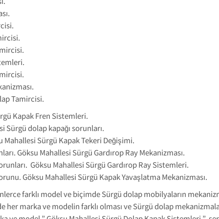
i.
sı.
cisi.
rcisi.
ircisi.
temleri.
ircisi.
kanizması.
ap Tamircisi.
rgü Kapak Fren Sistemleri.
i Sürgü dolap kapağı sorunları.
 Mahallesi Sürgü Kapak Tekeri Değişimi.
nları. Göksu Mahallesi Sürgü Gardırop Ray Mekanizması.
unları. Göksu Mahallesi Sürgü Gardırop Ray Sistemleri.
runu. Göksu Mahallesi Sürgü Kapak Yavaşlatma Mekanizması.
inlerce farklı model ve biçimde Sürgü dolap mobilyaların mekaniz
e her marka ve modelin farklı olması ve Sürgü dolap mekanizmala
ve model ” Göksu Mahallesi Sürgü Dolap Kapak Sistemleri ” serv