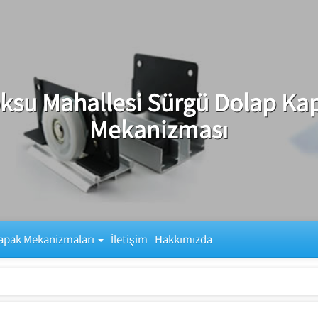
ksu Mahallesi Sürgü Dolap Ka
Mekanizması
apak Mekanizmaları
İletişim
Hakkımızda