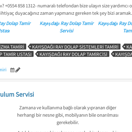
? +0554 858 1312- numaralı telefondan bize ulaşın size yardımcı ol
ihtiyaç duyacağınız zaman yapmanız gereken tek şey bizi aramak.
Ray Dolap Tamir
Kayışdağı Ray Dolap Tamir
Kayışdağı Ray Do
stası
Servisi
Tami
ZMA TAMIRI
KAYIŞDAĞI RAY DOLAP SISTEMLERI TAMIRI
KA
P TAMIR USTASI
KAYIŞDAĞI RAY DOLAP TAMIRCISI
KAYIŞDA
miri
ulum Servisi
Zamana ve kullanıma bağlı olarak yıpranan diğer
herhangi bir nesne gibi, mobilyanın bile onarılması
gerekebilir.