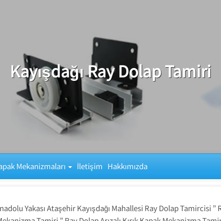
Kayışdağı Ray Dolap Tamiri
apak Mekanizmaları
İletişim
Hakkımızda
nadolu Yakası Ataşehir Kayışdağı Mahallesi Ray Dolap Tamircisi ” R
Mekanizma Tamiri ” Ray Dolap Arızalı Kırık Kapak Mekanizma Tamiri