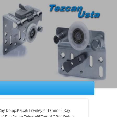
ay Dolap Kapak Frenleyici Tamiri ‘|’ Ray
 ” Ray Dolap Tekerleği Tamiri ” Ray Dolap