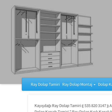
Ray Dolap Tamiri
Ray Dolap Tamiri
Ray Dolap Montaj
Dolap K
Kayışdağı Ray Dolap Tamiri ⸨ 535 820 3147 ⸩ A
Dolap Kapağı Tamiri ” Ray Dolap Kırık Kapak 