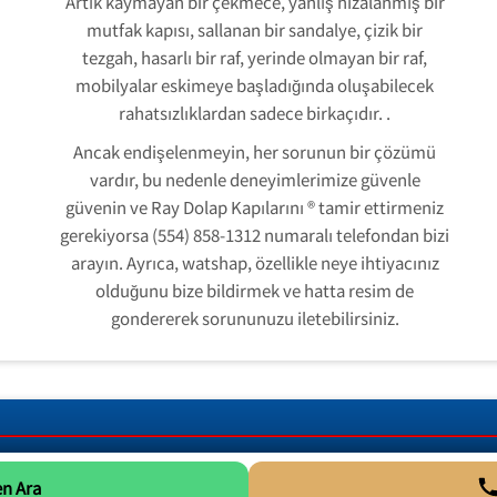
Artık kaymayan bir çekmece, yanlış hizalanmış bir
mutfak kapısı, sallanan bir sandalye, çizik bir
tezgah, hasarlı bir raf, yerinde olmayan bir raf,
mobilyalar eskimeye başladığında oluşabilecek
rahatsızlıklardan sadece birkaçıdır. .
Ancak endişelenmeyin, her sorunun bir çözümü
vardır, bu nedenle deneyimlerimize güvenle
güvenin ve Ray Dolap Kapılarını ® tamir ettirmeniz
gerekiyorsa (554) 858-1312 numaralı telefondan bizi
arayın. Ayrıca, watshap, özellikle neye ihtiyacınız
olduğunu bize bildirmek ve hatta resim de
gondererek sorununuzu iletebilirsiniz.
n Ara