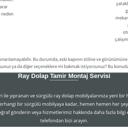
yatakl
arar
g
a neden
mekani
ot
çalışm
onarılamayabilir. Bu durumda, eski kapının stiline ve görünümüne
orsunuz ya da diğer seçeneklere mi bakmak istiyorsunuz? Bu konuda 
Ray Dolap Tamir Montaj Servisi
i ile yıpranan ve sürgülü ray dolap mobilyalarınıza yeni bir 
Tezcan Usta ((( 554 858 1312 )))
erhangi bir sürgülü mobilyaya kadar, hemen hemen her şeyi
Ray Dolap Mekanizma Sistemleri Tamir Montaj Servisi
toğraf gönderin veya hizmetlerimiz hakkında daha fazla bilgi
telefondan bizi arayın.