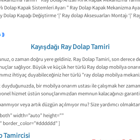
Raylı Dolap Kapak Sistemleri Ayarı ” Ray Dolap Kapak Mekanizma Ay
ay Dolap Kapağı Değiştirme ‘|’ Ray dolap Aksesuarları Montajı ‘|’ R
a
⸩
Kayışdağı Ray Dolap Tamiri
rsunuz, o zaman doğru yere geldiniz. Ray Dolap Tamiri, son derece d
onuçlar sağlıyor. Büyük ve küçük her türlü Ray dolap mobilya onarım
mız ihtiyaç duyabileceğiniz her türlü ”ray dolap mobilya mekaniz
duyduğunuzda, bir mobilya onarım ustası ile çalışmak her zaman en 
yonel hizmet üstün sonuçlarımızdan memnun kalacağınızı garanti 
panmıyor veya artık düzgün açılmıyor mu? Size yardımcı olmaktan
-both” width=”auto” height=””
1″ border_color=”#dddddd” ]
p Tamircisi