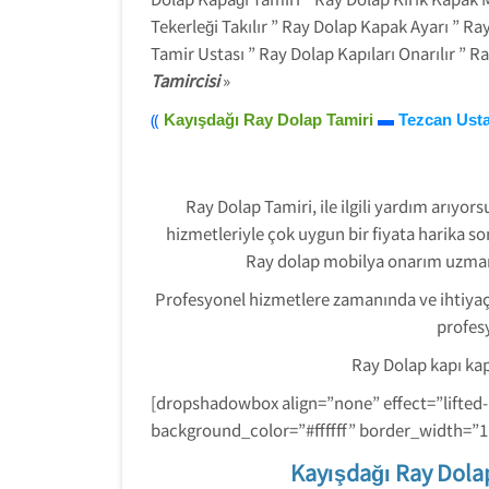
Tekerleği Takılır ” Ray Dolap Kapak Ayarı ” 
Tamir Ustası ” Ray Dolap Kapıları Onarılır ” R
Tamircisi
»
⸨
Kayışdağı Ray Dolap Tamiri
▬
Tezcan Ust
Ray Dolap Tamiri, ile ilgili yardım arıyo
hizmetleriyle çok uygun bir fiyata harika s
Ray dolap mobilya onarım uzmanı
Profesyonel hizmetlere zamanında ve ihtiyaç 
profes
Ray Dolap kapı ka
[dropshadowbox align=”none” effect=”lifted
background_color=”#ffffff” border_width=”
Kayışdağı Ray Dola