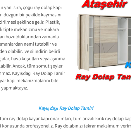
n yanı sıra, çoğu ray dolap kapı
ın düzgün bir şekilde kaymasını
tirilmesi şeklinde gelir. Plastik,
klı tipte mekanizma ve makara
nımdan bozulduklarından zamanla
elemanlardan nemi tutabilir ve
 olabilir. ve silindirin belirli
çalar, hava koşulları veya aşınma
labilir. Ancak, tüm somut şeyler
nmaz. Kayışdağı Ray Dolap Tamir
ayar kapı mekanizmalarını bile
ni yapmaktayız.
Kayışdağı Ray Dolap Tamiri
tüm ray dolap kayar kapı onarımları, tüm arızalı kırık ray dolap 
i konusunda profesyoneliz. Ray dolabınızı tekrar maksimum verimli